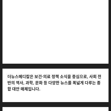
더뉴스메디칼 * 발행·편집인: 전해연 * 등록번호: 경기아
53559 (등록일: 2023.03.02) * 주소: 경기도 고양시 일산
서구 호수로 710 * 대표 전화: 031-815-9975 * 독자 불만
및 피해 접수: 010-6568-1728, musjang@naver.com
(담당자: 이로움) * 정정·반론보도 접수:
musjang@naver.com * 청소년보호책임자: 전해연 (연락
처: 010-2555-3526) * 개인정보관리책임자: 전해연 (연락
처: 010-2555-3526)
더뉴스메디칼은 보건·의료 정책 소식을 중심으로, 사회 전
반의 역사, 과학, 문화 등 다양한 뉴스를 폭넓게 다루는 종
합 대안 매체입니다.