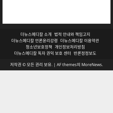
저작권자© 더뉴스메디칼, 모든 콘텐츠는 저작권법의 보호
를 받으며, 무단 전재와 복사, 배포 등을 금합니다.
더뉴스메디칼 소개
법적 안내와 책임고지
더뉴스메디칼 언론윤리강령
더뉴스메디칼 이용약관
청소년보호정책
개인정보처리방침
더뉴스메디칼 독자 권익 보호 센터
반론정정보도
저작권 © 모든 권리 보유.
|
AF themes의
MoreNews
.