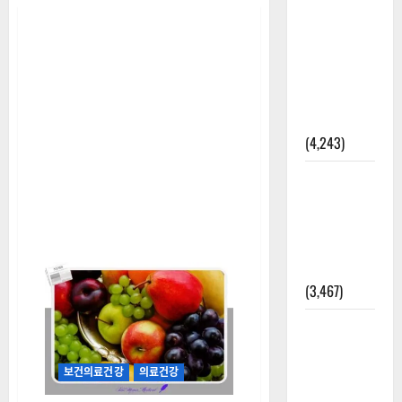
[칼럼] 갑상
선암 세침
검사는 왜
확률(위험
도)로만 나
올까?
(4,243)
외과수술
뒤 비행기
타지 말아
야 하는 2가
지 이유
(3,467)
주민등록등
본 발급받
는 법과 활
보건의료건강
의료건강
용법 완벽