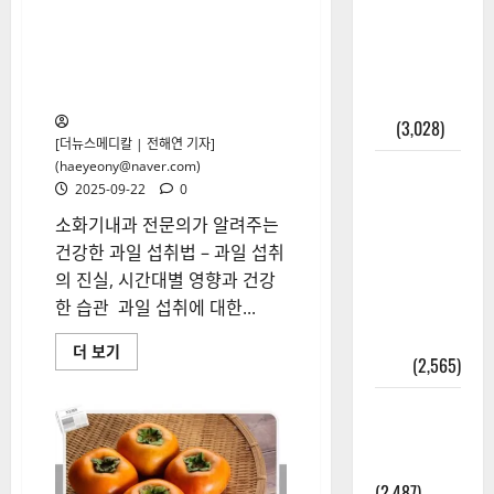
가이드 – 등
소화기내과 전문의가 알려주는
건강한 과일 섭취법: 아침 공복
본·초본 차
사과, 오히려 독? ‘최악’ 과일 섭
이점까지
취법
한번에 해
결
(3,028)
[더뉴스메디칼 | 전해연 기자]
(haeyeony@naver.com)
2025년 7월
2025-09-22
0
대한민국에
소화기내과 전문의가 알려주는
오로라가
건강한 과일 섭취법 – 과일 섭취
보인다? 정
의 진실, 시간대별 영향과 건강
말 볼 수 있
한 습관 과일 섭취에 대한...
을까? 놓치
면 후회할
소
더 보기
정보
(2,565)
화
기
내
라면에 식
과
전
초를 넣으
문
의
라고?
가
(2,487)
알