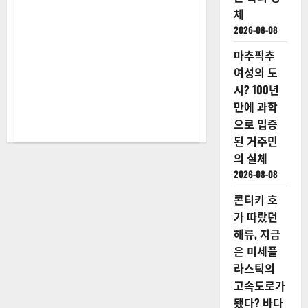
읽
으
체
어
면…
보
이
2026-08-08
기
병
걸
마추픽추
릴
수
여성의 도
있
어
시? 100년
에
대
만에 과학
해
으로 입증
더
읽
된 거주민
어
보
의 실체
기
2026-08-08
콘티키 호
가 따랐던
해류, 지금
은 미세플
라스틱의
고속도로가
됐다? 바다