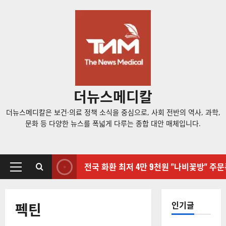
콘
텐
츠
로
바
로
가
더뉴스메디칼
기
더뉴스메디칼은 보건·의료 정책 소식을 중심으로, 사회 전반의 역사, 과학,
문화 등 다양한 뉴스를 폭넓게 다루는 종합 대안 매체입니다.
전국 화환 최저 4만 9천원 "나비꽃방" 주
기
본
메
펙틴
인기글
뉴