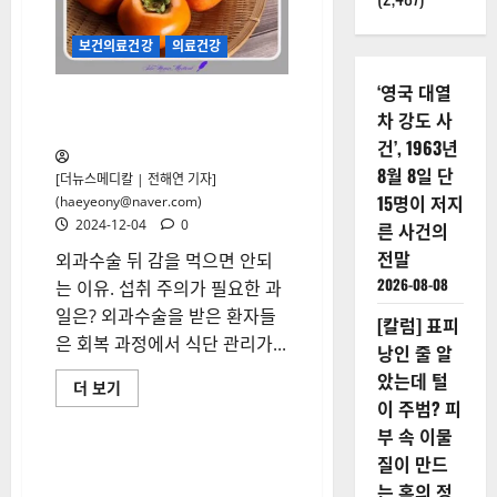
려
주
는
보건의료건강
의료건강
건
강
한
‘영국 대열
외과수술 뒤 감을 먹으면… 이
과
차 강도 사
일
병 걸릴 수 있어
섭
건’, 1963년
취
법:
8월 8일 단
[더뉴스메디칼 | 전해연 기자]
아
침
15명이 저지
(haeyeony@naver.com)
공
2024-12-04
0
른 사건의
복
사
전말
외과수술 뒤 감을 먹으면 안되
과,
오
2026-08-08
는 이유. 섭취 주의가 필요한 과
히
려
일은? 외과수술을 받은 환자들
독?
[칼럼] 표피
‘최
은 회복 과정에서 식단 관리가...
낭인 줄 알
악’
과
았는데 털
일
외
더 보기
섭
과
이 주범? 피
취
수
법
술
부 속 이물
에
뒤
질이 만드
대
감
해
을
는 혹의 정
더
먹