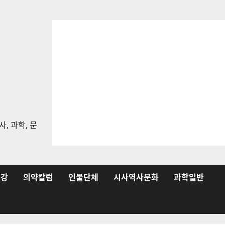
, 과학, 문
건강
의약칼럼
인물단체
시사역사문화
과학일반