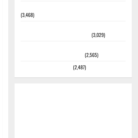
외과수술 뒤 비행기 타지 말아야 하는 2가지 이유
(3,468)
주민등록등본 발급받는 법과 활용법 완벽 가이드 –
등본·초본 차이점까지 한번에 해결
(3,029)
2025년 7월 대한민국에 오로라가 보인다? 정말 볼
수 있을까? 놓치면 후회할 정보
(2,565)
라면에 식초를 넣으라고?
(2,487)