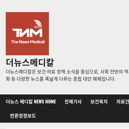
콘
텐
츠
로
바
로
가
기
더뉴스메디칼
더뉴스메디칼은 보건·의료 정책 소식을 중심으로, 사회 전반의 역사
화 등 다양한 뉴스를 폭넓게 다루는 종합 대안 매체입니다.
더뉴스 메디칼 NEWS HOME
전체기사
보건복지
의료
반론정정보도