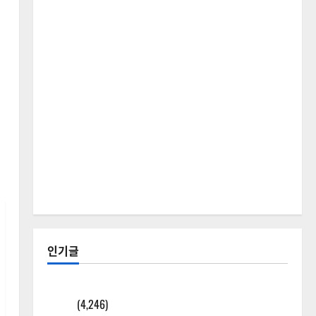
인기글
[칼럼] 갑상선암 세침검사는 왜 확률(위험도)로만 나
올까?
(4,246)