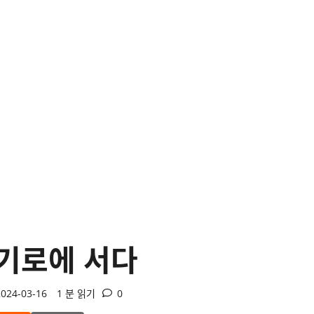
 기로에 서다
024-03-16
1 분 읽기
0