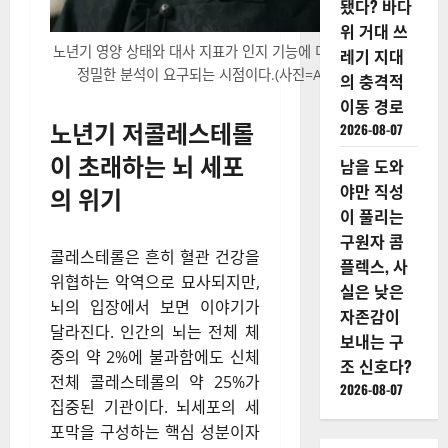
됐다? 바다
위 거대 쓰
노년기 영양 상태와 대사 지표가 인지 기능에 미치는 영향에 대한
레기 지대
정밀한 분석이 요구되는 시점이다.(사진=AI 생성 이미지)
의 충격적
이동 경로
노년기 저콜레스테롤
2026-08-07
이 초래하는 뇌 세포
남을 도와
야만 직성
의 위기
이 풀리는
구원자 콤
콜레스테롤은 흔히 혈관 건강을
플렉스, 사
위협하는 악역으로 묘사되지만,
실은 낮은
뇌의 입장에서 보면 이야기가
자존감이
달라진다. 인간의 뇌는 전체 체
보내는 구
중의 약 2%에 불과함에도 신체
조 신호다?
전체 콜레스테롤의 약 25%가
2026-08-07
집중된 기관이다. 뇌세포의 세
포막을 구성하는 핵심 성분이자