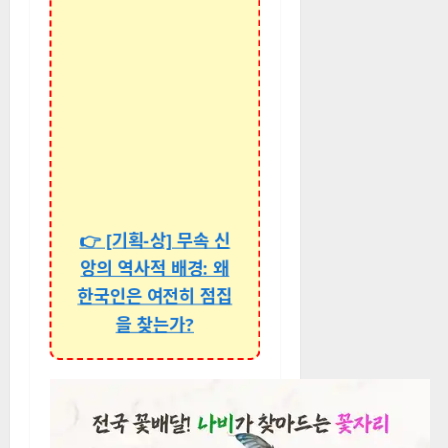
👉 [기획-상] 무속 신
앙의 역사적 배경: 왜
한국인은 여전히 점집
을 찾는가?