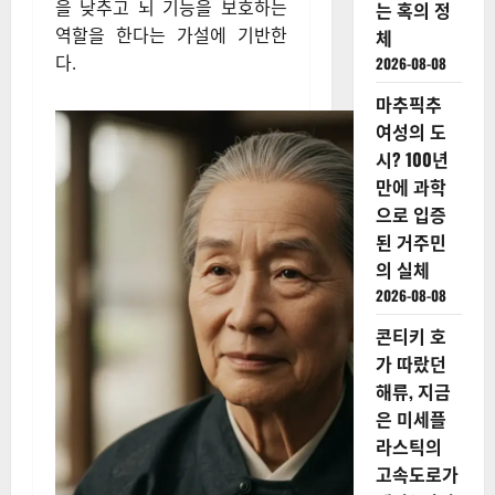
을 낮추고 뇌 기능을 보호하는
는 혹의 정
역할을 한다는 가설에 기반한
체
다.
2026-08-08
마추픽추
여성의 도
시? 100년
만에 과학
으로 입증
된 거주민
의 실체
2026-08-08
콘티키 호
가 따랐던
해류, 지금
은 미세플
라스틱의
고속도로가