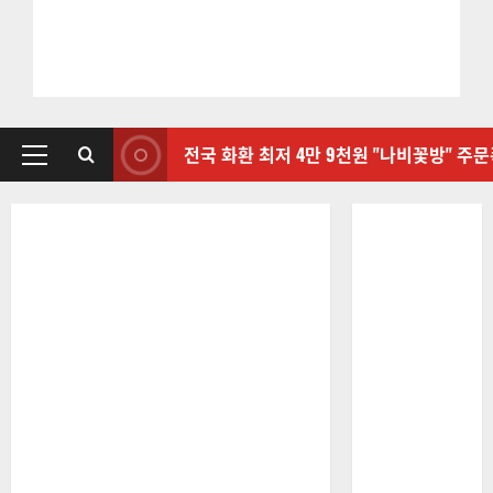
전국 화환 최저 4만 9천원 "나비꽃방" 주
기
본
메
뉴