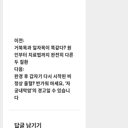
게
이전:
거북목과 일자목이 똑같다? 원
시
인부터 치료법까지 완전히 다른
두 질환
물
다음:
내
완경 후 갑자기 다시 시작된 비
정상 출혈? 반가워 마세요, ‘자
비
궁내막암’의 경고일 수 있습니
다
게
이
션
답글 남기기