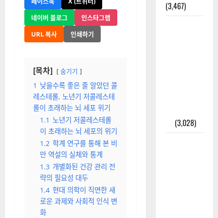
페이스북
X (트위터)
(3,467)
네이버 블로그
인스타그램
주민등록등
URL 복사
인쇄하기
본 발급받
는 법과 활
용법 완벽
[목차]
숨기기
가이드 – 등
본·초본 차
1
낮을수록 좋은 줄 알았던 콜
레스테롤, 노년기 저콜레스테
이점까지
롤이 초래하는 뇌 세포 위기
한번에 해
1.1
노년기 저콜레스테롤
결
(3,028)
이 초래하는 뇌 세포의 위기
2025년 7월
1.2
학계 연구를 통해 본 비
대한민국에
만 역설의 실체와 통계
오로라가
1.3
개별화된 건강 관리 전
보인다? 정
략의 필요성 대두
말 볼 수 있
1.4
현대 의학이 직면한 새
로운 과제와 사회적 인식 변
을까? 놓치
화
면 후회할