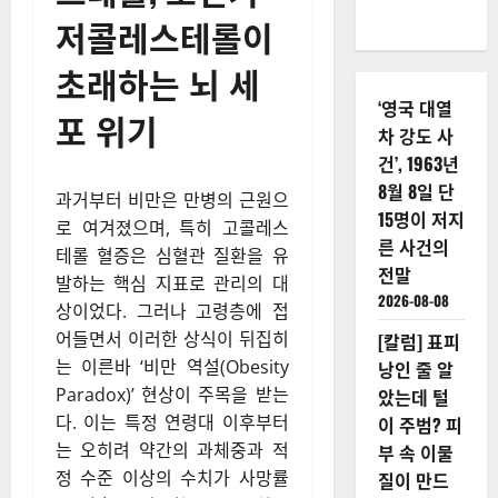
저콜레스테롤이
초래하는 뇌 세
‘영국 대열
포 위기
차 강도 사
건’, 1963년
8월 8일 단
과거부터 비만은 만병의 근원으
15명이 저지
로 여겨졌으며, 특히 고콜레스
른 사건의
테롤 혈증은 심혈관 질환을 유
전말
발하는 핵심 지표로 관리의 대
2026-08-08
상이었다. 그러나 고령층에 접
어들면서 이러한 상식이 뒤집히
[칼럼] 표피
는 이른바 ‘비만 역설(Obesity
낭인 줄 알
Paradox)’ 현상이 주목을 받는
았는데 털
다. 이는 특정 연령대 이후부터
이 주범? 피
는 오히려 약간의 과체중과 적
부 속 이물
정 수준 이상의 수치가 사망률
질이 만드