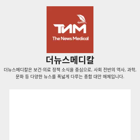
콘
텐
츠
로
바
로
가
더뉴스메디칼
기
더뉴스메디칼은 보건·의료 정책 소식을 중심으로, 사회 전반의 역사, 과학,
문화 등 다양한 뉴스를 폭넓게 다루는 종합 대안 매체입니다.