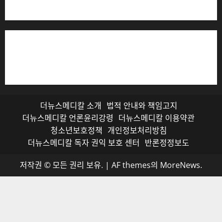
저작권자© 더뉴스메디칼, 모든 콘텐츠는 저작권법의 보호
를 받으며, 무단 전재와 복사, 배포 등을 금합니다.
더뉴스메디칼 소개
법적 안내와 책임고지
더뉴스메디칼 언론윤리강령
더뉴스메디칼 이용약관
청소년보호정책
개인정보처리방침
더뉴스메디칼 독자 권익 보호 센터
반론정정보도
저작권 © 모든 권리 보유.
|
AF themes의
MoreNews
.