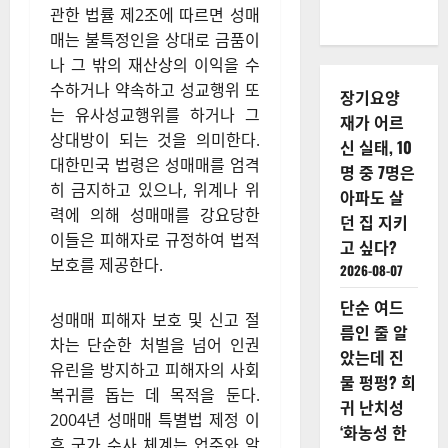
관한 법률 제2조에 따르면 성매
매는 불특정인을 상대로 금품이
나 그 밖의 재산상의 이익을 수
수하거나 약속하고 성교행위 또
장기요양
는 유사성교행위를 하거나 그
재가 어르
상대방이 되는 것을 의미한다.
신 실태, 10
대한민국 법령은 성매매를 엄격
명 중 7명은
히 금지하고 있으나, 위계나 위
아파도 살
력에 의해 성매매를 강요당한
던 집 지키
이들은 피해자로 규정하여 법적
고 싶다?
보호를 제공한다.
2026-08-07
단순 여드
성매매 피해자 보호 및 신고 절
름인 줄 알
차는 단순한 처벌을 넘어 인권
았는데 진
유린을 방지하고 피해자의 사회
물 펑펑? 희
복귀를 돕는 데 목적을 둔다.
귀 난치성
2004년 성매매 특별법 제정 이
‘화농성 한
후 국가 수사 체계는 업주와 알