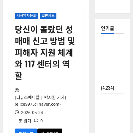
시사역사문화
일반제도
당신이 몰랐던 성
인기글
매매 신고 방법 및
[칼럼] 갑상
피해자 지원 체계
선암 세침
검사는 왜
와 117 센터의 역
확률(위험
할
도)로만 나
올까?
(4,234)
[더뉴스메디칼 | 박지원 기자]
외과수술
(elice9975@naver.com)
뒤 비행기
2026-05-24
타지 말아
1 분 읽기
0
야 하는 2가
지 이유