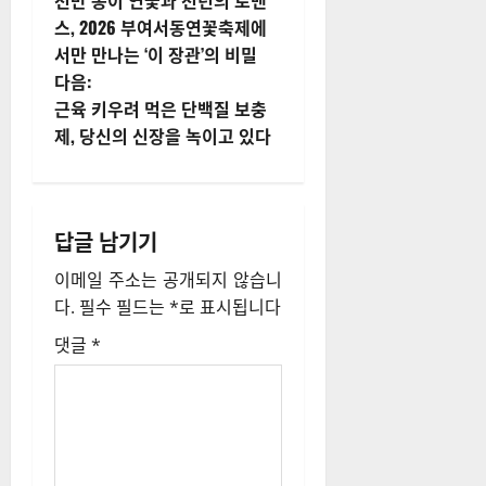
천만 송이 연꽃과 천년의 로맨
시
스, 2026 부여서동연꽃축제에
서만 만나는 ‘이 장관’의 비밀
물
다음:
내
근육 키우려 먹은 단백질 보충
제, 당신의 신장을 녹이고 있다
비
게
답글 남기기
이
이메일 주소는 공개되지 않습니
션
다.
필수 필드는
*
로 표시됩니다
댓글
*