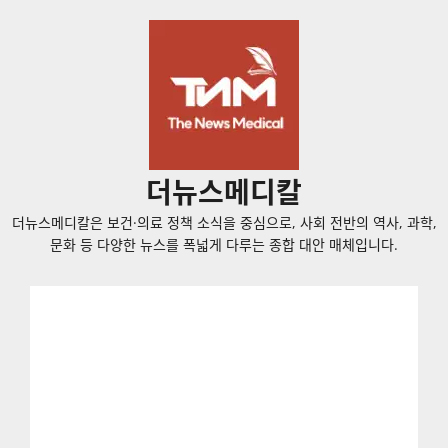
콘
텐
츠
로
바
로
가
더뉴스메디칼
기
더뉴스메디칼은 보건·의료 정책 소식을 중심으로, 사회 전반의 역사, 과학,
문화 등 다양한 뉴스를 폭넓게 다루는 종합 대안 매체입니다.