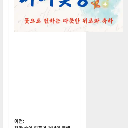
게
이전: