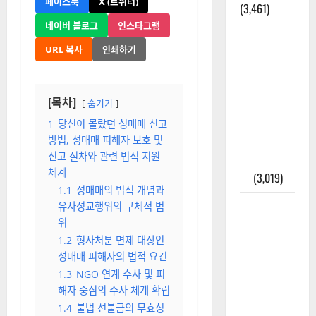
페이스북
X (트위터)
(3,461)
네이버 블로그
인스타그램
주민등록등
URL 복사
인쇄하기
본 발급받
는 법과 활
용법 완벽
[목차]
숨기기
가이드 – 등
본·초본 차
1
당신이 몰랐던 성매매 신고
방법, 성매매 피해자 보호 및
이점까지
신고 절차와 관련 법적 지원
한번에 해
체계
결
(3,019)
1.1
성매매의 법적 개념과
2025년 7월
유사성교행위의 구체적 범
대한민국에
위
오로라가
1.2
형사처분 면제 대상인
성매매 피해자의 법적 요건
보인다? 정
1.3
NGO 연계 수사 및 피
말 볼 수 있
해자 중심의 수사 체계 확립
을까? 놓치
1.4
불법 선불금의 무효성
면 후회할