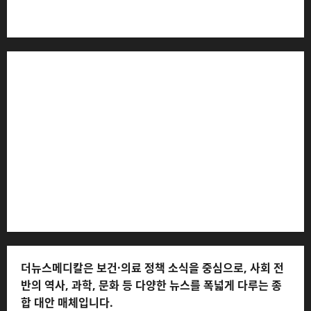
더뉴스메디칼 * 발행·편집인: 전해연 * 등록번호: 경기아
53559 (등록일: 2023.03.02) * 주소: 경기도 고양시 일산
서구 호수로 710 * 대표 전화: 031-815-9975 * 독자 불만
및 피해 접수: 010-6568-1728, musjang@naver.com
(담당자: 이로움) * 정정·반론보도 접수:
musjang@naver.com * 청소년보호책임자: 전해연 (연락
처: 010-2555-3526) * 개인정보관리책임자: 전해연 (연락
처: 010-2555-3526)
더뉴스메디칼은 보건·의료 정책 소식을 중심으로, 사회 전
반의 역사, 과학, 문화 등 다양한 뉴스를 폭넓게 다루는 종
합 대안 매체입니다.