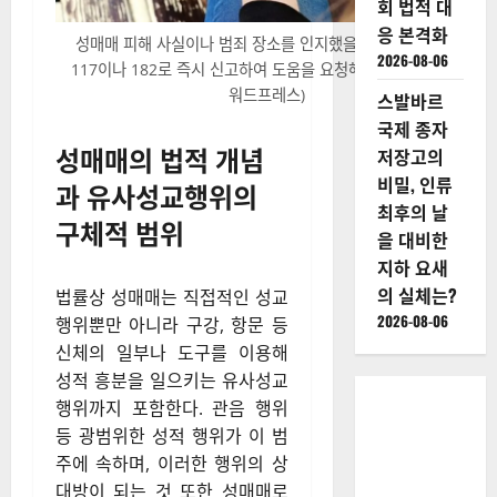
회 법적 대
응 본격화
성매매 피해 사실이나 범죄 장소를 인지했을 때는 국번 없이
2026-08-06
117이나 182로 즉시 신고하여 도움을 요청해야 한다. (사진=
워드프레스)
스발바르
국제 종자
성매매의 법적 개념
저장고의
비밀, 인류
과 유사성교행위의
최후의 날
구체적 범위
을 대비한
지하 요새
의 실체는?
법률상 성매매는 직접적인 성교
2026-08-06
행위뿐만 아니라 구강, 항문 등
신체의 일부나 도구를 이용해
성적 흥분을 일으키는 유사성교
행위까지 포함한다. 관음 행위
등 광범위한 성적 행위가 이 범
주에 속하며, 이러한 행위의 상
대방이 되는 것 또한 성매매로