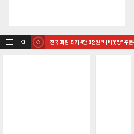
전국 화환 최저 4만 9천원 "나비꽃방" 주
기
본
메
뉴