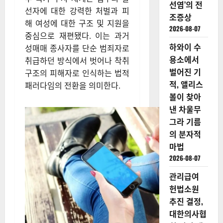
선염’의 전
선자에 대한 강력한 처벌과 피
조증상
해 여성에 대한 구조 및 지원을
2026-08-07
중심으로 재편됐다. 이는 과거
하와이 수
성매매 종사자를 단순 범죄자로
용소에서
취급하던 방식에서 벗어나 착취
벌어진 기
구조의 피해자로 인식하는 법적
적, 앨리스
패러다임의 전환을 의미한다.
볼이 찾아
낸 차울무
그라 기름
의 분자적
마법
2026-08-07
관리급여
헌법소원
추진 결정,
대한의사협