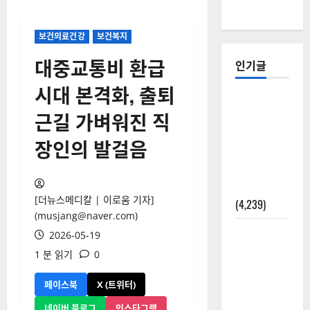
보건의료건강
보건복지
대중교통비 환급
인기글
시대 본격화, 출퇴
[칼럼] 갑상
근길 가벼워진 직
선암 세침
검사는 왜
장인의 발걸음
확률(위험
도)로만 나
올까?
[더뉴스메디칼 | 이로움 기자]
(4,239)
(musjang@naver.com)
외과수술
2026-05-19
뒤 비행기
1 분 읽기
0
타지 말아
야 하는 2가
페이스북
X (트위터)
지 이유
네이버 블로그
인스타그램