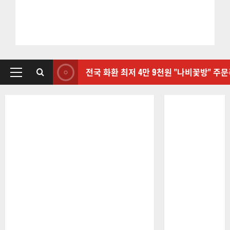
전국 화환 최저 4만 9천원 "나비꽃방" 주
기
본
메
뉴