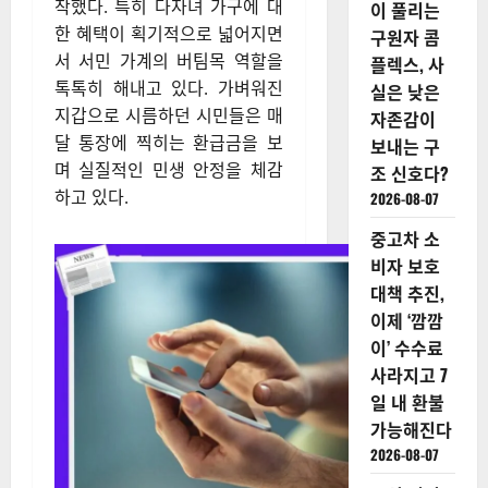
착했다
. 특히 다자녀 가구에 대
이 풀리는
한 혜택이 획기적으로 넓어지면
구원자 콤
서 서민 가계의 버팀목 역할을
플렉스, 사
톡톡히 해내고 있다
. 가벼워진
실은 낮은
지갑으로 시름하던 시민들은 매
자존감이
달 통장에 찍히는 환급금을 보
보내는 구
며 실질적인 민생 안정을 체감
조 신호다?
하고 있다
.
2026-08-07
중고차 소
비자 보호
대책 추진,
이제 ‘깜깜
이’ 수수료
사라지고 7
일 내 환불
가능해진다
2026-08-07