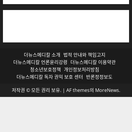
저작권자© 더뉴스메디칼, 모든 콘텐츠는 저작권법의 보호
를 받으며, 무단 전재와 복사, 배포 등을 금합니다.
더뉴스메디칼 소개
법적 안내와 책임고지
더뉴스메디칼 언론윤리강령
더뉴스메디칼 이용약관
청소년보호정책
개인정보처리방침
더뉴스메디칼 독자 권익 보호 센터
반론정정보도
저작권 © 모든 권리 보유.
|
AF themes의
MoreNews
.