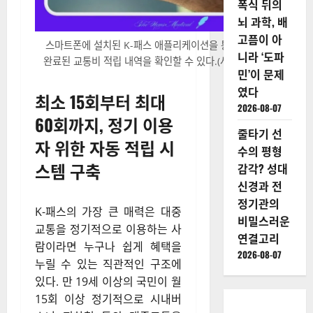
폭식 뒤의
뇌 과학, 배
고픔이 아
스마트폰에 설치된 K-패스 애플리케이션을 통해 지난달 환급
니라 ‘도파
완료된 교통비 적립 내역을 확인할 수 있다.(사진=워드프레스)
민’이 문제
였다
최소 15회부터 최대
2026-08-07
60회까지, 정기 이용
줄타기 선
자 위한 자동 적립 시
수의 평형
스템 구축
감각? 성대
신경과 전
정기관의
K-패스의 가장 큰 매력은 대중
비밀스러운
교통을 정기적으로 이용하는 사
연결고리
람이라면 누구나 쉽게 혜택을
2026-08-07
누릴 수 있는 직관적인 구조에
있다
. 만 19세 이상의 국민이 월
15회 이상 정기적으로 시내버