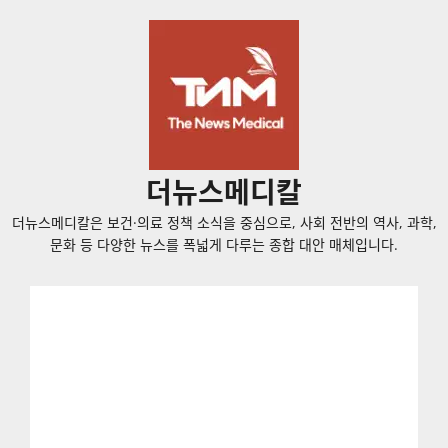
콘
텐
츠
로
바
로
가
더뉴스메디칼
기
더뉴스메디칼은 보건·의료 정책 소식을 중심으로, 사회 전반의 역사, 과학,
문화 등 다양한 뉴스를 폭넓게 다루는 종합 대안 매체입니다.