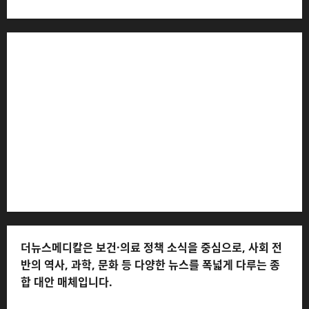
더뉴스메디칼 * 발행·편집인: 전해연 * 등록번호: 경기아
53559 (등록일: 2023.03.02) * 주소: 경기도 고양시 일산
서구 호수로 710 * 대표 전화: 031-815-9975 * 독자 불만
및 피해 접수: 010-6568-1728, musjang@naver.com
(담당자: 이로움) * 정정·반론보도 접수:
musjang@naver.com * 청소년보호책임자: 전해연 (연락
처: 010-2555-3526) * 개인정보관리책임자: 전해연 (연락
처: 010-2555-3526)
더뉴스메디칼은 보건·의료 정책 소식을 중심으로, 사회 전
반의 역사, 과학, 문화 등 다양한 뉴스를 폭넓게 다루는 종
합 대안 매체입니다.