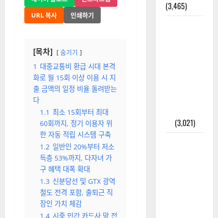
(3,465)
URL 복사
인쇄하기
주민등록등
본 발급받
는 법과 활
[목차]
숨기기
용법 완벽
1
대중교통비 환급 시대 본격
가이드 – 등
화로 월 15회 이상 이용 시 지
본·초본 차
출 금액의 일정 비율 돌려받는
이점까지
다
한번에 해
1.1
최소 15회부터 최대
결
(3,021)
60회까지, 정기 이용자 위
한 자동 적립 시스템 구축
2025년 7월
1.2
일반인 20%부터 저소
대한민국에
득층 53%까지, 다자녀 가
오로라가
구 혜택 대폭 확대
보인다? 정
1.3
신분당선 및 GTX 광역
말 볼 수 있
철도 전격 포함, 출퇴근 직
을까? 놓치
장인 가치 체감
면 후회할
1.4
시중 민간 카드사 망 전