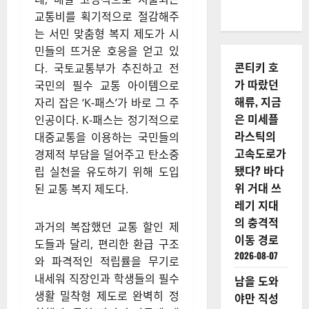
교통비를 획기적으로 절감해주
는 서민 맞춤형 복지 제도가 시
민들의 뜨거운 호응을 얻고 있
콘티키 호
다
. 국토교통부가 추진하고 전
가 따랐던
국민의 필수 교통 아이템으로
해류, 지금
자리 잡은 ‘K-패스’가 바로 그 주
은 미세플
인공이다
. K-패스는 정기적으로
라스틱의
대중교통을 이용하는 국민들의
고속도로가
경제적 부담을 덜어주고 탄소중
됐다? 바다
립 실천을 유도하기 위해 도입
위 거대 쓰
된 교통 복지 제도다
.
레기 지대
의 충격적
과거의 복잡했던 교통 할인 제
이동 경로
도들과 달리, 편리한 환급 구조
2026-08-07
와 파격적인 적립률을 무기로
내세워 직장인과 학생들의 필수
남을 도와
생활 밀착형 제도로 완벽히 정
야만 직성