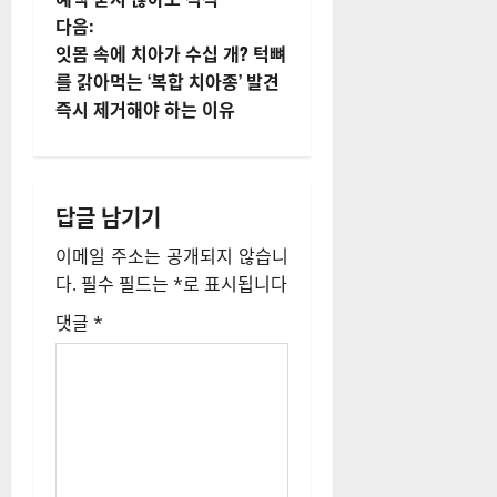
물
다음:
내
잇몸 속에 치아가 수십 개? 턱뼈
를 갉아먹는 ‘복합 치아종’ 발견
비
즉시 제거해야 하는 이유
게
이
답글 남기기
션
이메일 주소는 공개되지 않습니
다.
필수 필드는
*
로 표시됩니다
댓글
*