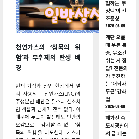
협하는 ‘부
정맥’의 전
조증상
2026-08-09
계단 오를
때 무릎 통
천연가스의 ‘침묵의 위
증, 무조건
험’과 부취제의 탄생 배
쉬는 게 정
경
답? 전문의
가 추천하
는 ‘대퇴사
현재 가정과 산업 현장에서 널
두근’ 강화
리 사용되는 천연가스(LNG)의
법
주성분인 메탄은 질소나 산소처
2026-08-08
럼 색깔과 냄새가 전혀 없다. 이
때문에 누출이 발생해도 인간의
폐가전 속
오감으로는 감지할 수 없는 ‘침
도시광산에
묵의 위험’을 내포한다. 가스가
서 금 캐는