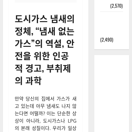
정보
(2,570)
도시가스 냄새의
라면에 식
초를 넣으
정체, “냄새 없는
라고?
(2,490)
가스”의 역설, 안
전을 위한 인공
적 경고, 부취제
의 과학
만약 당신의 집에서 가스가 새
고 있는데 아무 냄새도 나지 않
는다면 어떨까? 이는 단순한 상
상이 아니라, 도시가스나 LPG
의 본래 성질이다. 우리가 일상