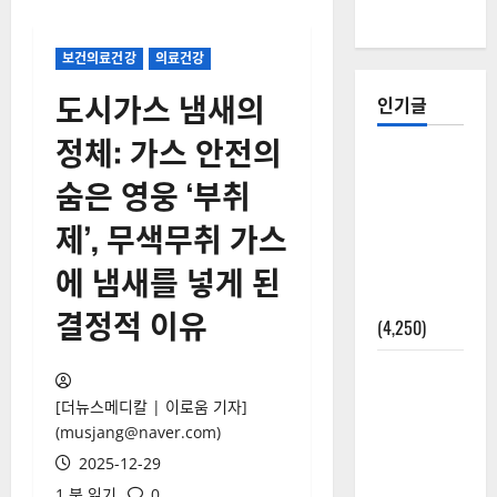
보건의료건강
의료건강
도시가스 냄새의
인기글
정체: 가스 안전의
[칼럼] 갑상
숨은 영웅 ‘부취
선암 세침
검사는 왜
제’, 무색무취 가스
확률(위험
에 냄새를 넣게 된
도)로만 나
올까?
결정적 이유
(4,250)
외과수술
뒤 비행기
[더뉴스메디칼 | 이로움 기자]
타지 말아
(musjang@naver.com)
야 하는 2가
2025-12-29
지 이유
1 분 읽기
0