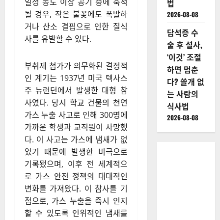
일정 농도 이상 공기 중에 축적
법
될 경우, 작은 불꽃에도 폭발하
2026-08-08
거나 산소 결핍으로 인한 질식
담석증 수
사를 유발할 수 있다.
술 후 설사,
‘이것’ 조절
부취제 첨가가 의무화된 결정적
하면 멈춘
인 계기는 1937년 미국 텍사스
다? 쓸개 없
주 뉴런던에서 발생한 대형 참
는 사람의
사였다. 당시 학교 건물의 천연
식사법
가스 누출 사고로 인해 300명에
2026-08-08
가까운 학생과 교직원이 사망했
다. 이 사고는 가스에 냄새가 없
었기 때문에 발생한 비극으로
기록됐으며, 이후 전 세계적으
로 가스 안전 정책의 대대적인
변화를 가져왔다. 이 참사를 기
점으로, 가스 누출을 즉시 인지
할 수 있도록 인위적인 냄새를