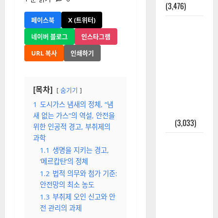
(3,476)
페이스북
X (트위터)
주민등록등
본 발급받
네이버 블로그
인스타그램
는 법과 활
URL 복사
인쇄하기
용법 완벽
가이드 – 등
본·초본 차
[목차]
숨기기
이점까지
1
도시가스 냄새의 정체, “냄
한번에 해
새 없는 가스”의 역설, 안전을
결
(3,033)
위한 인공적 경고, 부취제의
과학
2025년 7월
1.1
생명을 지키는 경고,
대한민국에
‘메르캅탄’의 정체
오로라가
1.2
법적 의무와 첨가 기준:
보인다? 정
안전망의 최소 농도
말 볼 수 있
1.3
부취제 오인 신고와 안
을까? 놓치
전 관리의 과제
면 후회할