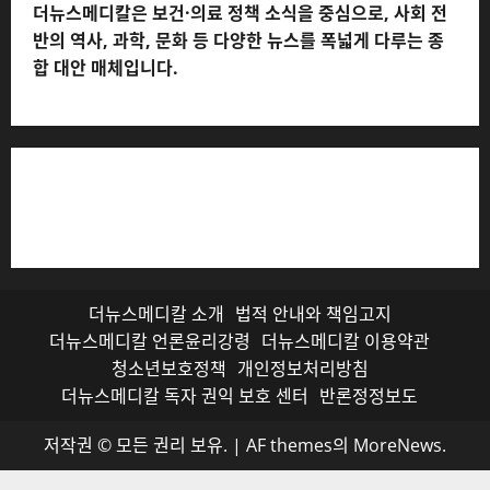
더뉴스메디칼은 보건·의료 정책 소식을 중심으로, 사회 전
반의 역사, 과학, 문화 등 다양한 뉴스를 폭넓게 다루는 종
합 대안 매체입니다.
저작권자© 더뉴스메디칼, 모든 콘텐츠는 저작권법의 보호
를 받으며, 무단 전재와 복사, 배포 등을 금합니다.
더뉴스메디칼 소개
법적 안내와 책임고지
더뉴스메디칼 언론윤리강령
더뉴스메디칼 이용약관
청소년보호정책
개인정보처리방침
더뉴스메디칼 독자 권익 보호 센터
반론정정보도
저작권 © 모든 권리 보유.
|
AF themes의
MoreNews
.