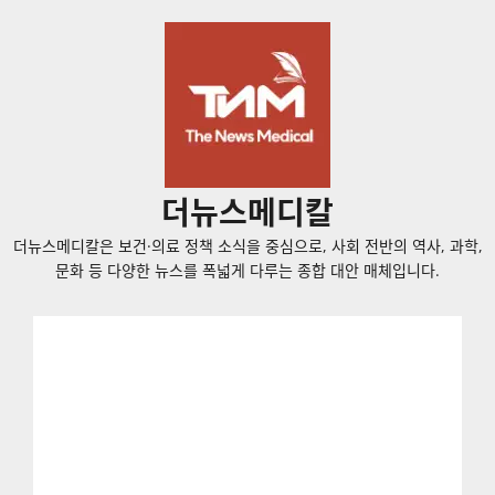
콘
텐
츠
로
바
로
가
더뉴스메디칼
기
더뉴스메디칼은 보건·의료 정책 소식을 중심으로, 사회 전반의 역사, 과학,
문화 등 다양한 뉴스를 폭넓게 다루는 종합 대안 매체입니다.