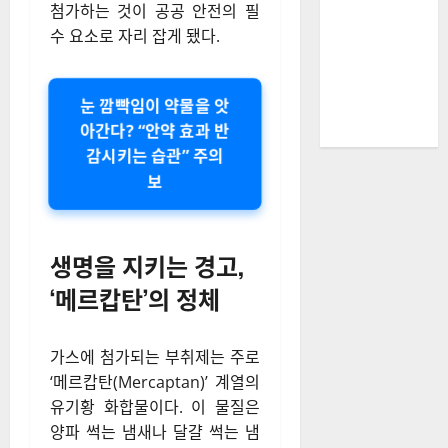
첨가하는 것이 공공 안전의 필
수 요소로 자리 잡게 됐다.
눈 깜빡임이 약물을 앗
아간다? “안약 효과 반
감시키는 습관” 주의
보
생명을 지키는 경고,
‘메르캅탄’의 정체
가스에 첨가되는 부취제는 주로
‘메르캅탄(Mercaptan)’ 계열의
유기황 화합물이다. 이 물질은
양파 썩는 냄새나 달걀 썩는 냄