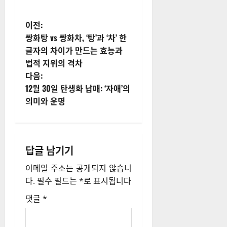
게
이전:
쌍화탕 vs 쌍화차, ‘탕’과 ‘차’ 한
시
글자의 차이가 만드는 효능과
법적 지위의 격차
물
다음:
내
12월 30일 탄생화 납매: ‘자애’의
의미와 운명
비
게
답글 남기기
이
이메일 주소는 공개되지 않습니
션
다.
필수 필드는
*
로 표시됩니다
댓글
*