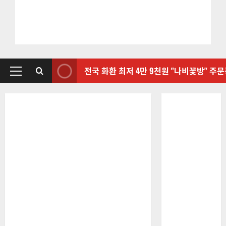
전국 화환 최저 4만 9천원 "나비꽃방" 주
기
본
메
뉴