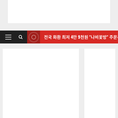
전국 화환 최저 4만 9천원 "나비꽃방" 주
기
본
메
뉴