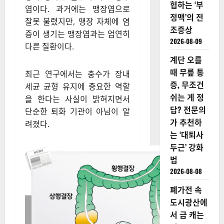
대로 표현하지 못해 골든타임을
잡다
놓치는 경우가 많아 더욱 주의
2026-08-09
가 요구된다.
마라톤 하
던 심장이
소장과 대장이 연결되는 부위에
갑자기 멈
위치한 맹장 끝에 붙어 있는
춘다? 운동
7~10cm 길이의 충수돌기에 염
마니아 위
증이 생기는 질환이 바로 충수
협하는 ‘부
염이다. 과거에는 맹장염으로
정맥’의 전
잘못 불렸지만, 맹장 자체에 염
조증상
증이 생기는 맹장염과는 엄연히
2026-08-09
다른 질환이다.
계단 오를
때 무릎 통
최근 연구에서는 충수가 장내
증, 무조건
세균 균형 유지에 중요한 역할
쉬는 게 정
을 한다는 사실이 밝혀지면서
답? 전문의
단순한 퇴화 기관이 아님이 알
가 추천하
려졌다.