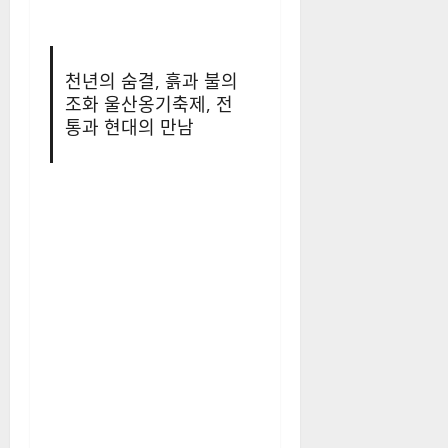
천사의 얼굴을 한 악마
의 잡초가 있다? 한국에
서는 특별한 대우
천년의 숨결, 흙과 불의 조화 울
산옹기축제, 전통과 현대의 만
남
천년의 숨결, 흙과 불의
조화 울산옹기축제, 전
통과 현대의 만남