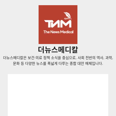
콘
텐
츠
로
바
로
가
더뉴스메디칼
기
더뉴스메디칼은 보건·의료 정책 소식을 중심으로, 사회 전반의 역사, 과학,
문화 등 다양한 뉴스를 폭넓게 다루는 종합 대안 매체입니다.