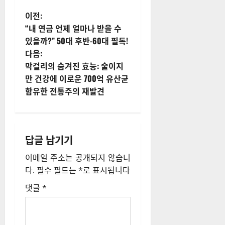
게
이전:
“내 연금 언제 얼마나 받을 수
시
있을까?” 50대 후반-60대 필독!
다음:
물
막걸리의 숨겨진 효능: 술이지
내
만 건강에 이로운 700억 유산균
함유한 전통주의 재발견
비
게