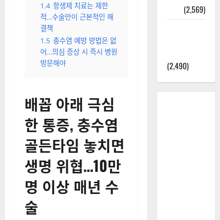
결
(3,033)
염증 유발…어린이는 세균
2025년 7월
감염도 원인
대한민국에
1.2
초기 증상 소화불량과
오로라가
유사…우측 하복부 통증 시
즉시 병원 찾아야
보인다? 정
1.3
복부 촉진, 혈액 검사,
말 볼 수 있
CT 촬영 등으로 진단…수술
을까? 놓치
이 원칙
면 후회할
1.4
항생제 치료는 제한
정보
(2,569)
적…수술만이 근본적인 해
라면에 식
결책
초를 넣으
1.5
충수염 예방 방법은 없
어…의심 증상 시 즉시 병원
라고?
방문해야
(2,490)
배꼽 아래 극심