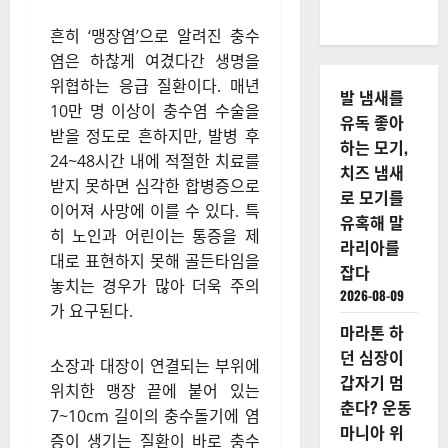
한 통증, 충수염
골든타임 놓치면
생명 위협…10만
명 이상 매년 수
술
흔히 ‘맹장염’으로 알려진 충수
염은 하찮게 여겼다간 생명을
위협하는 응급 질환이다. 매년
발 냄새를
10만 명 이상이 충수염 수술을
유독 좋아
받을 정도로 흔하지만, 발병 후
하는 모기,
24~48시간 내에 적절한 치료를
치즈 냄새
받지 못하면 심각한 합병증으로
로 모기를
이어져 사망에 이를 수 있다. 특
유혹해 말
히 노인과 어린이는 통증을 제
라리아를