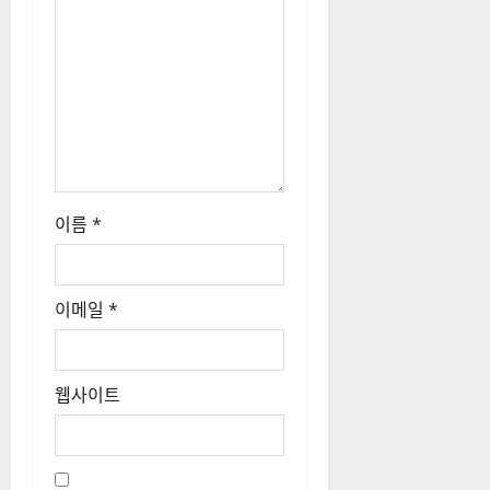
답글 남기기
이
이메일 주소는 공개되지 않습니
션
다.
필수 필드는
*
로 표시됩니다
댓글
*
이름
*