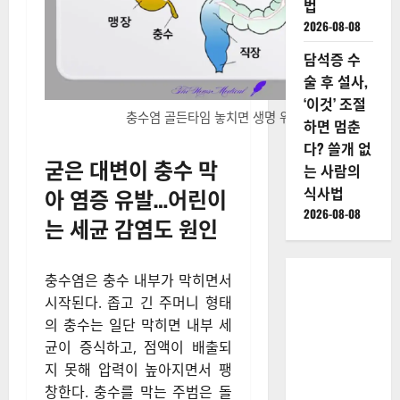
는 ‘대퇴사
두근’ 강화
법
2026-08-08
폐가전 속
도시광산에
서 금 캐는
법
2026-08-08
담석증 수
술 후 설사,
‘이것’ 조절
충수염 골든타임 놓치면 생명 위협
하면 멈춘
다? 쓸개 없
굳은 대변이 충수 막
는 사람의
아 염증 유발…어린이
식사법
2026-08-08