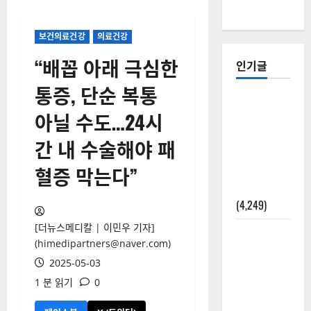
보건의료건강
의료건강
“배꼽 아래 극심한
인기글
통증, 단순 복통
[칼럼] 갑상
아닐 수도…24시
선암 세침
검사는 왜
간 내 수술해야 패
확률(위험
도)로만 나