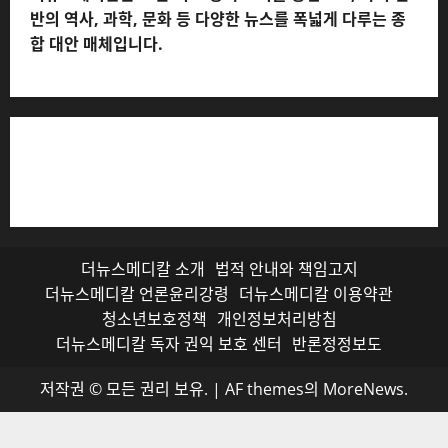
더뉴스메디칼 * 발행·편집인: 전해연 * 등록번호: 경기아
53559 (등록일: 2023.03.02) * 주소: 경기도 고양시 일산
서구 호수로 710 * 대표 전화: 031-815-9975 * 독자 불만
및 피해 접수: 010-6568-1728, musjang@naver.com
(담당자: 이로움) * 정정·반론보도 접수:
musjang@naver.com * 청소년보호책임자: 전해연 (연락
처: 010-2555-3526) * 개인정보관리책임자: 전해연 (연락
처: 010-2555-3526)
더뉴스메디칼은 보건·의료 정책 소식을 중심으로, 사회 전
반의 역사, 과학, 문화 등 다양한 뉴스를 폭넓게 다루는 종
합 대안 매체입니다.