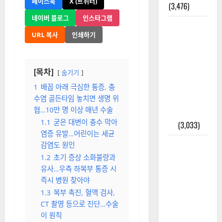
혈증 막는다”
올까?
(4,249)
[더뉴스메디칼 | 이민우 기자]
외과수술
(himedipartners@naver.com)
뒤 비행기
2025-05-03
타지 말아
1 분 읽기
0
야 하는 2가
지 이유
페이스북
X (트위터)
(3,476)
네이버 블로그
인스타그램
주민등록등
URL 복사
인쇄하기
본 발급받
는 법과 활
용법 완벽
[목차]
숨기기
가이드 – 등
본·초본 차
1
배꼽 아래 극심한 통증, 충
수염 골든타임 놓치면 생명 위
이점까지
협…10만 명 이상 매년 수술
한번에 해
1.1
굳은 대변이 충수 막아