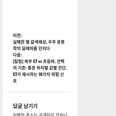
게
이전:
실패한 별 갈색왜성, 우주 분류
시
학의 딜레마를 던지다
다음:
물
[칼럼] 복부 CT vs 초음파, 선택
내
의 기준: 통증 위치별 감별 진단,
CT가 제시하는 10가지 위험 신
비
호
게
이
답글 남기기
션
이메일 주소는 공개되지 않습니