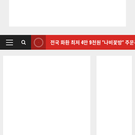
전국 화환 최저 4만 9천원 "나비꽃방" 주
기
본
메
뉴