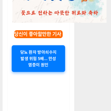
당신이 좋아할만한 기사
당뇨 환자 방아쇠수지
발생 위험 5배… 만성
염증이 원인