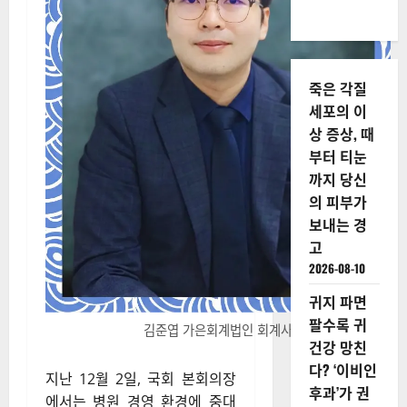
죽은 각질
세포의 이
상 증상, 때
부터 티눈
까지 당신
의 피부가
보내는 경
고
2026-08-10
귀지 파면
팔수록 귀
김준엽 가은회계법인 회계사
건강 망친
다? ‘이비인
지난 12월 2일, 국회 본회의장
후과’가 권
에서는 병원 경영 환경에 중대