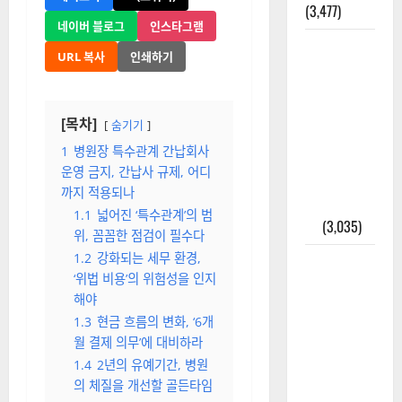
(3,477)
네이버 블로그
인스타그램
주민등록등
URL 복사
인쇄하기
본 발급받
는 법과 활
용법 완벽
[목차]
숨기기
가이드 – 등
1
병원장 특수관계 간납회사
본·초본 차
운영 금지, 간납사 규제, 어디
이점까지
까지 적용되나
한번에 해
1.1
넓어진 ‘특수관계’의 범
결
(3,035)
위, 꼼꼼한 점검이 필수다
1.2
강화되는 세무 환경,
2025년 7월
‘위법 비용’의 위험성을 인지
대한민국에
해야
오로라가
1.3
현금 흐름의 변화, ‘6개
보인다? 정
월 결제 의무’에 대비하라
말 볼 수 있
1.4
2년의 유예기간, 병원
을까? 놓치
의 체질을 개선할 골든타임
면 후회할