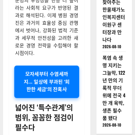
운영의 투명성을 한층 더 높이
찾아주는
라는 사회적 요구가 반영된 결
한울재가노
과로 해석된다. 이제 병원 경영
인복지센터
진은 과거의 효율성 중심 관행
이원구 센
에서 벗어나, 강화된 법적 기준
터장과 만
과 세무적 안전성을 고려한 새
나다
로운 경영 전략을 수립해야 할
2026-08-10
시점이다.
폭염 속 생
명 지키는
그늘막, 122
모자세부터 수염세까
년 만의 기
지… 일상에 부과된 ‘희
록적 무더
한한 세금’의 잔혹사
위에 전국 4
만 개 육박,
넓어진 ‘특수관계’의
생존 필수
범위, 꼼꼼한 점검이
품 됐다
필수다
2026-08-10