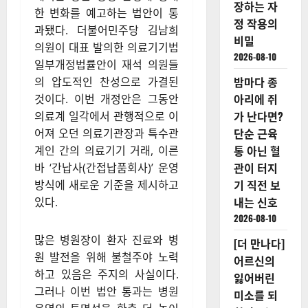
장하는 자
한 변화를 예고하는 법안이 통
정 작용의
과됐다. 더불어민주당 김남희
비밀
의원이 대표 발의한 의료기기법
2026-08-10
일부개정법률안이 재석 의원들
밤마다 종
의 압도적인 찬성으로 가결된
아리에 쥐
것이다. 이번 개정안은 그동안
가 난다면?
의료계 일각에서 관행적으로 이
단순 근육
어져 오던 의료기관장과 특수관
통 아닌 혈
계인 간의 의료기기 거래, 이른
관이 터지
바 ‘간납사(간접납품회사)’ 운영
기 직전 보
방식에 새로운 기준을 제시하고
내는 신호
있다.
2026-08-10
많은 병원장이 환자 진료와 병
[더 만나다]
원 발전을 위해 불철주야 노력
어르신의
하고 있음은 주지의 사실이다.
잃어버린
그러나 이번 법안 통과는 병원
미소를 되