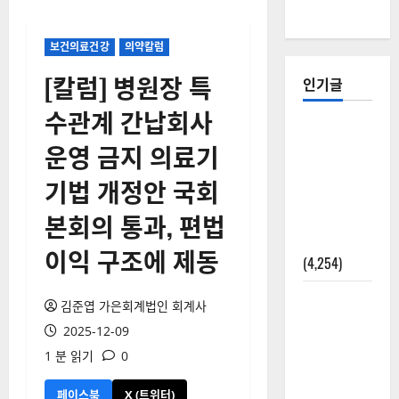
보건의료건강
의약칼럼
[칼럼] 병원장 특
인기글
수관계 간납회사
[칼럼] 갑상
운영 금지 의료기
선암 세침
검사는 왜
기법 개정안 국회
확률(위험
본회의 통과, 편법
도)로만 나
올까?
이익 구조에 제동
(4,254)
외과수술
김준엽 가은회계법인 회계사
뒤 비행기
2025-12-09
타지 말아
1 분 읽기
0
야 하는 2가
지 이유
페이스북
X (트위터)