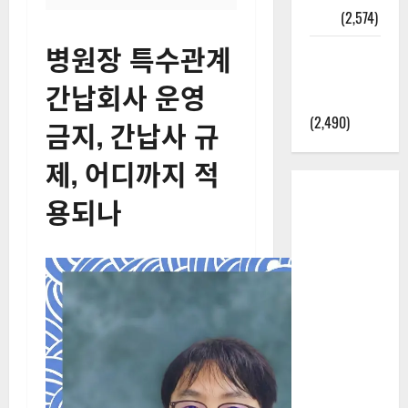
정보
(2,574)
병원장 특수관계
라면에 식
초를 넣으
간납회사 운영
라고?
(2,490)
금지, 간납사 규
제, 어디까지 적
용되나