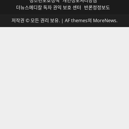
청소년보호정책
개인정보처리방침
더뉴스메디칼 독자 권익 보호 센터
반론정정보도
저작권 © 모든 권리 보유.
|
AF themes의
MoreNews
.