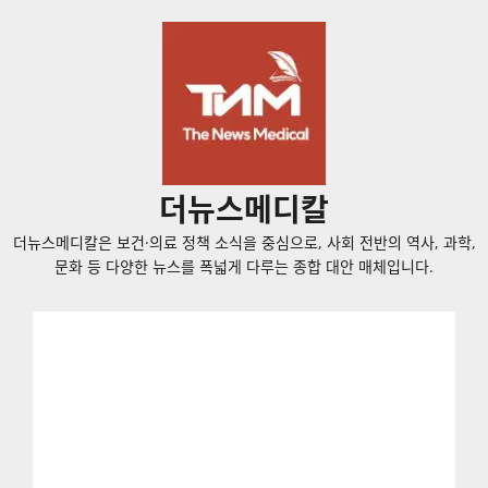
콘
텐
츠
로
바
로
가
더뉴스메디칼
기
더뉴스메디칼은 보건·의료 정책 소식을 중심으로, 사회 전반의 역사, 과학,
문화 등 다양한 뉴스를 폭넓게 다루는 종합 대안 매체입니다.