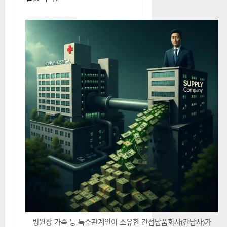
병원장 가족 등 특수관계인이 소유한 간접납품회사(간납사)가