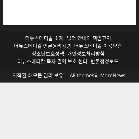
저작권자© 더뉴스메디칼, 모든 콘텐츠는 저작권법의 보호
를 받으며, 무단 전재와 복사, 배포 등을 금합니다.
더뉴스메디칼 소개
법적 안내와 책임고지
더뉴스메디칼 언론윤리강령
더뉴스메디칼 이용약관
청소년보호정책
개인정보처리방침
더뉴스메디칼 독자 권익 보호 센터
반론정정보도
저작권 © 모든 권리 보유.
|
AF themes의
MoreNews
.