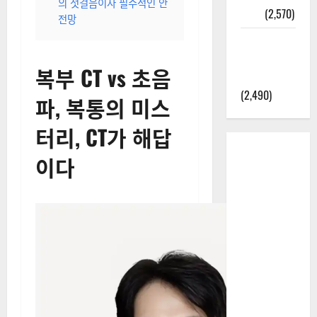
의 첫걸음이자 필수적인 안
정보
(2,570)
전망
라면에 식
초를 넣으
복부 CT vs 초음
라고?
(2,490)
파, 복통의 미스
터리, CT가 해답
이다