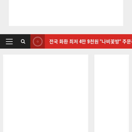
전국 화환 최저 4만 9천원 "나비꽃방" 주
기
본
메
뉴