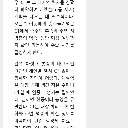
우, CT는 그 크기와 위치를 정확
히 파악하여 배액술(고름 제거)
계획을 세우는 데 필수적이다.
오른쪽 아랫배의 충수돌기염은
CT에서 충수의 부종과 주변 지
방층의 염증, 농양 형성 여부까
지 확인 가능하여 수술 시기를
결정하게 한다.
왼쪽 아랫배 통증의 대표적인
원인인 게실염 역시 CT 없이는
정확한 진단이 어렵다. 게실염
은 대장 벽에 생긴 작은 주머니
(게실)에 염증이 생기는 질환인
데, 심하면 천공이나 농양을 유
발한다. CT는 대장 벽의 두께 변
화와 주변 염증의 확산 정도를
파악하여 단순 항생제 치료가