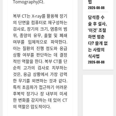
법
Tomography)다.
2026-08-08
복부 CT는 X-ray를 활용해 장기
담석증 수
의 단면을 컴퓨터로 재구성하는
술 후 설사,
검사로, 장기의 크기, 염증의 범
‘이것’ 조절
위, 종양의 유무, 출혈 및 폐쇄
하면 멈춘
여부를 입체적으로 파악한다.
다? 쓸개 없
이는 질환의 진행 정도와 응급
는 사람의
상황 여부를 판단하는 데 결정
식사법
적인 역할을 한다. 복부 CT를 단
2026-08-08
순히 고가의 검사로 치부하는
것은, 응급 상황에서 가장 강력
한 무기를 외면하는 것과 같다.
특히 초음파가 접근하기 어려운
후복막 장기나 장 내부의 미세
한 변화를 감지하는 데 있어 CT
의 역할은 압도적이다.