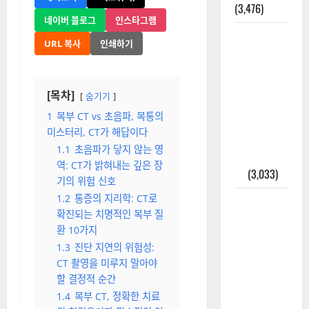
(3,476)
네이버 블로그
인스타그램
주민등록등
URL 복사
인쇄하기
본 발급받
는 법과 활
용법 완벽
[목차]
숨기기
가이드 – 등
1
복부 CT vs 초음파, 복통의
본·초본 차
미스터리, CT가 해답이다
이점까지
1.1
초음파가 닿지 않는 영
한번에 해
역: CT가 밝혀내는 깊은 장
결
(3,033)
기의 위험 신호
1.2
통증의 지리학: CT로
2025년 7월
확진되는 치명적인 복부 질
대한민국에
환 10가지
오로라가
1.3
진단 지연의 위험성:
보인다? 정
CT 촬영을 미루지 말아야
말 볼 수 있
할 결정적 순간
을까? 놓치
1.4
복부 CT, 정확한 치료
면 후회할