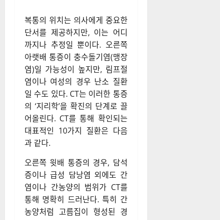
복통의 위치는 의사에게 중요한
단서를 제공하지만, 이는 어디
까지나 추정일 뿐이다. 오른쪽
아랫배 통증이 충수돌기염(맹장
염)일 가능성이 높지만, 림프절
염이나 여성의 경우 난소 질환
일 수도 있다. CT는 이러한 통증
의 ‘지리학’을 확진의 단계로 끌
어올린다. CT를 통해 확인되는
대표적인 10가지 질환은 다음
과 같다.
오른쪽 윗배 통증의 경우, 담석
증이나 급성 담낭염 외에도 간
염이나 간농양의 범위가 CT를
통해 명확히 드러난다. 특히 간
농양처럼 고름집이 형성된 경