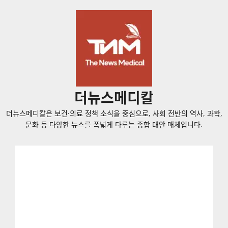
콘
텐
츠
로
바
로
가
더뉴스메디칼
기
더뉴스메디칼은 보건·의료 정책 소식을 중심으로, 사회 전반의 역사, 과학,
문화 등 다양한 뉴스를 폭넓게 다루는 종합 대안 매체입니다.