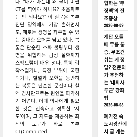
다. “배가 아픈데 왜 굳이 비싼
협하는 ‘부
CT를 찍어야 하나요? 초음파로
정맥’의 전
는 안 되나요?” 이 질문은 복부
조증상
진단 영역에서 가장 흔하면서
2026-08-09
도, 때로는 생명을 좌우할 수 있
계단 오를
는 중대한 오해를 담고 있다. 복
때 무릎 통
통은 단순한 소화 불량부터 생
증, 무조건
명을 위협하는 급성 질환까지
쉬는 게 정
스펙트럼이 매우 넓다. 특히 갑
답? 전문의
작스럽거나, 특정 부위에 국한
가 추천하
되거나, 발열과 오한을 동반하
는 ‘대퇴사
는 복통은 단순한 문진이나 혈
두근’ 강화
액 검사만으로는 원인을 파악하
법
기 어렵다. 이때 의사에게 필요
2026-08-08
한 것은 신속하고 정확한 ‘지
폐가전 속
도’이며, 그 지도를 제공하는 최
도시광산에
적의 도구가 바로 복부
서 금 캐는
CT(Computed