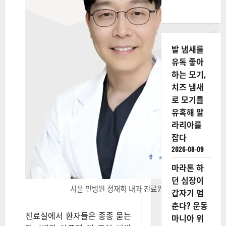
발 냄새를
유독 좋아
하는 모기,
치즈 냄새
로 모기를
유혹해 말
라리아를
잡다
2026-08-09
마라톤 하
던 심장이
서울 민병원 정재화 내과 진료원장
갑자기 멈
춘다? 운동
진료실에서 환자들은 종종 묻는
마니아 위