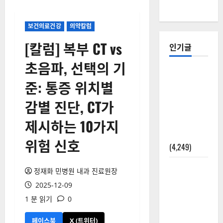
보건의료건강
의약칼럼
[칼럼] 복부 CT vs
인기글
초음파, 선택의 기
[칼럼] 갑상
준: 통증 위치별
선암 세침
검사는 왜
감별 진단, CT가
확률(위험
제시하는 10가지
도)로만 나
올까?
위험 신호
(4,249)
외과수술
정재화 민병원 내과 진료원장
뒤 비행기
2025-12-09
타지 말아
1 분 읽기
0
야 하는 2가
지 이유
페이스북
X (트위터)