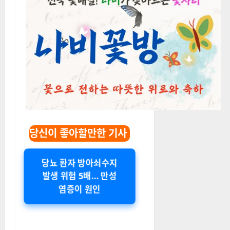
당신이 좋아할만한 기사
당뇨 환자 방아쇠수지
발생 위험 5배… 만성
염증이 원인