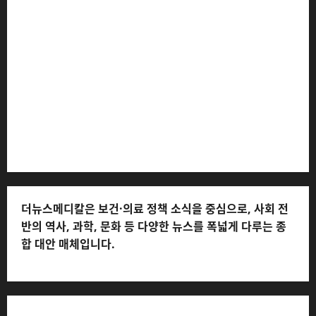
더뉴스메디칼 * 발행·편집인: 전해연 * 등록번호: 경기아
53559 (등록일: 2023.03.02) * 주소: 경기도 고양시 일산
서구 호수로 710 * 대표 전화: 031-815-9975 * 독자 불만
및 피해 접수: 010-6568-1728, musjang@naver.com
(담당자: 이로움) * 정정·반론보도 접수:
musjang@naver.com * 청소년보호책임자: 전해연 (연락
처: 010-2555-3526) * 개인정보관리책임자: 전해연 (연락
처: 010-2555-3526)
더뉴스메디칼은 보건·의료 정책 소식을 중심으로, 사회 전
반의 역사, 과학, 문화 등 다양한 뉴스를 폭넓게 다루는 종
합 대안 매체입니다.