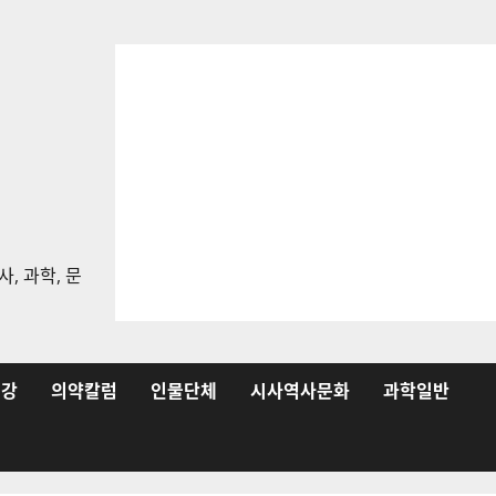
, 과학, 문
건강
의약칼럼
인물단체
시사역사문화
과학일반