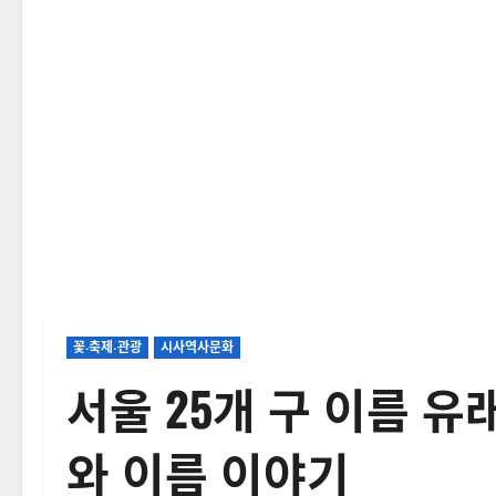
꽃‧축제‧관광
시사역사문화
서울 25개 구 이름 유
와 이름 이야기