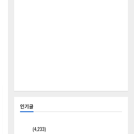
인기글
[칼럼] 갑상선암 세침검사는 왜 확률(위험도)로만 나
올까?
(4,233)