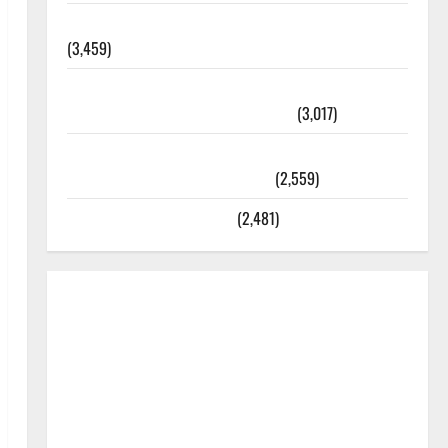
외과수술 뒤 비행기 타지 말아야 하는 2가지 이유
(3,459)
주민등록등본 발급받는 법과 활용법 완벽 가이드 –
등본·초본 차이점까지 한번에 해결
(3,017)
2025년 7월 대한민국에 오로라가 보인다? 정말 볼
수 있을까? 놓치면 후회할 정보
(2,559)
라면에 식초를 넣으라고?
(2,481)