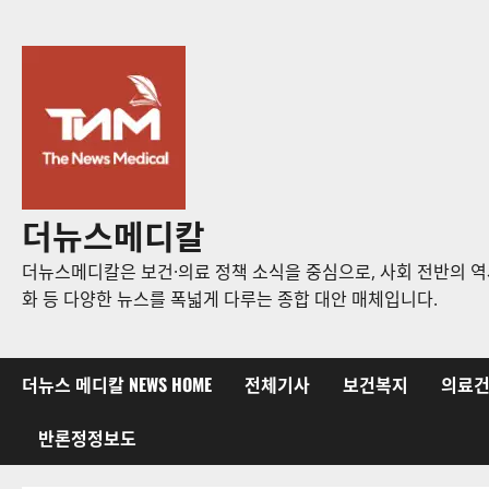
콘
텐
츠
로
바
로
가
기
더뉴스메디칼
더뉴스메디칼은 보건·의료 정책 소식을 중심으로, 사회 전반의 역사
화 등 다양한 뉴스를 폭넓게 다루는 종합 대안 매체입니다.
더뉴스 메디칼 NEWS HOME
전체기사
보건복지
의료
반론정정보도