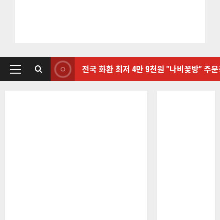
전국 화환 최저 4만 9천원 "나비꽃방" 주
기
본
메
뉴