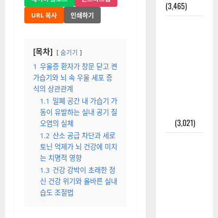
(3,465)
URL 복사
인쇄하기
주민등록등
본 발급받
는 법과 활
[목차]
숨기기
용법 완벽
1
우울증 환자가 창문 닫고 켠
가이드 – 등
가습기와 뇌 속 우울 세포 증
본·초본 차
식의 상관관계
이점까지
1.1
밀폐 공간 내 가습기 가
한번에 해
동이 유발하는 실내 공기 질
결
(3,021)
오염의 실체
1.2
산소 공급 차단과 세로
2025년 7월
토닌 억제가 뇌 건강에 미치
대한민국에
는 치명적 영향
오로라가
1.3
건강 강박이 초래한 정
보인다? 정
신 건강 위기와 올바른 실내
말 볼 수 있
습도 조절법
을까? 놓치
면 후회할