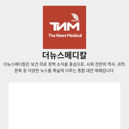
콘
텐
츠
로
바
로
가
더뉴스메디칼
기
더뉴스메디칼은 보건·의료 정책 소식을 중심으로, 사회 전반의 역사, 과학,
문화 등 다양한 뉴스를 폭넓게 다루는 종합 대안 매체입니다.