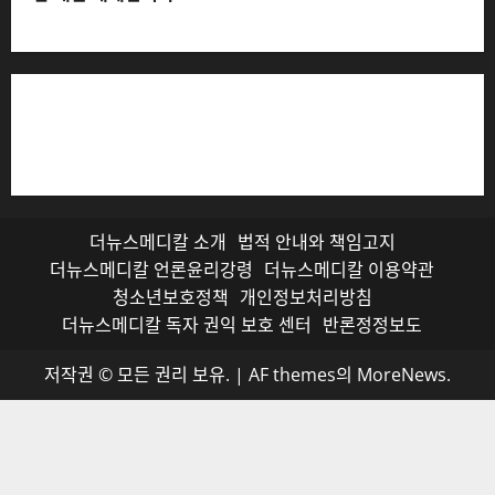
저작권자© 더뉴스메디칼, 모든 콘텐츠는 저작권법의 보호
를 받으며, 무단 전재와 복사, 배포 등을 금합니다.
더뉴스메디칼 소개
법적 안내와 책임고지
더뉴스메디칼 언론윤리강령
더뉴스메디칼 이용약관
청소년보호정책
개인정보처리방침
더뉴스메디칼 독자 권익 보호 센터
반론정정보도
저작권 © 모든 권리 보유.
|
AF themes의
MoreNews
.