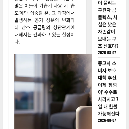
이 풀리는
많은 이들이 가습기 사용 시 ‘습
구원자 콤
도’에만 집중할 뿐, 그 과정에서
플렉스, 사
발생하는 공기 성분의 변화와
실은 낮은
뇌 산소 공급량의 상관관계에
자존감이
대해서는 간과하고 있는 실정이
보내는 구
다.
조 신호다?
2026-08-07
중고차 소
비자 보호
대책 추진,
이제 ‘깜깜
이’ 수수료
사라지고 7
일 내 환불
가능해진다
2026-08-07