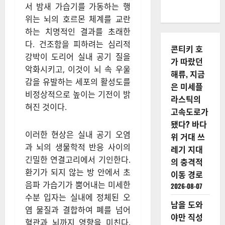
서 밤새 가습기를 가동하는 행
위는 뇌의 호르몬 체계를 교란
하는 치명적인 결과를 초래한
다. 건조함을 피하려는 심리적
콘티키 호
강박이 도리어 실내 공기 질을
가 따랐던
악화시키고, 이것이 뇌 속 우울
해류, 지금
감을 유발하는 세포의 활성도를
은 미세플
비정상적으로 높이는 기전이 밝
라스틱의
혀진 것이다.
고속도로가
됐다? 바다
이러한 현상은 실내 공기 오염
위 거대 쓰
과 뇌의 생물학적 반응 사이의
레기 지대
긴밀한 연결고리에서 기인한다.
의 충격적
환기가 되지 않는 방 안에서 초
이동 경로
음파 가습기가 뿜어내는 미세한
2026-08-07
수분 입자는 실내에 정체된 오
남을 도와
염 물질과 결합하여 폐를 넘어
야만 직성
혈관과 뇌까지 영향을 미친다.