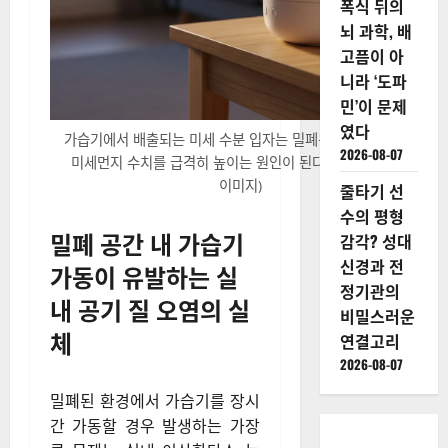
폭식 뒤의
뇌 과학, 배
고픔이 아
니라 ‘도파
민’이 문제
였다
가습기에서 배출되는 미세 수분 입자는 밀폐된 공간에서 실내
2026-08-07
미세먼지 수치를 급격히 높이는 원인이 된다.(사진=AI 생성
이미지)
줄타기 선
수의 평형
밀폐 공간 내 가습기
감각? 성대
신경과 전
가동이 유발하는 실
정기관의
내 공기 질 오염의 실
비밀스러운
체
연결고리
2026-08-07
밀폐된 환경에서 가습기를 장시
간 가동할 경우 발생하는 가장