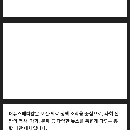
더뉴스메디칼 * 발행·편집인: 전해연 * 등록번호: 경기아
53559 (등록일: 2023.03.02) * 주소: 경기도 고양시 일산
서구 호수로 710 * 대표 전화: 031-815-9975 * 독자 불만
및 피해 접수: 010-6568-1728, musjang@naver.com
(담당자: 이로움) * 정정·반론보도 접수:
musjang@naver.com * 청소년보호책임자: 전해연 (연락
처: 010-2555-3526) * 개인정보관리책임자: 전해연 (연락
처: 010-2555-3526)
더뉴스메디칼은 보건·의료 정책 소식을 중심으로, 사회 전
반의 역사, 과학, 문화 등 다양한 뉴스를 폭넓게 다루는 종
합 대안 매체입니다.