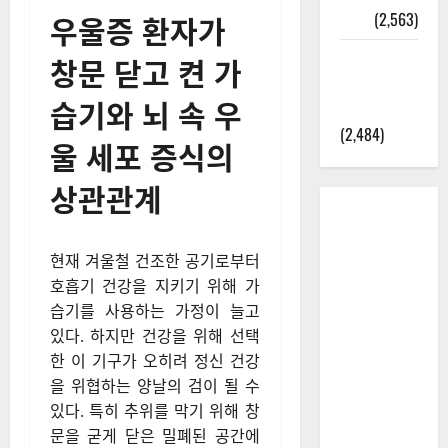
우울증 환자가
정보
(2,563)
라면에 식
창문 닫고 켠 가
초를 넣으
습기와 뇌 속 우
라고?
(2,484)
울 세포 증식의
상관관계
현재 겨울철 건조한 공기로부터
호흡기 건강을 지키기 위해 가
습기를 사용하는 가정이 늘고
있다. 하지만 건강을 위해 선택
한 이 기구가 오히려 정신 건강
을 위협하는 양날의 검이 될 수
있다. 특히 추위를 막기 위해 창
문을 굳게 닫은 밀폐된 공간에