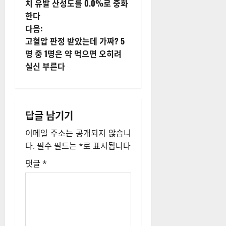
시
치 유발 산성도를 0.0%로 중화
한다
물
다음:
내
고혈압 판정 받았는데 가짜? 5
명 중 1명은 약 먹으면 오히려
비
실신 부른다
게
이
답글 남기기
션
이메일 주소는 공개되지 않습니
다.
필수 필드는
*
로 표시됩니다
댓글
*