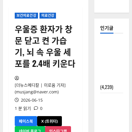
보건의료건강
의료건강
우울증 환자가 창
인기글
문 닫고 켠 가습
[칼럼] 갑상
기, 뇌 속 우울 세
선암 세침
검사는 왜
포를 2.4배 키운다
확률(위험
도)로만 나
올까?
[더뉴스메디칼 | 이로움 기자]
(4,239)
(musjang@naver.com)
외과수술
2026-06-15
뒤 비행기
1 분 읽기
0
타지 말아
야 하는 2가
페이스북
X (트위터)
지 이유
네이버 블로그
인스타그램