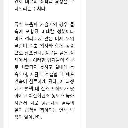
인체 내부의 화학적 균형을 무
너뜨리는 수치다.
특히 초음파 가습기의 경우 물
속에 포함된 미네랄 성분이나
미처 걸러지지 않은 미세 오염
물질이 수분 입자와 함께 공중
으로 살포된다. 창문을 닫은 상
태에서는 이러한 입자들이 외부
로 배출되지 못하고 실내에 농
축되며, 사람이 호흡할 때 폐포
깊숙이 침투하게 된다. 이 과정
에서 혈액 내 산소 포화도가 낮
아지고 이산화탄소 농도가 높아
지면서 뇌로 공급되는 혈류의
질이 급격히 저하되는 연쇄 반
응이 일어난다.