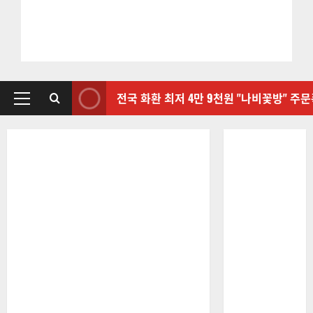
전국 화환 최저 4만 9천원 "나비꽃방" 주
기
본
메
뉴