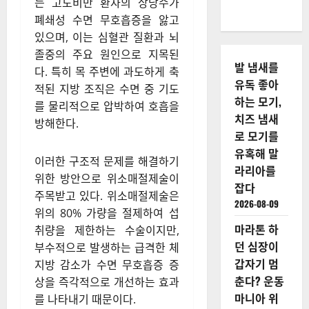
는 고도비만 환자의 상당수가
폐쇄성 수면 무호흡증을 앓고
있으며, 이는 심혈관 질환과 뇌
졸중의 주요 원인으로 지목된
발 냄새를
다. 특히 목 주변에 과도하게 축
유독 좋아
적된 지방 조직은 수면 중 기도
하는 모기,
를 물리적으로 압박하여 호흡을
치즈 냄새
방해한다.
로 모기를
유혹해 말
이러한 구조적 문제를 해결하기
라리아를
위한 방안으로 위소매절제술이
잡다
주목받고 있다. 위소매절제술은
2026-08-09
위의 80% 가량을 절제하여 섭
마라톤 하
취량을 제한하는 수술이지만,
던 심장이
부수적으로 발생하는 급격한 체
갑자기 멈
지방 감소가 수면 무호흡증 증
춘다? 운동
상을 즉각적으로 개선하는 효과
마니아 위
를 나타내기 때문이다.