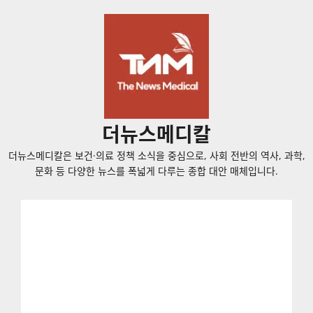
콘
텐
츠
로
바
로
가
더뉴스메디칼
기
더뉴스메디칼은 보건·의료 정책 소식을 중심으로, 사회 전반의 역사, 과학,
문화 등 다양한 뉴스를 폭넓게 다루는 종합 대안 매체입니다.