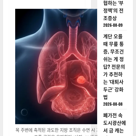
협하는 ‘부
정맥’의 전
조증상
2026-08-09
계단 오를
때 무릎 통
증, 무조건
쉬는 게 정
답? 전문의
가 추천하
는 ‘대퇴사
두근’ 강화
법
2026-08-08
폐가전 속
도시광산에
서 금 캐는
목 주변에 축적된 과도한 지방 조직은 수면 시 기도를 좁게 만들어