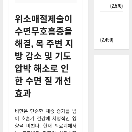
정보
(2,570)
위소매절제술이
라면에 식
초를 넣으
수면무호흡증을
라고?
(2,490)
해결, 목 주변 지
방 감소 및 기도
압박 해소로 인
한 수면 질 개선
효과
비만은 단순한 체중 증가를 넘
어 호흡기 건강에 치명적인 영
향을 미친다. 현재 의료계에서