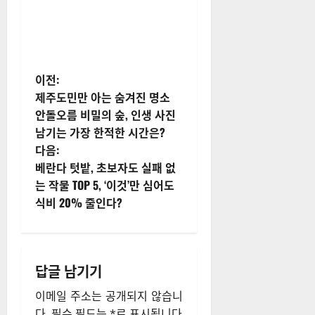
게
이전:
제주도민만 아는 숨겨진 명소
시
안돌오름 비밀의 숲, 인생 사진
남기는 가장 한적한 시간은?
물
다음:
내
베란다 텃밭, 초보자도 실패 없
는 작물 TOP 5, ‘이것’만 심어도
비
식비 20% 줄인다?
게
이
답글 남기기
션
이메일 주소는 공개되지 않습니
다.
필수 필드는
*
로 표시됩니다