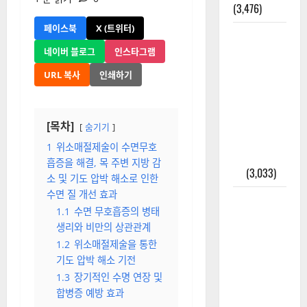
(3,476)
페이스북
X (트위터)
주민등록등
본 발급받
네이버 블로그
인스타그램
는 법과 활
URL 복사
인쇄하기
용법 완벽
가이드 – 등
본·초본 차
[목차]
숨기기
이점까지
1
위소매절제술이 수면무호
한번에 해
흡증을 해결, 목 주변 지방 감
결
(3,033)
소 및 기도 압박 해소로 인한
수면 질 개선 효과
2025년 7월
1.1
수면 무호흡증의 병태
대한민국에
생리와 비만의 상관관계
오로라가
1.2
위소매절제술을 통한
보인다? 정
기도 압박 해소 기전
말 볼 수 있
1.3
장기적인 수명 연장 및
을까? 놓치
합병증 예방 효과
면 후회할