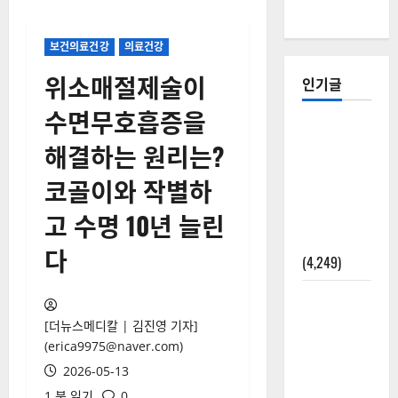
보건의료건강
의료건강
위소매절제술이
인기글
수면무호흡증을
[칼럼] 갑상
해결하는 원리는?
선암 세침
검사는 왜
코골이와 작별하
확률(위험
고 수명 10년 늘린
도)로만 나
올까?
다
(4,249)
외과수술
뒤 비행기
[더뉴스메디칼 | 김진영 기자]
타지 말아
(erica9975@naver.com)
야 하는 2가
2026-05-13
지 이유
1 분 읽기
0