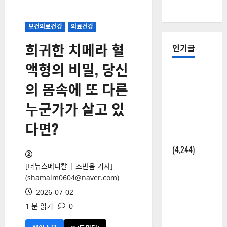
보건의료건강
의료건강
희귀한 치메라 혈
인기글
액형의 비밀, 당신
[칼럼] 갑상
의 몸속에 또 다른
선암 세침
검사는 왜
누군가가 살고 있
확률(위험
다면?
도)로만 나
올까?
(4,244)
[더뉴스메디칼 | 조반음 기자]
외과수술
(shamaim0604@naver.com)
뒤 비행기
2026-07-02
타지 말아
1 분 읽기
0
야 하는 2가
지 이유