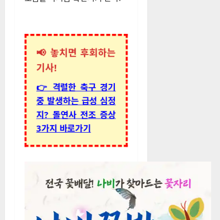
📢 놓치면 후회하는
기사!
👉 격렬한 축구 경기
중 발생하는 급성 심정
지? 돌연사 전조 증상
3가지 바로가기