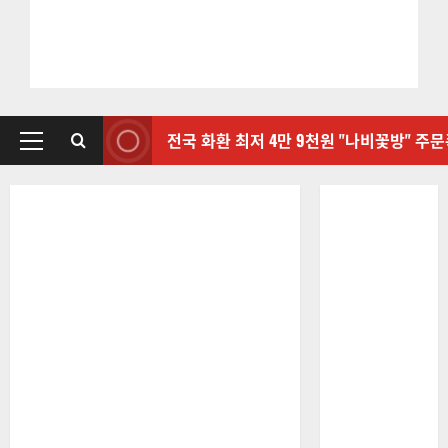
전국 화환 최저 4만 9천원 "나비꽃방" 주
기
본
메
뉴