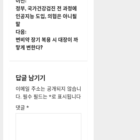
게
이전:
정부, 국가건강검진 전 과정에
시
인공지능 도입, 의협은 아니될
말
물
다음:
내
변비약 장기 복용 시 대장이 까
맣게 변한다?
비
게
답글 남기기
이
이메일 주소는 공개되지 않습니
션
다.
필수 필드는
*
로 표시됩니다
댓글
*