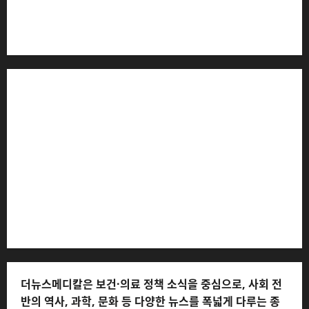
더뉴스메디칼 * 발행·편집인: 전해연 * 등록번호: 경기아
53559 (등록일: 2023.03.02) * 주소: 경기도 고양시 일산
서구 호수로 710 * 대표 전화: 031-815-9975 * 독자 불만
및 피해 접수: 010-6568-1728, musjang@naver.com
(담당자: 이로움) * 정정·반론보도 접수:
musjang@naver.com * 청소년보호책임자: 전해연 (연락
처: 010-2555-3526) * 개인정보관리책임자: 전해연 (연락
처: 010-2555-3526)
더뉴스메디칼은 보건·의료 정책 소식을 중심으로, 사회 전
반의 역사, 과학, 문화 등 다양한 뉴스를 폭넓게 다루는 종