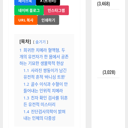
페이스북
X (트위터)
(3,468)
네이버 블로그
인스타그램
주민등록등
URL 복사
인쇄하기
본 발급받
는 법과 활
용법 완벽
[목차]
숨기기
가이드 – 등
본·초본 차
1
희귀한 치메라 혈액형, 두
개의 유전자가 한 몸에서 공존
이점까지
하는 기묘한 생물학적 현상
한번에 해
1.1
사라진 쌍둥이가 남긴
결
(3,028)
유전적 흔적 ‘바니싱 트윈’
2025년 7월
1.2
골수 이식과 수혈이 만
대한민국에
들어내는 인위적 치메라
오로라가
1.3
친자 확인 검사를 뒤흔
보인다? 정
든 유전적 미스터리
말 볼 수 있
1.4
진단검사의학이 밝혀
내는 인체의 다중성
을까? 놓치
면 후회할