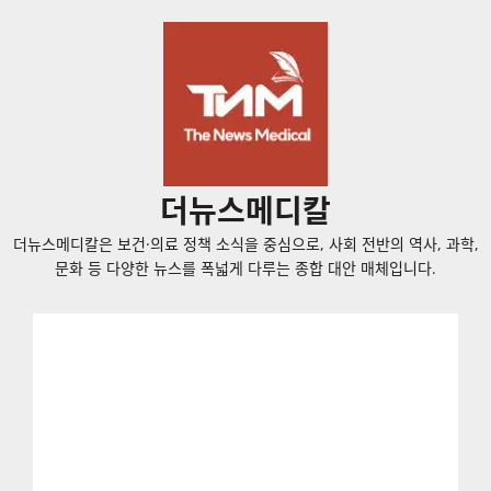
콘
텐
츠
로
바
로
가
더뉴스메디칼
기
더뉴스메디칼은 보건·의료 정책 소식을 중심으로, 사회 전반의 역사, 과학,
문화 등 다양한 뉴스를 폭넓게 다루는 종합 대안 매체입니다.