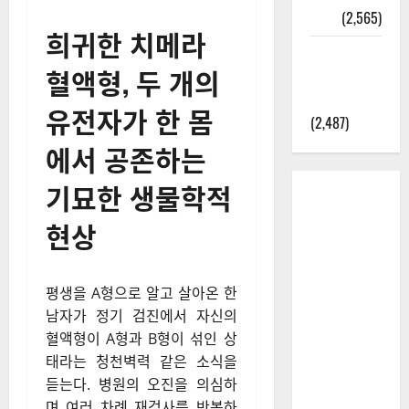
정보
(2,565)
희귀한 치메라
라면에 식
혈액형, 두 개의
초를 넣으
라고?
유전자가 한 몸
(2,487)
에서 공존하는
기묘한 생물학적
현상
평생을 A형으로 알고 살아온 한
남자가 정기 검진에서 자신의
혈액형이 A형과 B형이 섞인 상
태라는 청천벽력 같은 소식을
듣는다. 병원의 오진을 의심하
며 여러 차례 재검사를 반복하