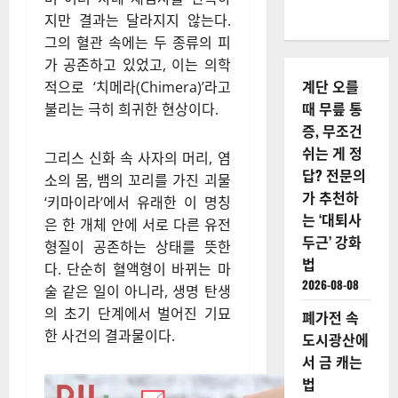
지만 결과는 달라지지 않는다.
그의 혈관 속에는 두 종류의 피
가 공존하고 있었고, 이는 의학
계단 오를
적으로 ‘치메라(Chimera)’라고
때 무릎 통
불리는 극히 희귀한 현상이다.
증, 무조건
쉬는 게 정
그리스 신화 속 사자의 머리, 염
답? 전문의
소의 몸, 뱀의 꼬리를 가진 괴물
가 추천하
‘키마이라’에서 유래한 이 명칭
는 ‘대퇴사
은 한 개체 안에 서로 다른 유전
두근’ 강화
형질이 공존하는 상태를 뜻한
법
다. 단순히 혈액형이 바뀌는 마
2026-08-08
술 같은 일이 아니라, 생명 탄생
의 초기 단계에서 벌어진 기묘
폐가전 속
한 사건의 결과물이다.
도시광산에
서 금 캐는
법