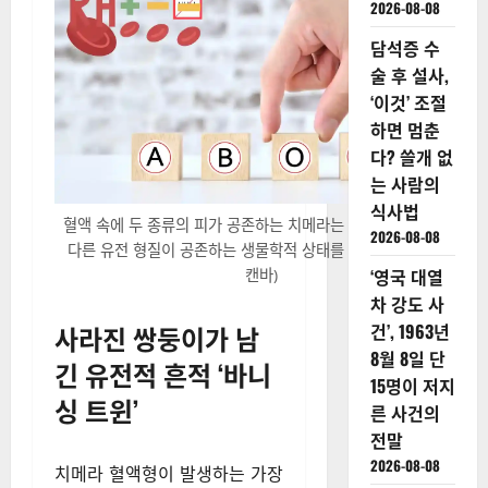
2026-08-08
담석증 수
술 후 설사,
‘이것’ 조절
하면 멈춘
다? 쓸개 없
는 사람의
식사법
혈액 속에 두 종류의 피가 공존하는 치메라는 한 개체 안에 서로
2026-08-08
다른 유전 형질이 공존하는 생물학적 상태를 의미한다. (사진=
‘영국 대열
캔바)
차 강도 사
사라진 쌍둥이가 남
건’, 1963년
8월 8일 단
긴 유전적 흔적 ‘바니
15명이 저지
싱 트윈’
른 사건의
전말
2026-08-08
치메라 혈액형이 발생하는 가장