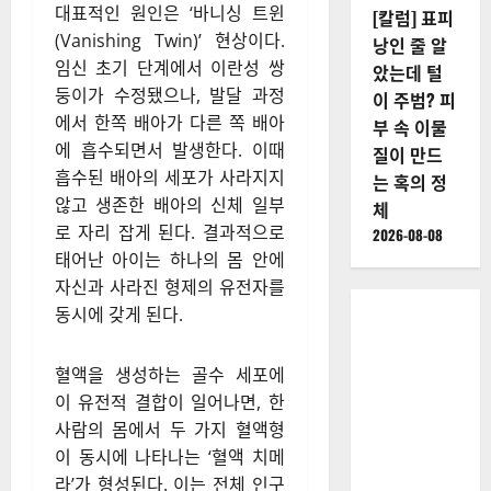
대표적인 원인은 ‘바니싱 트윈
[칼럼] 표피
(Vanishing Twin)’ 현상이다.
낭인 줄 알
임신 초기 단계에서 이란성 쌍
았는데 털
둥이가 수정됐으나, 발달 과정
이 주범? 피
에서 한쪽 배아가 다른 쪽 배아
부 속 이물
에 흡수되면서 발생한다. 이때
질이 만드
흡수된 배아의 세포가 사라지지
는 혹의 정
않고 생존한 배아의 신체 일부
체
로 자리 잡게 된다. 결과적으로
2026-08-08
태어난 아이는 하나의 몸 안에
자신과 사라진 형제의 유전자를
동시에 갖게 된다.
혈액을 생성하는 골수 세포에
이 유전적 결합이 일어나면, 한
사람의 몸에서 두 가지 혈액형
이 동시에 나타나는 ‘혈액 치메
라’가 형성된다. 이는 전체 인구