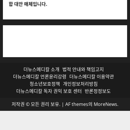
합 대안 매체입니다.
저작권자© 더뉴스메디칼, 모든 콘텐츠는 저작권법의 보호
를 받으며, 무단 전재와 복사, 배포 등을 금합니다.
더뉴스메디칼 소개
법적 안내와 책임고지
더뉴스메디칼 언론윤리강령
더뉴스메디칼 이용약관
청소년보호정책
개인정보처리방침
더뉴스메디칼 독자 권익 보호 센터
반론정정보도
저작권 © 모든 권리 보유.
|
AF themes의
MoreNews
.