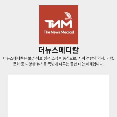
콘
텐
츠
로
바
로
가
더뉴스메디칼
기
더뉴스메디칼은 보건·의료 정책 소식을 중심으로, 사회 전반의 역사, 과학,
문화 등 다양한 뉴스를 폭넓게 다루는 종합 대안 매체입니다.