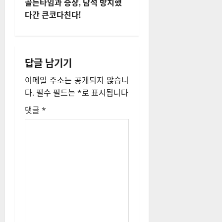
내
골든타임과 증상, 담석 방치했
다간 큰코다친다!
비
게
답글 남기기
이
이메일 주소는 공개되지 않습니
션
다.
필수 필드는
*
로 표시됩니다
댓글
*