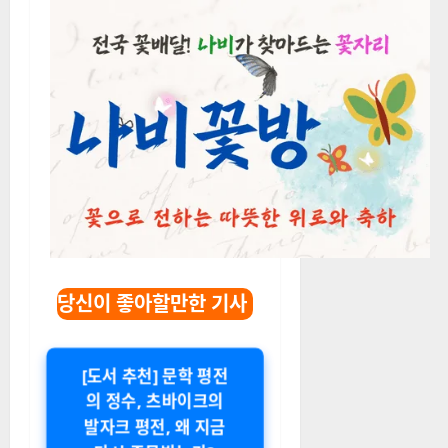
당신이 좋아할만한 기사
[도서 추천] 문학 평전
의 정수, 츠바이크의
발자크 평전, 왜 지금