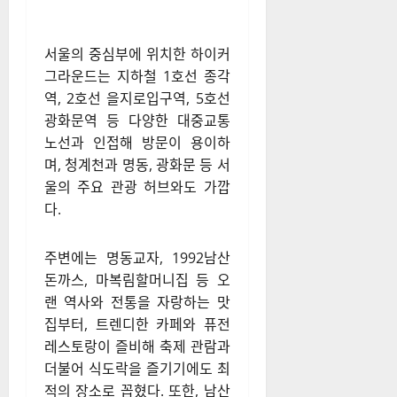
서울의 중심부에 위치한 하이커
그라운드는 지하철 1호선 종각
역, 2호선 을지로입구역, 5호선
광화문역 등 다양한 대중교통
노선과 인접해 방문이 용이하
며, 청계천과 명동, 광화문 등 서
울의 주요 관광 허브와도 가깝
다.
주변에는 명동교자, 1992남산
돈까스, 마복림할머니집 등 오
랜 역사와 전통을 자랑하는 맛
집부터, 트렌디한 카페와 퓨전
레스토랑이 즐비해 축제 관람과
더불어 식도락을 즐기기에도 최
적의 장소로 꼽혔다. 또한, 남산