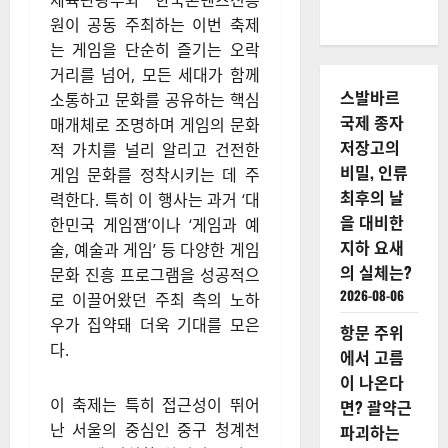
체육관광부와 한국콘텐츠진흥
원이 공동 주최하는 이번 축제
는 게임을 단순히 즐기는 오락
거리를 넘어, 모든 세대가 함께
스발바르
소통하고 문화를 공유하는 핵심
국제 종자
매개체로 조명하며 게임의 문화
저장고의
적 가치를 널리 알리고 건전한
비밀, 인류
게임 문화를 정착시키는 데 주
최후의 날
력한다. 특히 이 행사는 과거 ‘대
을 대비한
한민국 게임잼’이나 ‘게임과 예
지하 요새
술, 예술과 게임’ 등 다양한 게임
의 실체는?
문화 진흥 프로그램을 성공적으
2026-08-06
로 이끌어왔던 주최 측의 노하
우가 집약돼 더욱 기대를 모은
항문 주위
다.
에서 고름
이 나온다
이 축제는 특히 접근성이 뛰어
면? 괄약근
난 서울의 중심인 중구 청계천
파괴하는