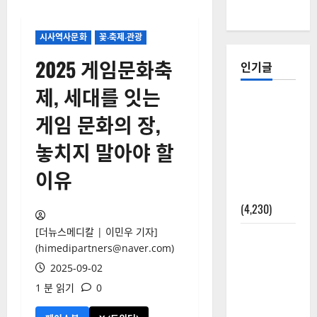
시사역사문화
꽃‧축제‧관광
2025 게임문화축
인기글
제, 세대를 잇는
[칼럼] 갑상
게임 문화의 장,
선암 세침
검사는 왜
놓치지 말아야 할
확률(위험
이유
도)로만 나
올까?
(4,230)
[더뉴스메디칼 | 이민우 기자]
외과수술
(himedipartners@naver.com)
뒤 비행기
2025-09-02
타지 말아
1 분 읽기
0
야 하는 2가
지 이유