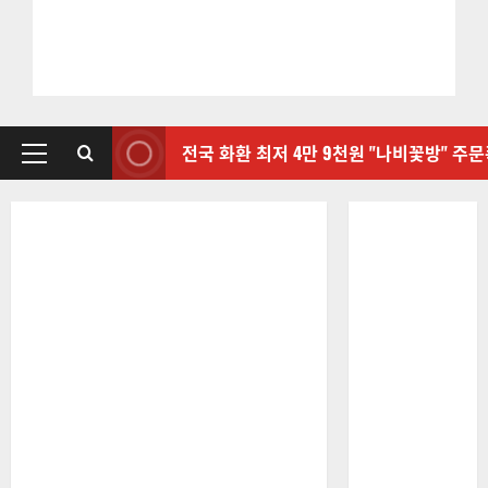
전국 화환 최저 4만 9천원 "나비꽃방" 주
기
본
메
뉴