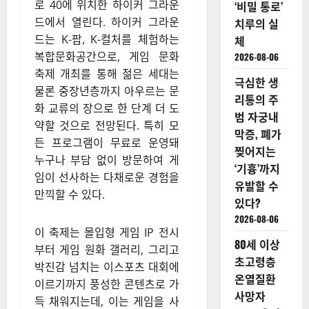
로 40에 위치한 하이커 그라운
‘비밀 통로’
드에서 열린다. 하이커 그라운
치루의 실
드는 K-팝, K-컬처를 체험하는
체
복합문화공간으로, 게임 문화
2026-08-06
축제 개최를 통해 젊은 세대는
극심한 생
물론 중장년층까지 아우르는 문
리통의 주
화 교류의 장으로 한 단계 더 도
범 자궁내
약할 것으로 전망된다. 특히 모
막증, 폐가
든 프로그램이 무료로 운영돼
찢어지는
누구나 부담 없이 방문하여 게
‘기흉’까지
임이 선사하는 다채로운 경험을
유발할 수
만끽할 수 있다.
있다?
2026-08-06
이 축제는 몰입형 게임 IP 전시
80세 이상
부터 게임 원화 갤러리, 그리고
초고령층
박진감 넘치는 이스포츠 대회에
온열질환
이르기까지 풍성한 콘텐츠로 가
사망자
득 채워지는데, 이는 게임을 사