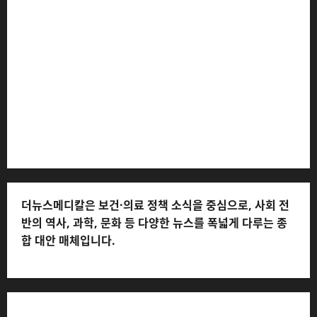
더뉴스메디칼 * 발행·편집인: 전해연 * 등록번호: 경기아
53559 (등록일: 2023.03.02) * 주소: 경기도 고양시 일산
서구 호수로 710 * 대표 전화: 031-815-9975 * 독자 불만
및 피해 접수: 010-6568-1728, musjang@naver.com
(담당자: 이로움) * 정정·반론보도 접수:
musjang@naver.com * 청소년보호책임자: 전해연 (연락
처: 010-2555-3526) * 개인정보관리책임자: 전해연 (연락
처: 010-2555-3526)
더뉴스메디칼은 보건·의료 정책 소식을 중심으로, 사회 전
반의 역사, 과학, 문화 등 다양한 뉴스를 폭넓게 다루는 종
합 대안 매체입니다.
저작권자© 더뉴스메디칼, 모든 콘텐츠는 저작권법의 보호