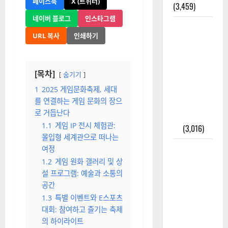
페이스북
X (트위터)
(3,459)
네이버 블로그
인스타그램
주민등록등
URL 복사
인쇄하기
본 발급받
는 법과 활
용법 완벽
[목차]
숨기기
가이드 – 등
본·초본 차
1
2025 게임문화축제, 세대
를 연결하는 게임 문화의 장으
이점까지
로 거듭난다
한번에 해
1.1
게임 IP 전시 체험관:
결
(3,016)
몰입형 세계관으로 떠나는
2025년 7월
여정
대한민국에
1.2
게임 원화 갤러리 및 상
오로라가
설 프로그램: 예술과 소통의
공간
보인다? 정
1.3
특별 이벤트와 E스포츠
말 볼 수 있
대회: 참여하고 즐기는 축제
을까? 놓치
의 하이라이트
면 후회할