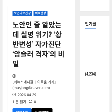
보건의료건강
의료건강
노안인 줄 알았는
인기글
데 실명 위기? ‘황
[칼럼] 갑상
반변성’ 자가진단
선암 세침
검사는 왜
‘암슬러 격자’의 비
확률(위험
밀
도)로만 나
올까?
(4,234)
[더뉴스메디칼 | 이로움 기자]
외과수술
(musjang@naver.com)
뒤 비행기
2026-04-29
타지 말아
1 분 읽기
0
야 하는 2가
지 이유