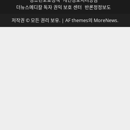
청소년보호정책
개인정보처리방침
더뉴스메디칼 독자 권익 보호 센터
반론정정보도
저작권 © 모든 권리 보유.
|
AF themes의
MoreNews
.