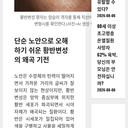
유발할 수
있다?
2026-08-06
황반변성 환자는 암슬러 격자를 통해 직선이 휘어져 보이는
변형시를 확인한다.(사진=AI 생성 이미지)
80세 이상
초고령층
단순 노안으로 오해
온열질환
사망자
하기 쉬운 황반변성
62% 육박,
의 왜곡 기전
당신의 부
모님은 안
전하십니
노안은 수정체의 탄력이 떨어지
까?
면서 가까운 거리의 글씨가 잘
2026-08-06
보이지 않는 현상이지만, 황반
변성은 망막 중심부에 위치한
황반 세포가 파괴되면서 시야
자체가 왜곡되는 질환이다. 황
반은 시세포가 밀집되어 있어
색을 구별하고 사물을 세밀하게