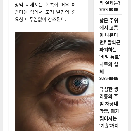
의 실체는?
망막 시세포는 회복이 매우 어
2026-08-06
렵다는 점에서 조기 발견의 중
요성이 끊임없이 강조된다.
항문 주위
에서 고름
이 나온다
면? 괄약근
파괴하는
‘비밀 통로’
치루의 실
체
2026-08-06
극심한 생
리통의 주
범 자궁내
막증, 폐가
찢어지는
‘기흉’까지