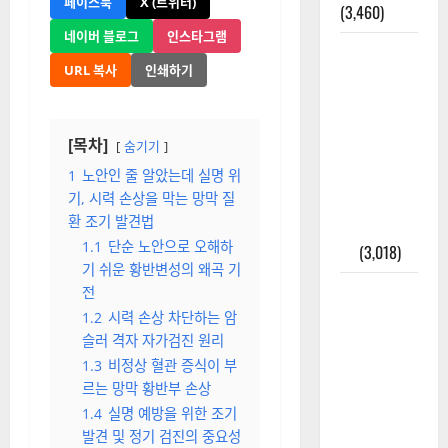
페이스북
X (트위터)
(3,460)
네이버 블로그
인스타그램
주민등록등
URL 복사
인쇄하기
본 발급받
는 법과 활
용법 완벽
[목차]
숨기기
가이드 – 등
본·초본 차
1
노안인 줄 알았는데 실명 위
기, 시력 손상을 막는 망막 질
이점까지
환 조기 발견법
한번에 해
1.1
단순 노안으로 오해하
결
(3,018)
기 쉬운 황반변성의 왜곡 기
2025년 7월
전
대한민국에
1.2
시력 손상 차단하는 암
오로라가
슬러 격자 자가검진 원리
보인다? 정
1.3
비정상 혈관 증식이 부
르는 망막 황반부 손상
말 볼 수 있
1.4
실명 예방을 위한 조기
을까? 놓치
발견 및 정기 검진의 중요성
면 후회할