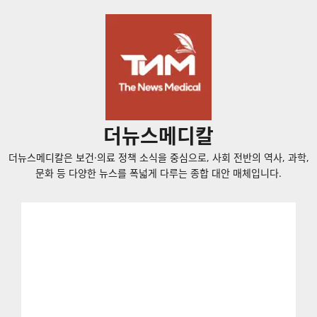
콘
텐
츠
로
바
로
가
더뉴스메디칼
기
더뉴스메디칼은 보건·의료 정책 소식을 중심으로, 사회 전반의 역사, 과학,
문화 등 다양한 뉴스를 폭넓게 다루는 종합 대안 매체입니다.