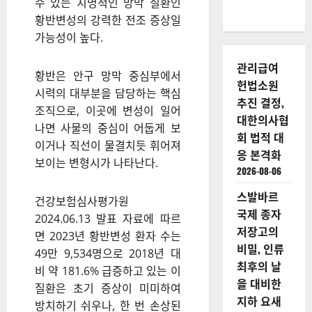
수 있는 치명적인 망막 질환인
황반변성의 강력한 전조 증상일
가능성이 높다.
관리급여
황반은 안구 망막 중심부에서
헌법소원
시력의 대부분을 담당하는 핵심
추진 결정,
조직으로, 이곳에 변성이 일어
대한의사협
나면 사물의 중심이 어둡게 보
회 법적 대
이거나 직선이 물결치듯 휘어져
응 본격화
보이는 변형시가 나타난다.
2026-08-06
스발바르
건강보험심사평가원
국제 종자
2024.06.13 발표 자료에 따르
저장고의
면 2023년 황반변성 환자 수는
비밀, 인류
49만 9,534명으로 2018년 대
최후의 날
비 약 181.6% 급증하고 있는 이
을 대비한
질환은 초기 증상이 미미하여
지하 요새
방치하기 쉬우나, 한 번 손상된