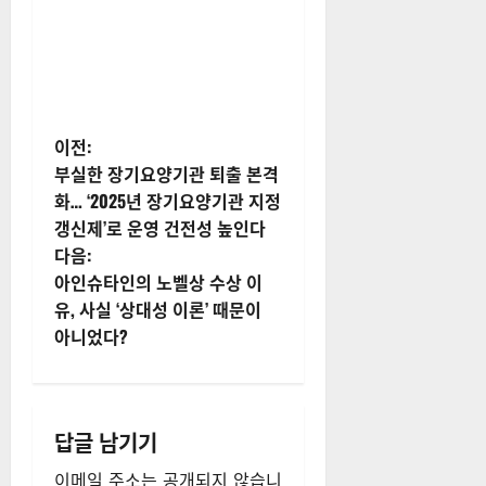
게
이전:
부실한 장기요양기관 퇴출 본격
시
화… ‘2025년 장기요양기관 지정
갱신제’로 운영 건전성 높인다
물
다음:
내
아인슈타인의 노벨상 수상 이
유, 사실 ‘상대성 이론’ 때문이
비
아니었다?
게
이
답글 남기기
션
이메일 주소는 공개되지 않습니