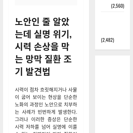
정보
(2,560)
라면에 식
노안인 줄 알았
초를 넣으
는데 실명 위기,
라고?
(2,482)
시력 손상을 막
는 망막 질환 조
기 발견법
시력이 점차 흐릿해지거나 사물
이 굽어 보이는 현상을 단순한
노화의 과정인 노안으로 치부하
는 사례가 빈번하게 발생한다.
그러나 이러한 증상은 단순한
시력 저하를 넘어 실명에 이를