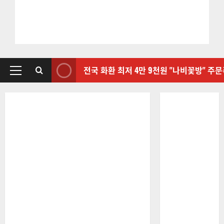
전국 화환 최저 4만 9천원 "나비꽃방" 주
기
본
메
뉴