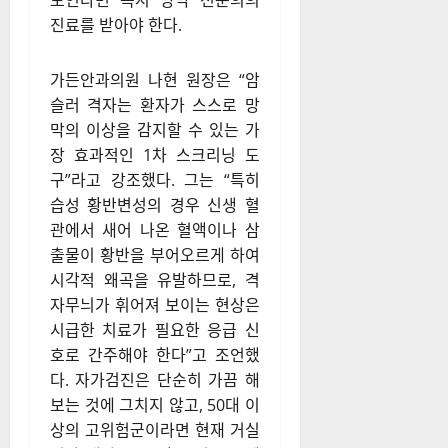
보인다면 즉시 망막 전문의의
진료를 받아야 한다.
가든안과의원 나현 원장은 “암
슬러 격자는 환자가 스스로 망
막의 이상을 감지할 수 있는 가
장 효과적인 1차 스크리닝 도
구”라고 강조했다. 그는 “특히
습성 황반변성의 경우 신생 혈
관에서 새어 나온 혈액이나 삼
출물이 황반을 부어오르게 하여
시각적 왜곡을 유발하므로, 격
자무늬가 휘어져 보이는 현상은
시급한 치료가 필요한 응급 신
호로 간주해야 한다”고 조언했
다. 자가검진은 단순히 가끔 해
보는 것에 그치지 않고, 50대 이
상의 고위험군이라면 현재 거실