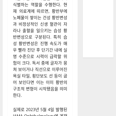
식별하는 역할을 수행한다. 현
재 의료계에 따르면, 황반부에
노폐물이 쌓이는 건성 황반변성
과 비정상적인 신생 혈관이 자
라나 출혈을 일으키는 습성 황
반변성으로 구분된다. 특히 습
성 황반변성은 진행 속도가 매
우 빨라 진단 후 단기간 내에 실
명 수준으로 시력이 급락할 위
험이 크다. 독서 중에 글자가 뭉
쳐 보이거나 직선으로 이루어진
욕실 타일, 횡단보도 선 등이 굽
어 보인다면 이는 이미 황반의
구조적 변형이 시작됐음을 의미
한다.
실제로 2023년 5월 4일 발행된