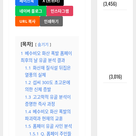
페이스북
X (트위터)
(3,456)
네이버 블로그
인스타그램
주민등록등
URL 복사
인쇄하기
본 발급받
는 법과 활
용법 완벽
[목차]
숨기기
가이드 – 등
본·초본 차
1
베수비오 화산 폭발 폼페이
최후의 날 유골 분석 결과
이점까지
1.1
화산재 질식설 뒤집은
한번에 해
열풍의 실체
결
(3,016)
1.2
섭씨 300도 초고온에
2025년 7월
의한 신체 증발
대한민국에
1.3
고고학적 유골 분석이
오로라가
증명한 즉사 과정
보인다? 정
1.4
베수비오 화산 폭발의
말 볼 수 있
파괴력과 현재의 교훈
을까? 놓치
1.5
폼페이 유골 사인 분석
면 후회할
1.5.1
Q. 폼페이 주민들