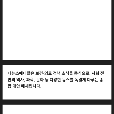
더뉴스메디칼 * 발행·편집인: 전해연 * 등록번호: 경기아
53559 (등록일: 2023.03.02) * 주소: 경기도 고양시 일산
서구 호수로 710 * 대표 전화: 031-815-9975 * 독자 불만
및 피해 접수: 010-6568-1728, musjang@naver.com
(담당자: 이로움) * 정정·반론보도 접수:
musjang@naver.com * 청소년보호책임자: 전해연 (연락
처: 010-2555-3526) * 개인정보관리책임자: 전해연 (연락
처: 010-2555-3526)
더뉴스메디칼은 보건·의료 정책 소식을 중심으로, 사회 전
반의 역사, 과학, 문화 등 다양한 뉴스를 폭넓게 다루는 종
합 대안 매체입니다.
저작권자© 더뉴스메디칼, 모든 콘텐츠는 저작권법의 보호