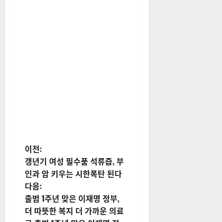
게
이전:
갱년기 여성 필수품 석류즙, 부
시
인과 암 키우는 시한폭탄 된다
다음:
물
출범 1주년 맞은 이재명 정부,
내
더 따뜻한 복지 더 가까운 의료