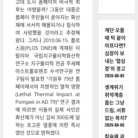
고대 도시 폼페이의 비극적 최
후는 어땠을까? 그동안 대중은
폼페이 주민들이 쏟아지는 화산
재에 서서히 매몰되거나 질식하
계단 오를
여 사망했을 것이라고 추정해
때 턱 끝이
왔다. 그러나 2010.06.15. 플로
아프다면?
스원(PLOS ONE)에 게재된 이
심장이 보
탈리아 국립지구물리학화산학
내는 ‘협심
연구소 지구물리학 전공 주세페
증’의 경고
마스트롤로렌조 수석연구원 연
2026-08-05
구팀이 발표한 “기원후 79년 폼
페이에서의 치명적인 열적 영향
생계위기
(Lethal Thermal Impact at
취약계층
Pompeii in AD 79)” 연구 결과
돕는 그냥
에 따르면 이들의 실제 사인은
드림, 서류
화산재가 아닌 섭씨 300도에 달
없는 복지?
하는 초고온 열풍에 의한 즉사
2026-08-05
였던 것으로 밝혀졌다.
칼슘제 과