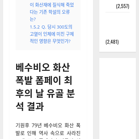
이 화산재에 질식해 죽었
정보
(2,557)
다는 기존 학설의 오류
라면에 식
는?
초를 넣으
1.5.2
Q. 당시 300도의
라고?
고열이 인체에 미친 구체
(2,481)
적인 영향은 무엇인가?
베수비오 화산
폭발 폼페이 최
후의 날 유골 분
석 결과
기원후 79년 베수비오 화산 폭
발로 인해 역사 속으로 사라진