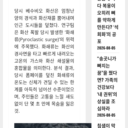
다 복용이
당시 베수비오 화산은 엄청난
오히려 뼈
양의 경석과 화산재를 뿜어내며
를 약하게
인근 도시들을 덮쳤다. 연구팀
만든다? ‘석
은 화산 폭발 당시 발생한 ‘화쇄
회화’의 공
류(Pyroclastic surge)’의 위력
포
에 주목했다. 화쇄류는 화산의
2026-08-05
경사면을 타고 빠르게 내려오는
“송곳니가
고온의 가스와 화산 쇄설물의
빠지는
혼합물을 의미한다. 분석 결과,
꿈”을 꿨다
당시 폼페이를 덮친 화쇄류의
면? 가족의
온도는 신체가 견딜 수 있는 한
건강보다
계를 아득히 넘어선 수준이었으
‘내 권위’의
며, 주민들은 고통을 느낄 새도
상실을 조
없이 단 몇 초 만에 목숨을 잃은
심하라
것.
2026-08-05
침샘이 막