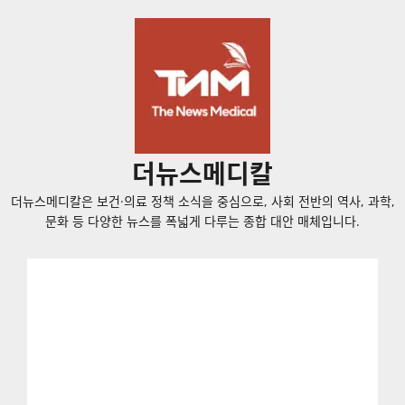
콘
텐
츠
로
바
로
가
더뉴스메디칼
기
더뉴스메디칼은 보건·의료 정책 소식을 중심으로, 사회 전반의 역사, 과학,
문화 등 다양한 뉴스를 폭넓게 다루는 종합 대안 매체입니다.