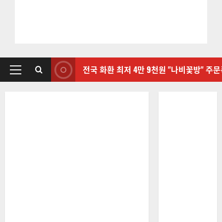
전국 화환 최저 4만 9천원 "나비꽃방" 주
기
본
메
뉴