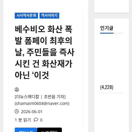
시사역사문화
역사이야기
베수비오 화산 폭
인기글
발 폼페이 최후의
[칼럼] 갑상
날, 주민들을 즉사
선암 세침
검사는 왜
시킨 건 화산재가
확률(위험
아닌 ‘이것
도)로만 나
올까?
(4,228)
[더뉴스메디칼 | 조반음 기자]
외과수술
(shamaim0604@naver.com)
뒤 비행기
2026-06-01
타지 말아
1 분 읽기
0
야 하는 2가
지 이유