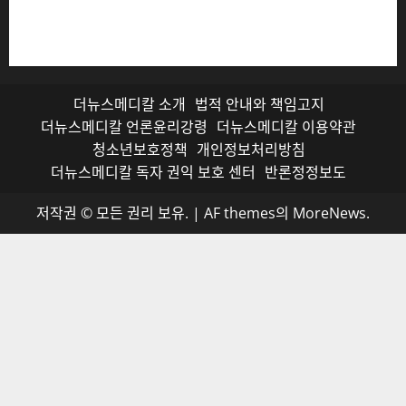
를 받으며, 무단 전재와 복사, 배포 등을 금합니다.
더뉴스메디칼 소개
법적 안내와 책임고지
더뉴스메디칼 언론윤리강령
더뉴스메디칼 이용약관
청소년보호정책
개인정보처리방침
더뉴스메디칼 독자 권익 보호 센터
반론정정보도
저작권 © 모든 권리 보유.
|
AF themes의
MoreNews
.