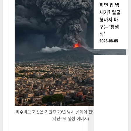
히면 입 냄
새가? 얼굴
형까지 바
꾸는 ‘침샘
석’
2026-08-05
베수비오 화산은 기원후 79년 당시 폼페이 전역을 초토화시켰다.
(사진=AI 생성 이미지)