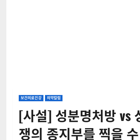
보건의료건강
의약칼럼
[사설] 성분명처방 vs
쟁의 종지부를 찍을 수