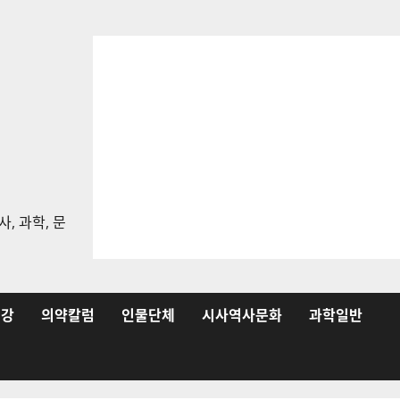
, 과학, 문
건강
의약칼럼
인물단체
시사역사문화
과학일반