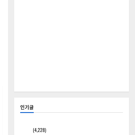
인기글
[칼럼] 갑상선암 세침검사는 왜 확률(위험도)로만 나
올까?
(4,228)