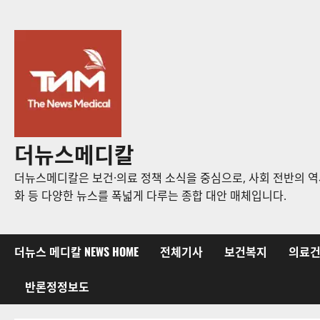
콘
텐
츠
로
바
로
가
기
더뉴스메디칼
더뉴스메디칼은 보건·의료 정책 소식을 중심으로, 사회 전반의 역사
화 등 다양한 뉴스를 폭넓게 다루는 종합 대안 매체입니다.
더뉴스 메디칼 NEWS HOME
전체기사
보건복지
의료
반론정정보도