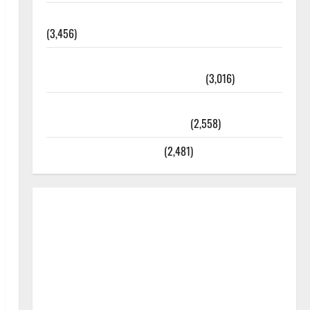
외과수술 뒤 비행기 타지 말아야 하는 2가지 이유
(3,456)
주민등록등본 발급받는 법과 활용법 완벽 가이드 –
등본·초본 차이점까지 한번에 해결
(3,016)
2025년 7월 대한민국에 오로라가 보인다? 정말 볼
수 있을까? 놓치면 후회할 정보
(2,558)
라면에 식초를 넣으라고?
(2,481)