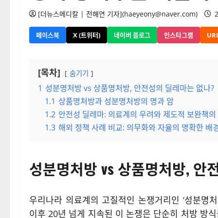
[더뉴스메디칼 | 전해연 기자](haeyeony@naver.com)
2
페이스북
X (트위터)
네이버 블로그
인스타그램
UR
[목차]
숨기기
1
성분명처방 vs 상품명처방, 안전성의 딜레마는 없나?
1.1
상품명처방과 성분명처방의 명과 암
1.2
안전성 딜레마: 의료계의 우려와 제도적 보완책의
1.3
해외 정책 사례 비교: 의무화와 자율의 명확한 배
성분명처방 vs 상품명처방, 안
우리나라 의료계의 고질적인 논쟁거리인 ‘성분명처방
이후 20년 넘게 지속된 이 논쟁은 단순히 처방 방