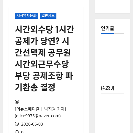
시사역사문화
일반제도
시간외수당 1시간
인기글
공제가 당연? 시
[칼럼] 갑상
간선택제 공무원
선암 세침
검사는 왜
시간외근무수당
확률(위험
부당 공제조항 파
도)로만 나
올까?
기환송 결정
(4,230)
외과수술
뒤 비행기
[더뉴스메디칼 | 박지원 기자]
타지 말아
(elice9975@naver.com)
야 하는 2가
2026-06-03
지 이유
0