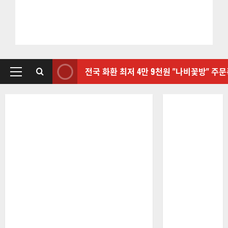
전국 화환 최저 4만 9천원 "나비꽃방" 주
기
본
메
뉴