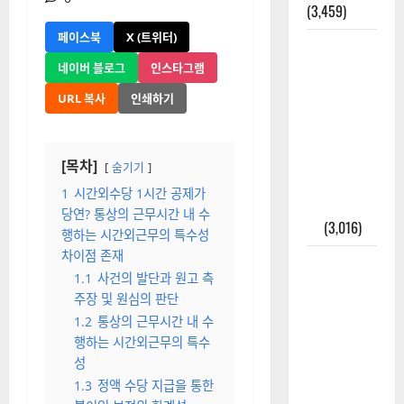
(3,459)
페이스북
X (트위터)
주민등록등
본 발급받
네이버 블로그
인스타그램
는 법과 활
URL 복사
인쇄하기
용법 완벽
가이드 – 등
본·초본 차
[목차]
숨기기
이점까지
1
시간외수당 1시간 공제가
한번에 해
당연? 통상의 근무시간 내 수
결
(3,016)
행하는 시간외근무의 특수성
차이점 존재
2025년 7월
1.1
사건의 발단과 원고 측
대한민국에
주장 및 원심의 판단
오로라가
1.2
통상의 근무시간 내 수
보인다? 정
행하는 시간외근무의 특수
말 볼 수 있
성
을까? 놓치
1.3
정액 수당 지급을 통한
면 후회할