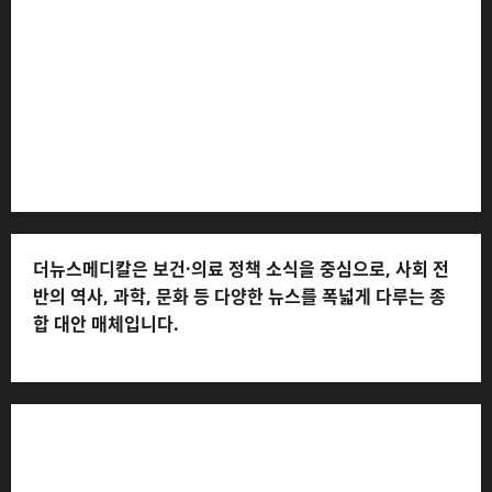
서구 호수로 710 * 대표 전화: 031-815-9975 * 독자 불만
및 피해 접수: 010-6568-1728, musjang@naver.com
(담당자: 이로움) * 정정·반론보도 접수:
musjang@naver.com * 청소년보호책임자: 전해연 (연락
처: 010-2555-3526) * 개인정보관리책임자: 전해연 (연락
처: 010-2555-3526)
더뉴스메디칼은 보건·의료 정책 소식을 중심으로, 사회 전
반의 역사, 과학, 문화 등 다양한 뉴스를 폭넓게 다루는 종
합 대안 매체입니다.
저작권자© 더뉴스메디칼, 모든 콘텐츠는 저작권법의 보호
를 받으며, 무단 전재와 복사, 배포 등을 금합니다.