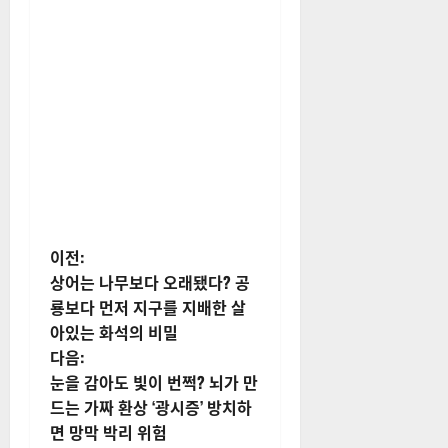
게
이전:
상어는 나무보다 오래됐다? 공
시
룡보다 먼저 지구를 지배한 살
아있는 화석의 비밀
물
다음:
내
눈을 감아도 빛이 번쩍? 뇌가 만
드는 가짜 환상 ‘광시증’ 방치하
비
면 망막 박리 위험