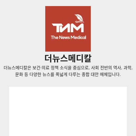
콘
텐
츠
로
바
로
가
더뉴스메디칼
기
더뉴스메디칼은 보건·의료 정책 소식을 중심으로, 사회 전반의 역사, 과학,
문화 등 다양한 뉴스를 폭넓게 다루는 종합 대안 매체입니다.