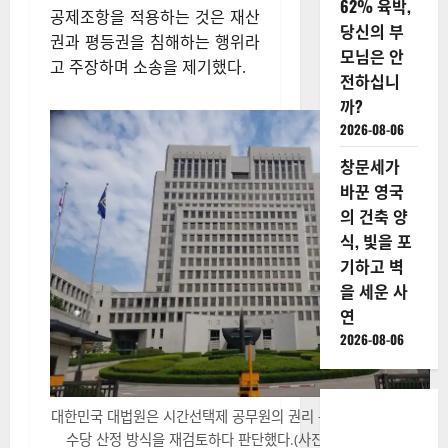
62% 육박,
공제조항을 적용하는 것은 재산
당신의 부
권과 평등권을 침해하는 행위라
모님은 안
고 주장하며 소송을 제기했다.
전하십니
까?
2026-08-06
창문세가
바꾼 영국
의 건축 양
식, 빛을 포
기하고 벽
을 세운 사
연
2026-08-06
대한민국 대법원은 시간선택제 공무원의 권리 구제를 위해 기존의
수당 산정 방식을 재검토하다 판단했다.(사진=더뉴스메디칼)