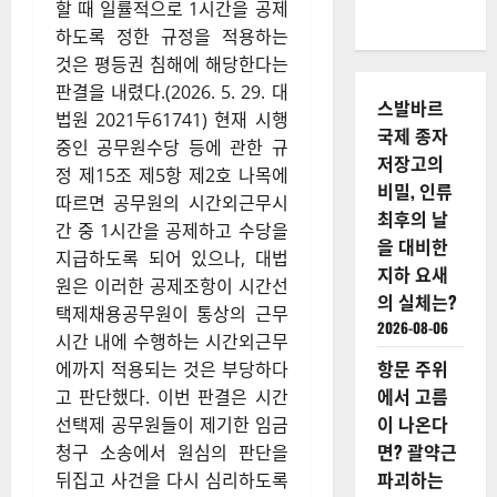
할 때 일률적으로 1시간을 공제
하도록 정한 규정을 적용하는
것은 평등권 침해에 해당한다는
판결을 내렸다.(2026. 5. 29. 대
스발바르
법원 2021두61741) 현재 시행
국제 종자
중인 공무원수당 등에 관한 규
저장고의
정 제15조 제5항 제2호 나목에
비밀, 인류
따르면 공무원의 시간외근무시
최후의 날
간 중 1시간을 공제하고 수당을
을 대비한
지급하도록 되어 있으나, 대법
지하 요새
원은 이러한 공제조항이 시간선
의 실체는?
택제채용공무원이 통상의 근무
2026-08-06
시간 내에 수행하는 시간외근무
항문 주위
에까지 적용되는 것은 부당하다
에서 고름
고 판단했다. 이번 판결은 시간
이 나온다
선택제 공무원들이 제기한 임금
면? 괄약근
청구 소송에서 원심의 판단을
파괴하는
뒤집고 사건을 다시 심리하도록