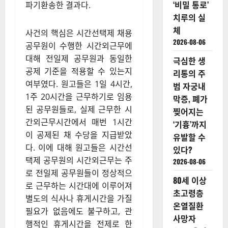
‘비밀 통로’
파기환송한 결과다.
치루의 실
체
사건의 핵심은 시간선택제 채용
2026-08-06
공무원이 수행한 시간외근무에
대해 전일제 공무원과 동일한
극심한 생
공제 기준을 적용할 수 있는지
리통의 주
여부였다. 원고들은 1일 4시간,
범 자궁내
1주 20시간을 근무하기로 임용
막증, 폐가
된 공무원들로, 실제 근무한 시
찢어지는
간외근무시간에서 매번 1시간
‘기흉’까지
이 공제된 채 수당을 지급받았
유발할 수
다. 이에 대해 원고들은 시간선
있다?
택제 공무원의 시간외근무는 주
2026-08-06
로 전일제 공무원들이 정상적으
80세 이상
로 근무하는 시간대에 이루어져
초고령층
별도의 식사나 휴게시간을 가질
온열질환
필요가 없음에도 불구하고, 관
사망자
행적인 휴게시간을 전제로 한