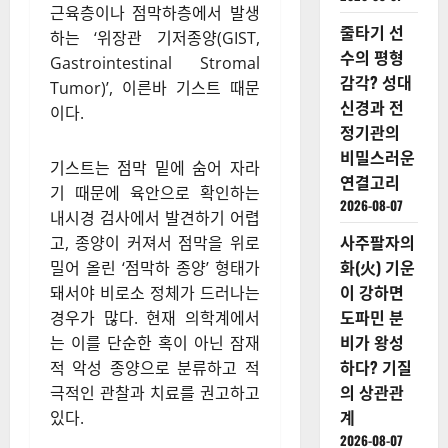
근육층이나 점막하층에서 발생
줄타기 선
하는 ‘위장관 기저종양(GIST,
수의 평형
Gastrointestinal Stromal
감각? 성대
Tumor)’, 이른바 기스트 때문
신경과 전
이다.
정기관의
비밀스러운
기스트는 점막 밑에 숨어 자라
연결고리
기 때문에 육안으로 확인하는
2026-08-07
내시경 검사에서 발견하기 어렵
사주팔자의
고, 종양이 커져서 점막을 위로
화(火) 기운
밀어 올린 ‘점막하 종양’ 형태가
이 강하면
돼서야 비로소 정체가 드러나는
도파민 분
경우가 많다. 현재 의학계에서
비가 왕성
는 이를 단순한 혹이 아닌 잠재
하다? 기질
적 악성 종양으로 분류하고 적
의 상관관
극적인 관찰과 치료를 권고하고
계
있다.
2026-08-07