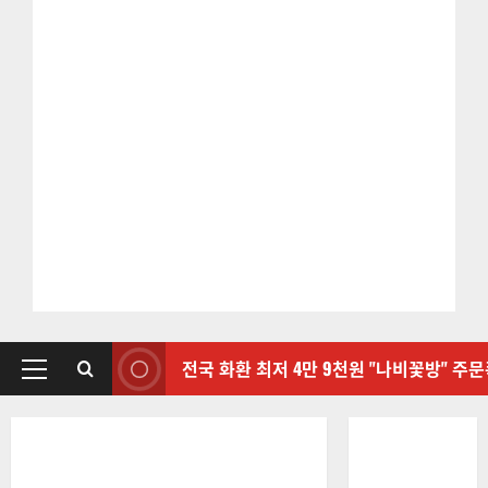
전국 화환 최저 4만 9천원 "나비꽃방" 주
기
본
메
뉴