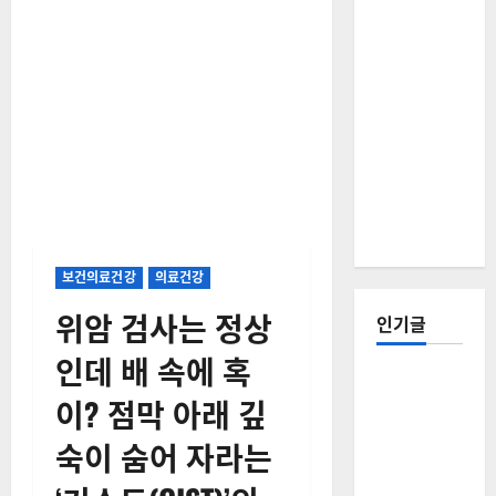
보건의료건강
의료건강
위암 검사는 정상
인기글
인데 배 속에 혹
[칼럼] 갑상
이? 점막 아래 깊
선암 세침
검사는 왜
숙이 숨어 자라는
확률(위험
도)로만 나