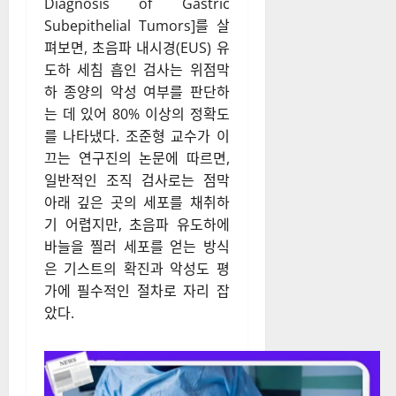
Diagnosis of Gastric
Subepithelial Tumors]를 살
펴보면, 초음파 내시경(EUS) 유
도하 세침 흡인 검사는 위점막
하 종양의 악성 여부를 판단하
는 데 있어 80% 이상의 정확도
를 나타냈다. 조준형 교수가 이
끄는 연구진의 논문에 따르면,
일반적인 조직 검사로는 점막
아래 깊은 곳의 세포를 채취하
기 어렵지만, 초음파 유도하에
바늘을 찔러 세포를 얻는 방식
은 기스트의 확진과 악성도 평
가에 필수적인 절차로 자리 잡
았다.