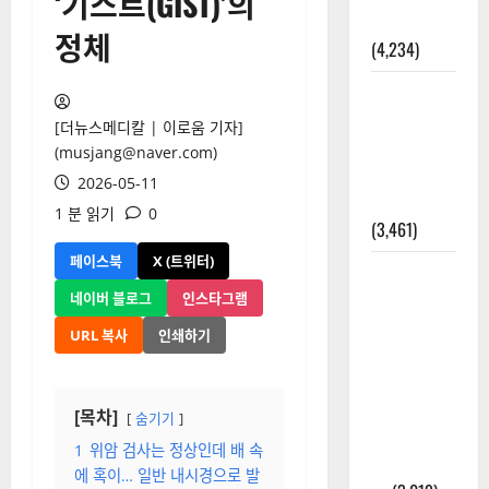
‘기스트(GIST)’의
올까?
정체
(4,234)
외과수술
뒤 비행기
[더뉴스메디칼 | 이로움 기자]
타지 말아
(musjang@naver.com)
야 하는 2가
2026-05-11
지 이유
1 분 읽기
0
(3,461)
페이스북
X (트위터)
주민등록등
본 발급받
네이버 블로그
인스타그램
는 법과 활
URL 복사
인쇄하기
용법 완벽
가이드 – 등
본·초본 차
[목차]
숨기기
이점까지
1
위암 검사는 정상인데 배 속
한번에 해
에 혹이… 일반 내시경으로 발