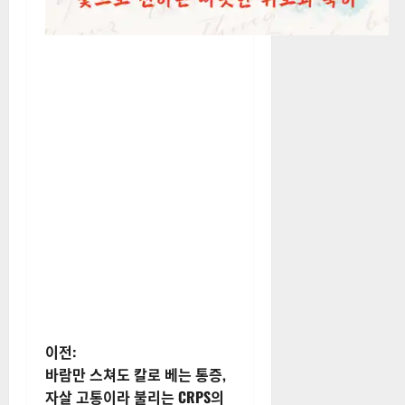
게
이전:
바람만 스쳐도 칼로 베는 통증,
시
자살 고통이라 불리는 CRPS의