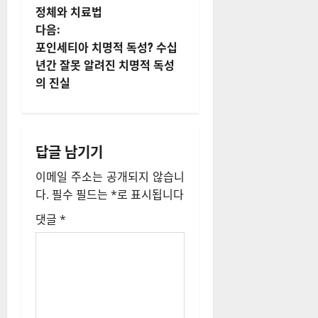
정체와 치료법
물
다음:
내
포인세티아 치명적 독성? 수십
년간 잘못 알려진 치명적 독성
비
의 진실
게
이
답글 남기기
션
이메일 주소는 공개되지 않습니
다.
필수 필드는
*
로 표시됩니다
댓글
*