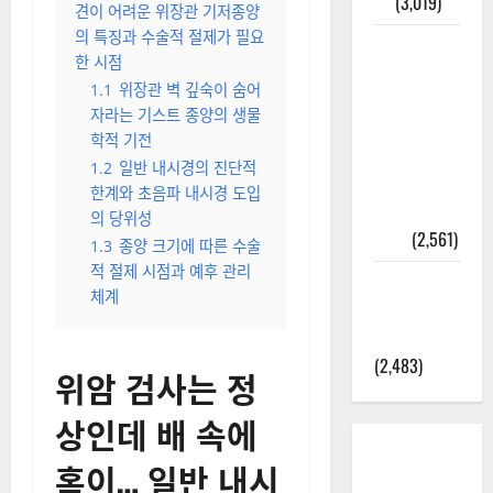
결
(3,019)
견이 어려운 위장관 기저종양
의 특징과 수술적 절제가 필요
2025년 7월
한 시점
대한민국에
1.1
위장관 벽 깊숙이 숨어
오로라가
자라는 기스트 종양의 생물
보인다? 정
학적 기전
말 볼 수 있
1.2
일반 내시경의 진단적
을까? 놓치
한계와 초음파 내시경 도입
면 후회할
의 당위성
정보
(2,561)
1.3
종양 크기에 따른 수술
적 절제 시점과 예후 관리
라면에 식
체계
초를 넣으
라고?
(2,483)
위암 검사는 정
상인데 배 속에
혹이… 일반 내시