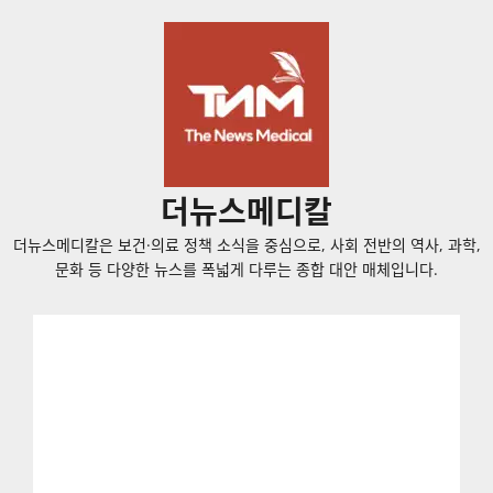
콘
텐
츠
로
바
로
가
더뉴스메디칼
기
더뉴스메디칼은 보건·의료 정책 소식을 중심으로, 사회 전반의 역사, 과학,
문화 등 다양한 뉴스를 폭넓게 다루는 종합 대안 매체입니다.