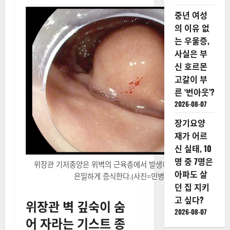
중년 여성
의 이유 없
는 우울증,
사실은 부
신 호르몬
고갈이 부
른 ‘번아웃’?
2026-08-07
장기요양
재가 어르
신 실태, 10
명 중 7명은
위장관 기저종양은 위벽의 근육층에서 발생하여 점막 아래에
아파도 살
은밀하게 증식한다.(사진=민병원)
던 집 지키
고 싶다?
위장관 벽 깊숙이 숨
2026-08-07
어 자라는 기스트 종