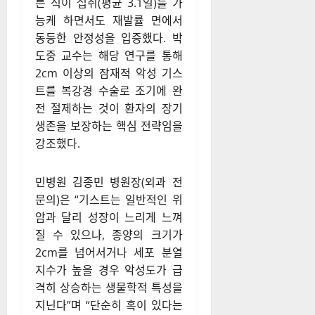
른 식이 섭취(평균 3.1일)를 가
능케 하면서도 재발률 면에서
동등한 안정성을 입증했다. 박
도중 교수는 해당 연구를 통해
2cm 이상의 잠재적 악성 기스
트를 복강경 수술로 조기에 완
전 절제하는 것이 환자의 장기
생존을 보장하는 핵심 전략임을
강조했다.
민병원 김종민 병원장(외과 전
문의)은 “기스트는 일반적인 위
암과 달리 성장이 느리게 느껴
질 수 있으나, 종양의 크기가
2cm를 넘어서거나 세포 분열
지수가 높을 경우 악성도가 급
격히 상승하는 생물학적 특성을
지닌다”며 “단순히 혹이 있다는