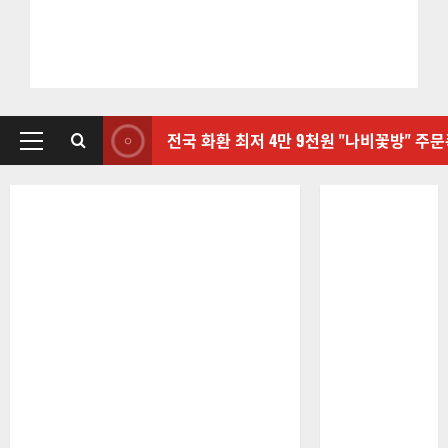
전국 화환 최저 4만 9천원 "나비꽃방" 주
기
본
메
뉴