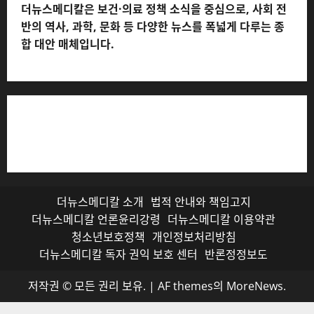
더뉴스메디칼은 보건·의료 정책 소식을 중심으로, 사회 전
반의 역사, 과학, 문화 등 다양한 뉴스를 폭넓게 다루는 종
합 대안 매체입니다.
저작권자© 더뉴스메디칼, 모든 콘텐츠는 저작권법의 보호
를 받으며, 무단 전재와 복사, 배포 등을 금합니다.
더뉴스메디칼 소개
법적 안내와 책임고지
더뉴스메디칼 언론윤리강령
더뉴스메디칼 이용약관
청소년보호정책
개인정보처리방침
더뉴스메디칼 독자 권익 보호 센터
반론정정보도
저작권 © 모든 권리 보유.
|
AF themes의
MoreNews
.