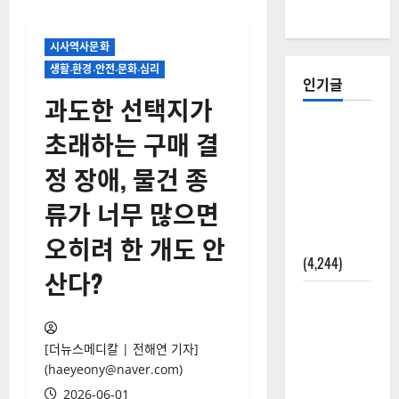
시사역사문화
생활‧환경‧안전‧문화‧심리
인기글
과도한 선택지가
[칼럼] 갑상
초래하는 구매 결
선암 세침
정 장애, 물건 종
검사는 왜
확률(위험
류가 너무 많으면
도)로만 나
오히려 한 개도 안
올까?
(4,244)
산다?
외과수술
뒤 비행기
타지 말아
[더뉴스메디칼 | 전해연 기자]
야 하는 2가
(haeyeony@naver.com)
지 이유
2026-06-01