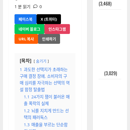
(3,468)
1 분 읽기
0
주민등록등
페이스북
X (트위터)
본 발급받
는 법과 활
네이버 블로그
인스타그램
용법 완벽
URL 복사
인쇄하기
가이드 – 등
본·초본 차
이점까지
[목차]
숨기기
한번에 해
1
과도한 선택지가 초래하는
결
(3,029)
구매 결정 장애, 소비자의 구
매 심리를 자극하는 선택의 역
2025년 7월
설 함정 탈출법
대한민국에
1.1
24가지 잼이 불러온 매
오로라가
출 폭락의 실체
보인다? 정
1.2
뇌를 지치게 만드는 선
말 볼 수 있
택의 패러독스
을까? 놓치
1.3
매출을 부르는 단순함
면 후회할