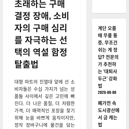
초래하는 구매
결정 장애, 소비
자의 구매 심리
계단 오를
때 무릎 통
를 자극하는 선
증, 무조건
택의 역설 함정
쉬는 게 정
답? 전문의
탈출법
가 추천하
는 ‘대퇴사
두근’ 강화
대형 마트의 진열대 앞에 선 소
법
비자들은 수십 가지가 넘는 상
2026-08-08
품들 사이에서 깊은 고민에 빠
폐가전 속
진다. 더 나은 품질, 더 저렴한
도시광산에
가격, 더 매력적인 포장을 찾기
서 금 캐는
위해 눈을 바쁘게 움직이지만,
법
정작 장바구니에 물건을 담는