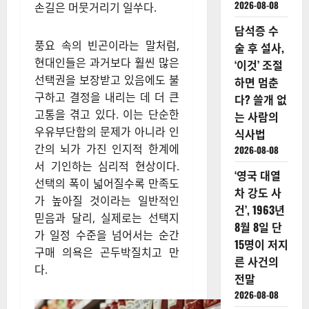
2026-08-08
손길은 머뭇거리기 일쑤다.
담석증 수
풍요 속의 빈곤이라는 말처럼,
술 후 설사,
현대인들은 과거보다 훨씬 많은
‘이것’ 조절
선택권을 보장받고 있음에도 불
하면 멈춘
구하고 결정을 내리는 데 더 큰
다? 쓸개 없
고통을 겪고 있다. 이는 단순한
는 사람의
우유부단함의 문제가 아니라 인
식사법
간의 뇌가 가진 인지적 한계에
2026-08-08
서 기인하는 심리적 현상이다.
‘영국 대열
선택의 폭이 넓어질수록 만족도
차 강도 사
가 높아질 것이라는 일반적인
건’, 1963년
믿음과 달리, 실제로는 선택지
8월 8일 단
가 일정 수준을 넘어서는 순간
15명이 저지
구매 의욕은 곤두박질치고 만
른 사건의
다.
전말
2026-08-08