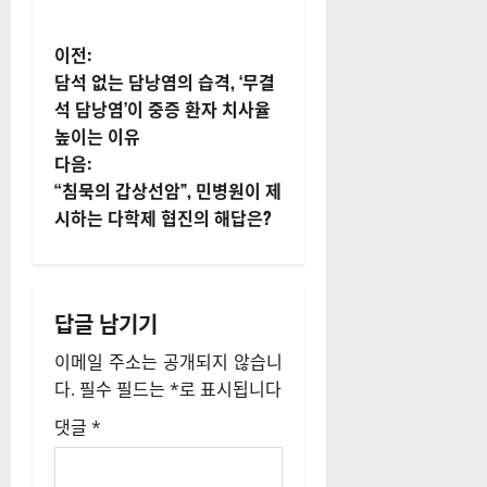
게
이전:
담석 없는 담낭염의 습격, ‘무결
시
석 담낭염’이 중증 환자 치사율
높이는 이유
물
다음:
내
“침묵의 갑상선암”, 민병원이 제
시하는 다학제 협진의 해답은?
비
게
답글 남기기
이
이메일 주소는 공개되지 않습니
션
다.
필수 필드는
*
로 표시됩니다
댓글
*