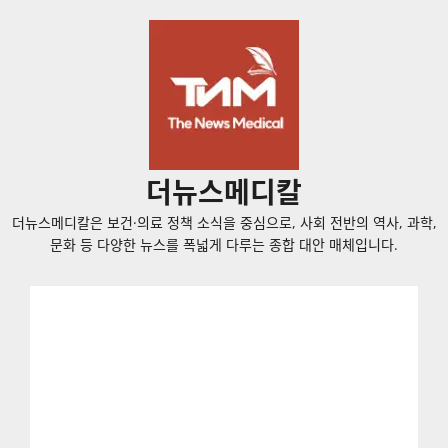
콘
텐
츠
로
바
로
가
더뉴스메디칼
기
더뉴스메디칼은 보건·의료 정책 소식을 중심으로, 사회 전반의 역사, 과학,
문화 등 다양한 뉴스를 폭넓게 다루는 종합 대안 매체입니다.