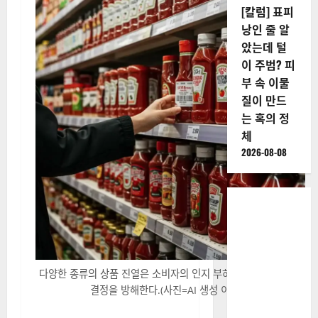
[칼럼] 표피
낭인 줄 알
았는데 털
이 주범? 피
부 속 이물
질이 만드
는 혹의 정
체
2026-08-08
다양한 종류의 상품 진열은 소비자의 인지 부하를 가중시켜 최종
결정을 방해한다.(사진=AI 생성 이미지)