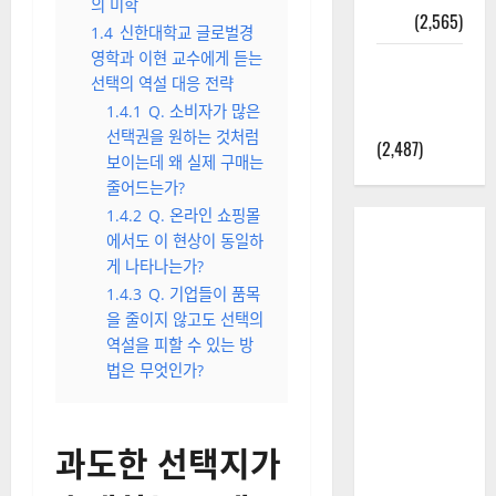
의 미학
정보
(2,565)
1.4
신한대학교 글로벌경
영학과 이현 교수에게 듣는
라면에 식
선택의 역설 대응 전략
초를 넣으
1.4.1
Q. 소비자가 많은
라고?
선택권을 원하는 것처럼
(2,487)
보이는데 왜 실제 구매는
줄어드는가?
1.4.2
Q. 온라인 쇼핑몰
에서도 이 현상이 동일하
게 나타나는가?
1.4.3
Q. 기업들이 품목
을 줄이지 않고도 선택의
역설을 피할 수 있는 방
법은 무엇인가?
과도한 선택지가