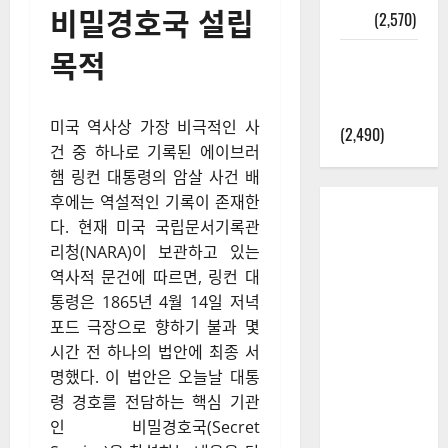
비밀경호국 설립
정보
(2,570)
목적
라면에 식
초를 넣으
라고?
미국 역사상 가장 비극적인 사
(2,490)
건 중 하나로 기록된 에이브러
햄 링컨 대통령의 암살 사건 배
후에는 역설적인 기록이 존재한
다. 현재 미국 국립문서기록관
리청(NARA)이 보관하고 있는
역사적 문건에 따르면, 링컨 대
통령은 1865년 4월 14일 저녁
포드 극장으로 향하기 불과 몇
시간 전 하나의 법안에 최종 서
명했다. 이 법안은 오늘날 대통
령 경호를 전담하는 핵심 기관
인 비밀경호국(Secret