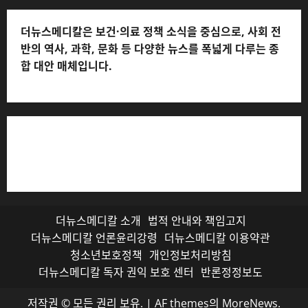
더뉴스메디칼은 보건·의료 정책 소식을 중심으로, 사회 전
반의 역사, 과학, 문화 등 다양한 뉴스를 폭넓게 다루는 종
합 대안 매체입니다.
저작권자© 더뉴스메디칼, 모든 콘텐츠는 저작권법의 보호
를 받으며, 무단 전재와 복사, 배포 등을 금합니다.
더뉴스메디칼 소개
법적 안내와 책임고지
더뉴스메디칼 언론윤리강령
더뉴스메디칼 이용약관
청소년보호정책
개인정보처리방침
더뉴스메디칼 독자 권익 보호 센터
반론정정보도
저작권 © 모든 권리 보유.
|
AF themes의
MoreNews
.