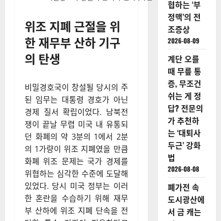
협하는 ‘부
정맥’의 전
위조 지폐 근절을 위
조증상
한 재무부 산하 기구
2026-08-09
의 탄생
계단 오를
때 무릎 통
증, 무조건
비밀경호국이 창설될 당시의 주
쉬는 게 정
된 임무는 대통령 경호가 아닌
답? 전문의
경제 질서 확립이었다. 남북전
가 추천하
쟁이 끝날 무렵 미국 내 유통되
는 ‘대퇴사
던 화폐의 약 3분의 1에서 2분
두근’ 강화
의 1가량이 위조 지폐였을 만큼
법
화폐 위조 문제는 국가 경제를
2026-08-08
위협하는 심각한 수준에 도달해
있었다. 당시 미국 정부는 이러
폐가전 속
한 혼란을 수습하기 위해 재무
도시광산에
부 산하에 위조 지폐 단속을 전
서 금 캐는