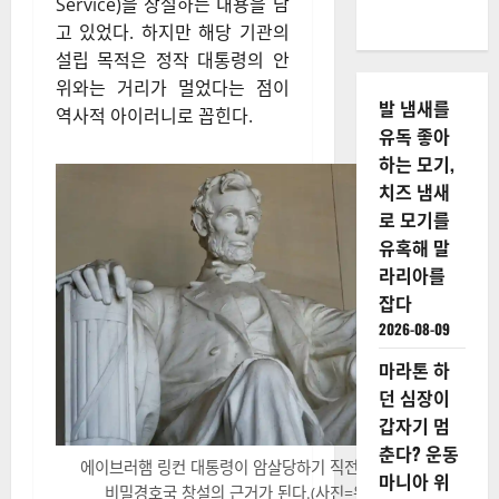
Service)을 창설하는 내용을 담
고 있었다. 하지만 해당 기관의
설립 목적은 정작 대통령의 안
위와는 거리가 멀었다는 점이
발 냄새를
역사적 아이러니로 꼽힌다.
유독 좋아
하는 모기,
치즈 냄새
로 모기를
유혹해 말
라리아를
잡다
2026-08-09
마라톤 하
던 심장이
갑자기 멈
춘다? 운동
에이브러햄 링컨 대통령이 암살당하기 직전 서명한 법안은
마니아 위
비밀경호국 창설의 근거가 된다.(사진=워드프레스)