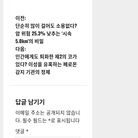
게
이전:
단순히 많이 걸어도 소용없다?
시
암 위험 25.3% 낮추는 ‘시속
5.0km’의 비밀
물
다음:
내
인간에게도 퇴화한 제2의 코가
있다? 이성을 유혹하는 페로몬
비
감지 기관의 정체
게
이
답글 남기기
션
이메일 주소는 공개되지 않습니
다.
필수 필드는
*
로 표시됩니다
댓글
*