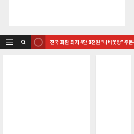
전국 화환 최저 4만 9천원 "나비꽃방" 주
기
본
메
뉴