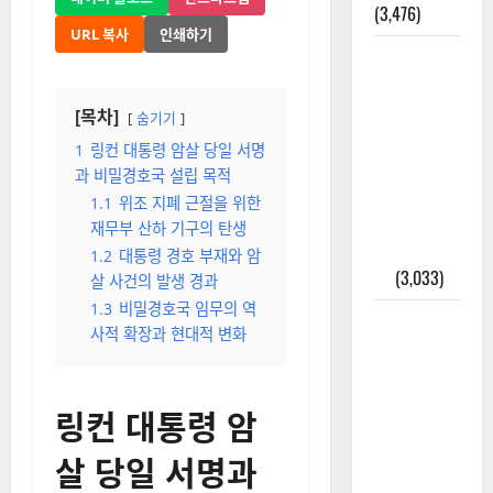
(3,476)
URL 복사
인쇄하기
주민등록등
본 발급받
는 법과 활
[목차]
숨기기
용법 완벽
1
링컨 대통령 암살 당일 서명
가이드 – 등
과 비밀경호국 설립 목적
본·초본 차
1.1
위조 지폐 근절을 위한
이점까지
재무부 산하 기구의 탄생
한번에 해
1.2
대통령 경호 부재와 암
결
(3,033)
살 사건의 발생 경과
1.3
비밀경호국 임무의 역
2025년 7월
사적 확장과 현대적 변화
대한민국에
오로라가
보인다? 정
링컨 대통령 암
말 볼 수 있
살 당일 서명과
을까? 놓치
면 후회할