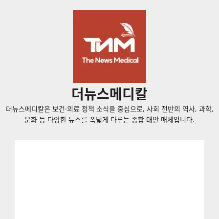
콘
텐
츠
로
바
로
가
더뉴스메디칼
기
더뉴스메디칼은 보건·의료 정책 소식을 중심으로, 사회 전반의 역사, 과학,
문화 등 다양한 뉴스를 폭넓게 다루는 종합 대안 매체입니다.