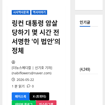
시사역사문화
역사이야기
링컨 대통령 암살
인기글
당하기 몇 시간 전
[칼럼] 갑상
서명한 ‘이 법안’의
선암 세침
검사는 왜
정체
확률(위험
도)로만 나
올까?
[더뉴스메디칼 | 신기호 기자]
(4,249)
(nabiflowers@naver.com)
외과수술
2026-05-22
뒤 비행기
1 분 읽기
0
타지 말아
야 하는 2가
페이스북
X (트위터)
지 이유
네이버 블로그
인스타그램