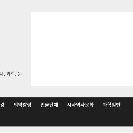
, 과학, 문
건강
의약칼럼
인물단체
시사역사문화
과학일반