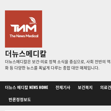
콘
텐
츠
로
바
로
가
기
더뉴스메디칼
더뉴스메디칼은 보건·의료 정책 소식을 중심으로, 사회 전반의 역사
화 등 다양한 뉴스를 폭넓게 다루는 종합 대안 매체입니다.
더뉴스 메디칼 NEWS HOME
전체기사
보건복지
의료
반론정정보도