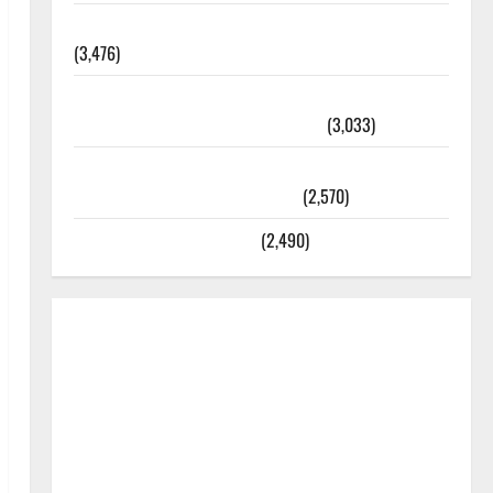
외과수술 뒤 비행기 타지 말아야 하는 2가지 이유
(3,476)
주민등록등본 발급받는 법과 활용법 완벽 가이드 –
등본·초본 차이점까지 한번에 해결
(3,033)
2025년 7월 대한민국에 오로라가 보인다? 정말 볼
수 있을까? 놓치면 후회할 정보
(2,570)
라면에 식초를 넣으라고?
(2,490)