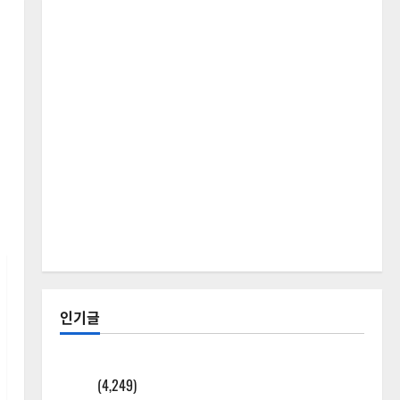
인기글
[칼럼] 갑상선암 세침검사는 왜 확률(위험도)로만 나
올까?
(4,249)