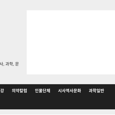
, 과학, 문
건강
의약칼럼
인물단체
시사역사문화
과학일반