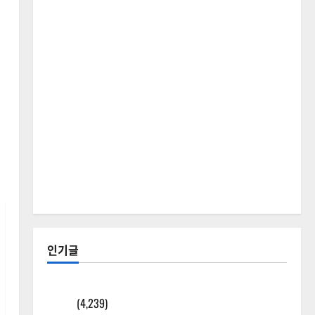
인기글
[칼럼] 갑상선암 세침검사는 왜 확률(위험도)로만 나
올까?
(4,239)