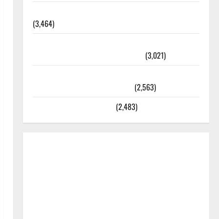
외과수술 뒤 비행기 타지 말아야 하는 2가지 이유
(3,464)
주민등록등본 발급받는 법과 활용법 완벽 가이드 –
등본·초본 차이점까지 한번에 해결
(3,021)
2025년 7월 대한민국에 오로라가 보인다? 정말 볼
수 있을까? 놓치면 후회할 정보
(2,563)
라면에 식초를 넣으라고?
(2,483)