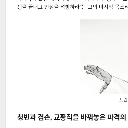
쟁을 끝내고 인질을 석방하라”는 그의 마지막 목소리
프란
청빈과 겸손, 교황직을 바꿔놓은 파격의