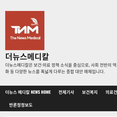
콘
텐
츠
로
바
로
가
기
더뉴스메디칼
더뉴스메디칼은 보건·의료 정책 소식을 중심으로, 사회 전반의 역사
화 등 다양한 뉴스를 폭넓게 다루는 종합 대안 매체입니다.
더뉴스 메디칼 NEWS HOME
전체기사
보건복지
의료
반론정정보도