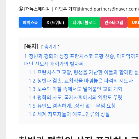
[더뉴스메디칼 | 이민우 기자](himedipartners@naver.com)
페이스북
X (트위터)
네이버 블로그
인스타그램
UR
[목차]
숨기기
1
청빈과 평화의 상징 프란치스코 교황 선종, 마지막까지
떠난 진보적 개혁가의 발자취
1.1
프란치스코 교황, 평생을 가난한 이들과 함께한 삶
1.2
청빈과 겸손, 교황직을 바꿔놓은 파격의 지도자
1.3
보수와 마찰 속에서도 밀어붙인 교회 개혁
1.4
평화의 사도, 국제사회에서의 역할도 뚜렷
1.5
유언도 겸손하게…장식 없는 무덤 요청
1.6
세계 지도자들의 애도…인류의 상실