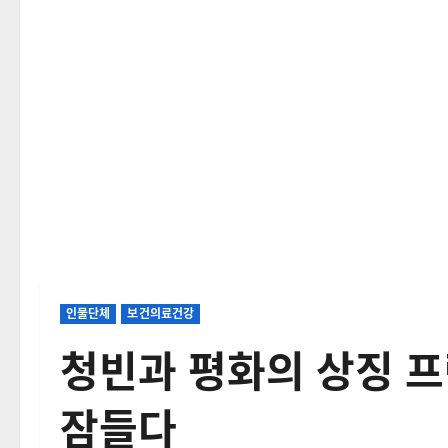
인물단체
보건의료건강
청빈과 평화의 상징 프
잠들다