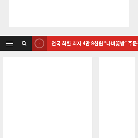
전국 화환 최저 4만 9천원 "나비꽃방" 주
기
본
메
뉴