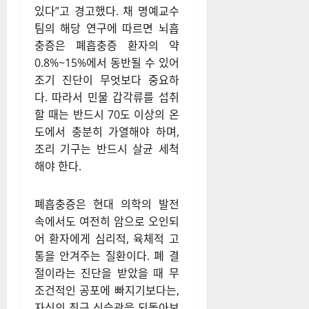
있다”고 경고했다. 채 명예교수
팀의 해당 연구에 따르면 뇌흡
충증은 폐흡충증 환자의 약
0.8%~15%에서 동반될 수 있어
조기 진단이 무엇보다 중요하
다. 따라서 민물 갑각류를 섭취
할 때는 반드시 70도 이상의 온
도에서 충분히 가열해야 하며,
조리 기구는 반드시 살균 세척
해야 한다.
폐흡충증은 현대 의학의 발전
속에서도 여전히 암으로 오인되
어 환자에게 심리적, 육체적 고
통을 안겨주는 질환이다. 폐 결
절이라는 진단을 받았을 때 무
조건적인 공포에 빠지기보다는,
자신의 최근 식습관을 되돌아보