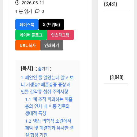
2026-05-11
(3,481)
1 분 읽기
0
주민등록등
본 발급받
페이스북
X (트위터)
는 법과 활
네이버 블로그
인스타그램
용법 완벽
URL 복사
인쇄하기
가이드 – 등
본·초본 차
이점까지
[목차]
숨기기
한번에 해
결
(3,040)
1
폐암인 줄 알았는데 알고 보
니 기생충? 폐흡충증 증상과
2025년 7월
민물 갑각류 섭취 주의사항
대한민국에
1.1
폐 조직 파괴하는 폐흡
오로라가
충의 인체 내 이동 경로와
보인다? 정
생태적 특성
말 볼 수 있
1.2
영상 의학적 소견에서
을까? 놓치
폐암 및 폐결핵과 유사한 결
면 후회할
절 형성 기전