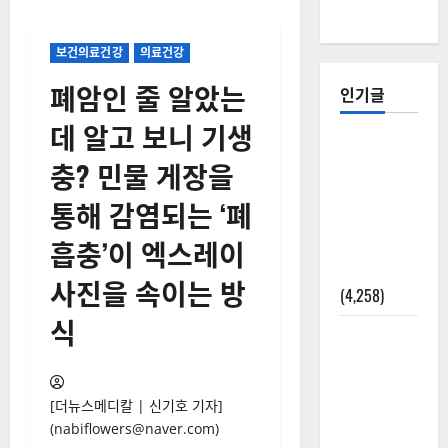
보건의료건강
의료건강
폐암인 줄 알았는
인기글
데 알고 보니 기생
[칼럼] 갑상
충? 민물 게장을
선암 세침
검사는 왜
통해 감염되는 ‘폐
확률(위험
흡충’이 엑스레이
도)로만 나
올까?
사진을 속이는 방
(4,258)
식
외과수술
뒤 비행기
타지 말아
[더뉴스메디칼 | 신기호 기자]
야 하는 2가
(nabiflowers@naver.com)
지 이유