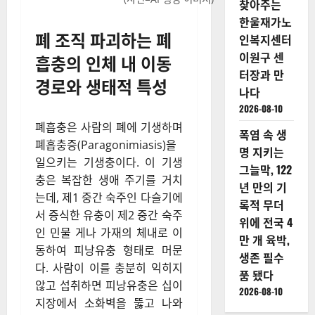
찾아주는
한울재가노
폐 조직 파괴하는 폐
인복지센터
이원구 센
흡충의 인체 내 이동
터장과 만
경로와 생태적 특성
나다
2026-08-10
폐흡충은 사람의 폐에 기생하며
폭염 속 생
폐흡충증(Paragonimiasis)을
명 지키는
일으키는 기생충이다. 이 기생
그늘막, 122
충은 복잡한 생애 주기를 거치
년 만의 기
는데, 제1 중간 숙주인 다슬기에
록적 무더
서 증식한 유충이 제2 중간 숙주
위에 전국 4
인 민물 게나 가재의 체내로 이
만 개 육박,
동하여 피낭유충 형태로 머문
생존 필수
다. 사람이 이를 충분히 익히지
품 됐다
않고 섭취하면 피낭유충은 십이
2026-08-10
지장에서 소화벽을 뚫고 나와