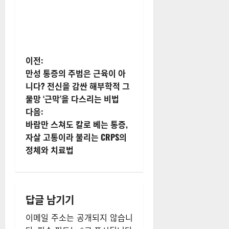
게
이전:
만성 통증의 주범은 근육이 아
시
니다? 전신을 감싼 해부학적 그
물망 ‘근막’을 다스리는 비법
물
다음:
내
바람만 스쳐도 칼로 베는 통증,
자살 고통이라 불리는 CRPS의
비
정체와 치료법
게
이
답글 남기기
션
이메일 주소는 공개되지 않습니