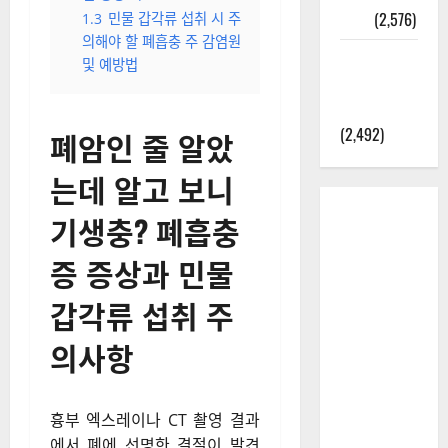
정보
(2,576)
1.3
민물 갑각류 섭취 시 주
의해야 할 폐흡충 주 감염원
라면에 식
및 예방법
초를 넣으
라고?
(2,492)
폐암인 줄 알았
는데 알고 보니
기생충? 폐흡충
증 증상과 민물
갑각류 섭취 주
의사항
흉부 엑스레이나 CT 촬영 결과
에서 폐에 선명한 결절이 발견