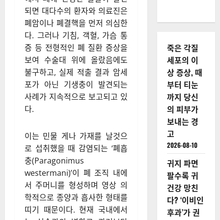
되면 대다수의 환자와 의료진은
폐암이나 폐결핵을 먼저 의심한
다. 그러나 기침, 객혈, 가슴 통
죽은 각질
증 등 전형적인 폐 질환 증상을
세포의 이
보여 수술대 위에 올랐음에도
상 증상, 때
불구하고, 실제 적출 결과 암세
부터 티눈
포가 아닌 기생충이 발견되는
까지 당신
사례가 지속적으로 보고되고 있
의 피부가
다.
보내는 경
고
이는 민물 게나 가재를 날것으
2026-08-10
로 섭취했을 때 감염되는 ‘폐흡
충(Paragonimus
귀지 파면
westermani)’이 폐 조직 내에
팔수록 귀
서 주머니를 형성하며 영상 의
건강 망친
학적으로 종양과 흡사한 형태를
다? ‘이비인
띠기 때문이다. 현재 국내에서
후과’가 권