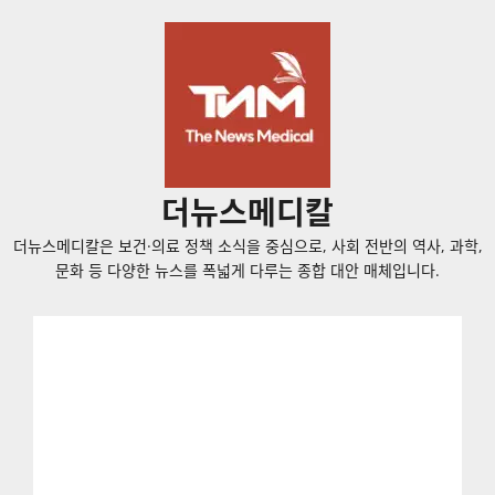
콘
텐
츠
로
바
로
가
더뉴스메디칼
기
더뉴스메디칼은 보건·의료 정책 소식을 중심으로, 사회 전반의 역사, 과학,
문화 등 다양한 뉴스를 폭넓게 다루는 종합 대안 매체입니다.