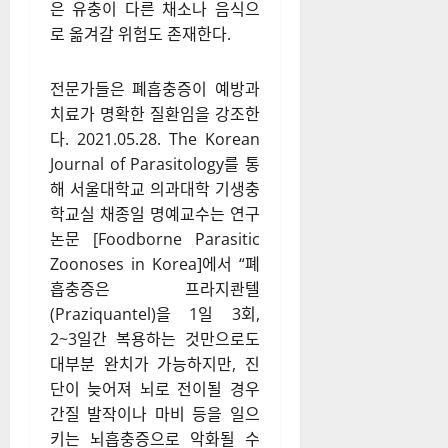
은 유충이 다른 채소나 음식으
로 옮겨갈 위험도 존재한다.
전문가들은 폐흡충증이 예방과
치료가 명확한 질환임을 강조한
다. 2021.05.28. The Korean
Journal of Parasitology를 통
해 서울대학교 의과대학 기생충
학교실 채종일 명예교수는 연구
논문 [Foodborne Parasitic
Zoonoses in Korea]에서 “폐
흡충증은 프라지콴텔
(Praziquantel)을 1일 3회,
2~3일간 복용하는 것만으로도
대부분 완치가 가능하지만, 진
단이 늦어져 뇌로 전이될 경우
간질 발작이나 마비 등을 일으
키는 뇌흡충증으로 악화될 수