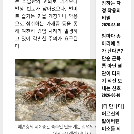
는 식습관의 변화로 과거보다
장하는 자
발생 빈도가 낮아졌으나, 별미
정 작용의
로 즐기는 민물 게장이나 약용
비밀
으로 섭취하는 가재즙 등을 통
2026-08-10
해 여전히 감염 사례가 발생하
밤마다 종
고 있어 각별한 주의가 요구된
아리에 쥐
다.
가 난다면?
단순 근육
통 아닌 혈
관이 터지
기 직전 보
내는 신호
2026-08-10
[더 만나다]
어르신의
잃어버린
폐흡충의 제2 중간 숙주인 민물 게는 감염의 주요 원인이 된다.
미소를 되
(사진=AI 생성 이미지)