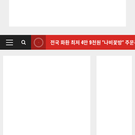
전국 화환 최저 4만 9천원 "나비꽃방" 주
기
본
메
뉴