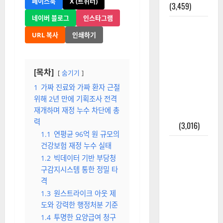
페이스북
X (트위터)
(3,459)
네이버 블로그
인스타그램
주민등록등
URL 복사
인쇄하기
본 발급받
는 법과 활
용법 완벽
[목차]
숨기기
가이드 – 등
본·초본 차
1
가짜 진료와 가짜 환자 근절
위해 2년 만에 기획조사 전격
이점까지
재개하며 재정 누수 차단에 총
한번에 해
력
결
(3,016)
1.1
연평균 96억 원 규모의
2025년 7월
건강보험 재정 누수 실태
대한민국에
1.2
빅데이터 기반 부당청
오로라가
구감지시스템 통한 정밀 타
격
보인다? 정
1.3
원스트라이크 아웃 제
말 볼 수 있
도와 강력한 행정처분 기준
을까? 놓치
1.4
투명한 요양급여 청구
면 후회할