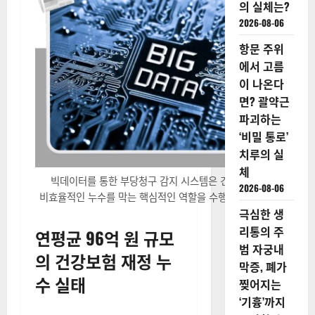
의 실체는?
2026-08-06
항문 주위
에서 고름
이 나온다
면? 괄약근
파괴하는
‘비밀 통로’
치루의 실
체
빅데이터를 통한 부당청구 감지 시스템은 건강보험 재정의
2026-08-06
비효율적인 누수를 막는 핵심적인 역할을 수행한다. (사진=캔바)
극심한 생
리통의 주
연평균 96억 원 규모
범 자궁내
의 건강보험 재정 누
막증, 폐가
수 실태
찢어지는
‘기흉’까지