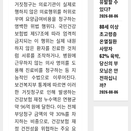
유발할 수
거짓청구는 의료기관이 실제로
있다?
행하지 않은 의료행위를 허위로
2026-08-06
꾸며 요양급여비용을 청구하는
명백한 위법 행위다. 국민건강
80세 이상
보험법 제57조에 따라 엄격히
초고령층
금지되는 이 행위는 실제 내원
온열질환
하지 않은 환자를 진료한 것처
사망자
럼 서류를 조작하거나, 병원에
62% 육박,
근무하지 않는 의사 명의를 도
당신의 부
용해 진료비를 청구하는 등 지
모님은 안
능적인 수법으로 이루어진다.
전하십니
보건복지부 통계에 따르면 이러
까?
한 거짓청구로 인해 발생하는
2026-08-06
건강보험 재정 누수액은 연평균
약 96억 원에 달한다. 이는 전체
부당청구 금액의 약 30%를 차
지하는 비중으로, 건강보험 재
정 건전성을 위협하는 주요 요