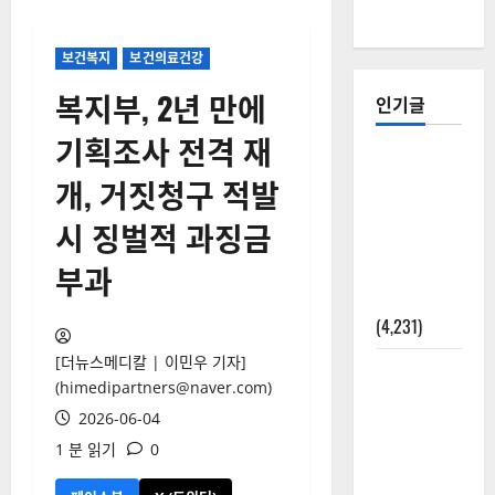
보건복지
보건의료건강
복지부, 2년 만에
인기글
기획조사 전격 재
[칼럼] 갑상
개, 거짓청구 적발
선암 세침
검사는 왜
시 징벌적 과징금
확률(위험
부과
도)로만 나
올까?
(4,231)
[더뉴스메디칼 | 이민우 기자]
외과수술
(himedipartners@naver.com)
뒤 비행기
2026-06-04
타지 말아
1 분 읽기
0
야 하는 2가
지 이유