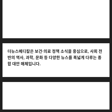
및 피해 접수: 010-6568-1728, musjang@naver.com
(담당자: 이로움) * 정정·반론보도 접수:
musjang@naver.com * 청소년보호책임자: 전해연 (연락
처: 010-2555-3526) * 개인정보관리책임자: 전해연 (연락
처: 010-2555-3526)
더뉴스메디칼은 보건·의료 정책 소식을 중심으로, 사회 전
반의 역사, 과학, 문화 등 다양한 뉴스를 폭넓게 다루는 종
합 대안 매체입니다.
저작권자© 더뉴스메디칼, 모든 콘텐츠는 저작권법의 보호
를 받으며, 무단 전재와 복사, 배포 등을 금합니다.