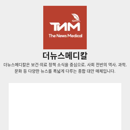
콘
텐
츠
로
바
로
가
더뉴스메디칼
기
더뉴스메디칼은 보건·의료 정책 소식을 중심으로, 사회 전반의 역사, 과학,
문화 등 다양한 뉴스를 폭넓게 다루는 종합 대안 매체입니다.