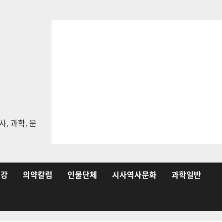
, 과학, 문
건강
의약칼럼
인물단체
시사역사문화
과학일반