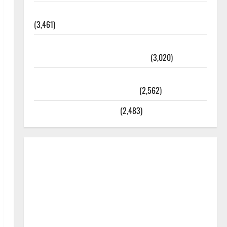
외과수술 뒤 비행기 타지 말아야 하는 2가지 이유
(3,461)
주민등록등본 발급받는 법과 활용법 완벽 가이드 –
등본·초본 차이점까지 한번에 해결
(3,020)
2025년 7월 대한민국에 오로라가 보인다? 정말 볼
수 있을까? 놓치면 후회할 정보
(2,562)
라면에 식초를 넣으라고?
(2,483)