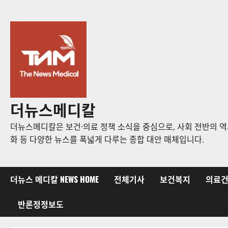
콘
텐
츠
로
바
로
가
기
더뉴스메디칼
더뉴스메디칼은 보건·의료 정책 소식을 중심으로, 사회 전반의 역사
화 등 다양한 뉴스를 폭넓게 다루는 종합 대안 매체입니다.
더뉴스 메디칼 NEWS HOME
전체기사
보건복지
의료
반론정정보도