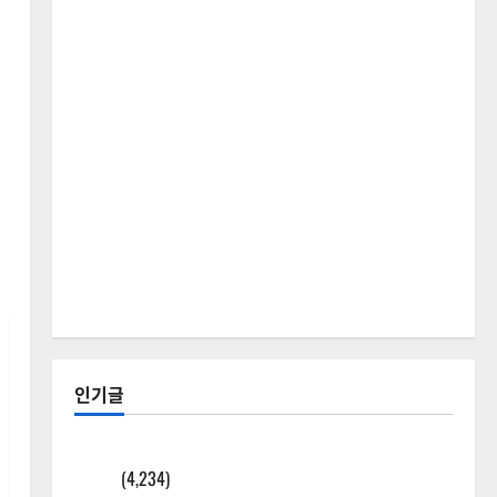
인기글
[칼럼] 갑상선암 세침검사는 왜 확률(위험도)로만 나
올까?
(4,234)