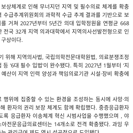
 보상체계로 인해 무너지던 지역 및 필수의료 체계를 확충
력 수급추계위원회의 과학적 수급 추계 결과를 기반으로 보
 거쳐 2027년부터 5년간 의대 입학정원을 연평균 668
외한 전국 32개 지역 의과대학에서 지역의사선발전형으로 인
는 구상이다
.
기 위해 지역의사법, 국립의학전문대학원법, 의료분쟁조정
등 ‘6대 필수 입법’이 완수됐다
. 특히 2027년 1월부터 ‘지
의 예산이 지역 인력 양성과 책임의료기관 시설·장비 확충에
 행위에 집중할 수 있는 환경을 조성하는 동시에 사망·의
해 환자의 권리 보장 체계도 함께 확립했다
. 중증응급환자
있도록 응급환자 이송체계 혁신 시범사업을 수행했으며
, 야
 소아전문응급의료센터는 14개소로 전격 확충됐다
. 과잉 우
하는 관리급여 제도 역시 성공적으로 도입됐다
.