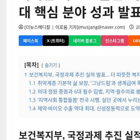
대 핵심 분야 성과 발
[더뉴스메디칼 | 이로움 기자](musjang@naver.com)
20
페이스북
X (트위터)
네이버 블로그
인스타그램
UR
[목차]
숨기기
1
보건복지부, 국정과제 추진 실적 발표… 더 따뜻한 복
1.1
취약계층 기본적 삶 보장, ‘그냥드림’과 생계급여
1.2
의대 정원 증원과 6대 필수 입법, 지역·필수의료 
1.3
‘지역사회 통합돌봄’ 전국 시행, 살던 곳에서 누리
1.4
제약·바이오 수출 역대 최대, 신성장동력으로 도
보건복지부, 국정과제 추진 실