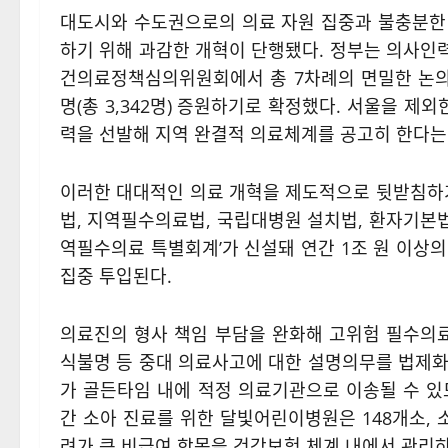
대도시와 수도권으로의 의료 자원 집중과 불충분한
하기 위해 과감한 개혁이 단행됐다
. 정부는 의사인
건의료정책심의위원회에서 총 7차례의 면밀한 논의를
명(총 3,342명) 증원하기로 확정했다
. 서울을 제
력을 선발해 지역 완결적 의료체계를 공고히 한다
이러한 대대적인 의료 개혁을 제도적으로 뒷받침하
법, 지역필수의료법, 국립대병원 설치법, 환자기본법 
역필수의료 특별회계’가 신설돼 연간 1조 원 이상
집중 투입된다
.
의료진의 형사 책임 부담을 완화해 고위험 필수의료
식불명 등 중대 의료사고에 대한 설명의무를 법제화
가 골든타임 내에 적정 의료기관으로 이송될 수 
간 소아 진료를 위한 달빛어린이병원은 148개소,
려가 큰 비급여 항목을 건강보험 체계 내에서 관리