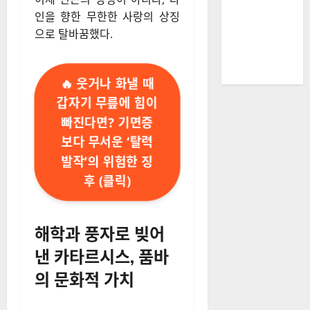
인을 향한 무한한 사랑의 상징
으로 탈바꿈했다.
🔥 웃거나 화낼 때
갑자기 무릎에 힘이
빠진다면? 기면증
보다 무서운 ‘탈력
발작’의 위험한 징
후 (클릭)
해학과 풍자로 빚어
낸 카타르시스, 품바
의 문화적 가치