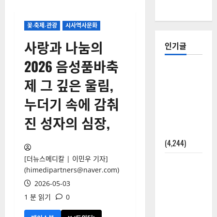
꽃‧축제‧관광
시사역사문화
사랑과 나눔의
인기글
2026 음성품바축
[칼럼] 갑상
제 그 깊은 울림,
선암 세침
검사는 왜
누더기 속에 감춰
확률(위험
진 성자의 심장,
도)로만 나
올까?
(4,244)
[더뉴스메디칼 | 이민우 기자]
외과수술
(himedipartners@naver.com)
뒤 비행기
2026-05-03
타지 말아
1 분 읽기
0
야 하는 2가
지 이유