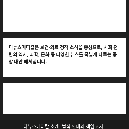
musjang@naver.com * 청소년보호책임자: 전해연 (연락
처: 010-2555-3526) * 개인정보관리책임자: 전해연 (연락
처: 010-2555-3526)
더뉴스메디칼은 보건·의료 정책 소식을 중심으로, 사회 전
반의 역사, 과학, 문화 등 다양한 뉴스를 폭넓게 다루는 종
합 대안 매체입니다.
저작권자© 더뉴스메디칼, 모든 콘텐츠는 저작권법의 보호
를 받으며, 무단 전재와 복사, 배포 등을 금합니다.
더뉴스메디칼 소개
법적 안내와 책임고지