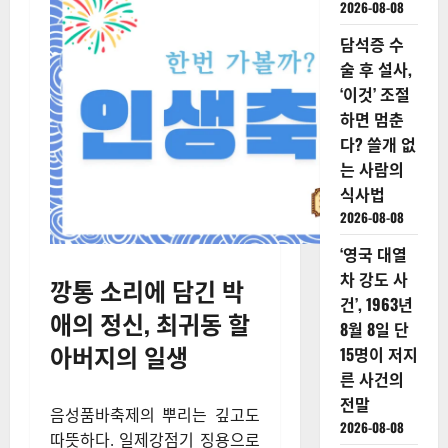
2026-08-08
담석증 수
술 후 설사,
‘이것’ 조절
하면 멈춘
다? 쓸개 없
는 사람의
식사법
2026-08-08
‘영국 대열
차 강도 사
깡통 소리에 담긴 박
건’, 1963년
애의 정신, 최귀동 할
8월 8일 단
아버지의 일생
15명이 저지
른 사건의
전말
음성품바축제의 뿌리는 깊고도
2026-08-08
따뜻하다. 일제강점기 징용으로