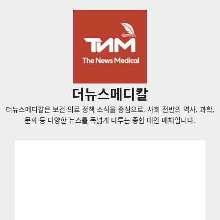
콘
텐
츠
로
바
로
가
더뉴스메디칼
기
더뉴스메디칼은 보건·의료 정책 소식을 중심으로, 사회 전반의 역사, 과학,
문화 등 다양한 뉴스를 폭넓게 다루는 종합 대안 매체입니다.