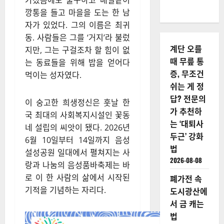
가졌음에도 불구하고 매일같이
깡통을 들고 마을을 도는 한 남
자가 있었다. 그의 이름은 최귀
동. 사람들은 그를 ‘거지’라 불렀
계단 오를
지만, 그는 구걸조차 할 힘이 없
때 무릎 통
는 동료들을 위해 밥을 얻어다
증, 무조건
먹이는 성자였다.
쉬는 게 정
답? 전문의
이 숭고한 희생정신은 훗날 한
가 추천하
국 최대의 사회복지시설인 꽃동
는 ‘대퇴사
네 설립의 씨앗이 됐다. 2026년
두근’ 강화
6월 10일부터 14일까지 음성
법
설성공원 일대에서 펼쳐지는 사
2026-08-08
랑과 나눔의 음성품바축제는 바
로 이 한 사람의 삶에서 시작된
폐가전 속
기적을 기념하는 자리다.
도시광산에
서 금 캐는
법