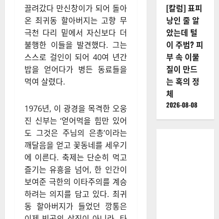
[칼럼] 표피
끌려갔다 만신창이가 되어 돌아
낭인 줄 알
온 최귀동 할아버지는 고향 무
았는데 털
극천 다리 밑에서 자신보다 더
이 주범? 피
불행한 이들을 발견했다. 그는
부 속 이물
스스로 걸인이 되어 40여 년간
질이 만드
밥을 얻어다가 병든 동료들을
는 혹의 정
먹여 살렸다.
체
2026-08-08
1976년, 이 광경을 목격한 오웅
진 신부는 ‘얻어먹을 힘만 있어
도 그것은 주님의 은총’이라는
깨달음을 얻고 꽃동네를 세우기
에 이른다. 축제는 단순히 먹고
즐기는 유흥을 넘어, 한 인간이
보여준 극한의 이타주의를 계승
하려는 의지를 담고 있다. 최귀
동 할아버지가 들었던 깡통은
이제 빈곤의 상징이 아니라, 타