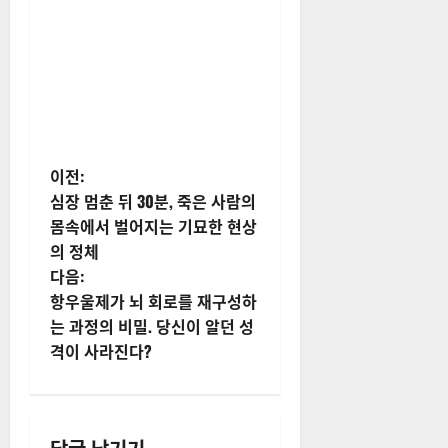
게
이전:
심장 멈춘 뒤 30분, 죽은 사람의
시
몸속에서 벌어지는 기묘한 현상
의 정체
물
다음:
내
항우울제가 뇌 회로를 재구성하
는 과정의 비밀. 당신이 알던 성
비
격이 사라진다?
게
이