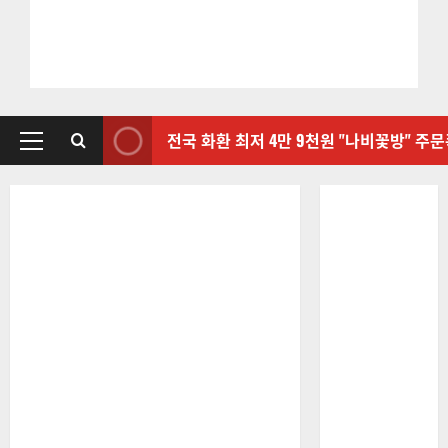
전국 화환 최저 4만 9천원 "나비꽃방" 주
기
본
메
뉴