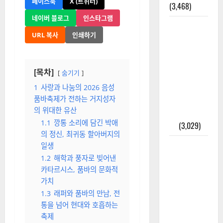
페이스북
X (트위터)
(3,468)
네이버 블로그
인스타그램
주민등록등
URL 복사
인쇄하기
본 발급받
는 법과 활
용법 완벽
[목차]
숨기기
가이드 – 등
본·초본 차
1
사랑과 나눔의 2026 음성
품바축제가 전하는 거지성자
이점까지
의 위대한 유산
한번에 해
1.1
깡통 소리에 담긴 박애
결
(3,029)
의 정신, 최귀동 할아버지의
2025년 7월
일생
대한민국에
1.2
해학과 풍자로 빚어낸
오로라가
카타르시스, 품바의 문화적
가치
보인다? 정
1.3
래퍼와 품바의 만남, 전
말 볼 수 있
통을 넘어 현대와 호흡하는
을까? 놓치
축제
면 후회할