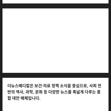
더뉴스메디칼 * 발행·편집인: 전해연 * 등록번호: 경기아
53559 (등록일: 2023.03.02) * 주소: 경기도 고양시 일산
서구 호수로 710 * 대표 전화: 031-815-9975 * 독자 불만
및 피해 접수: 010-6568-1728, musjang@naver.com
(담당자: 이로움) * 정정·반론보도 접수:
musjang@naver.com * 청소년보호책임자: 전해연 (연락
처: 010-2555-3526) * 개인정보관리책임자: 전해연 (연락
처: 010-2555-3526)
더뉴스메디칼은 보건·의료 정책 소식을 중심으로, 사회 전
반의 역사, 과학, 문화 등 다양한 뉴스를 폭넓게 다루는 종
합 대안 매체입니다.