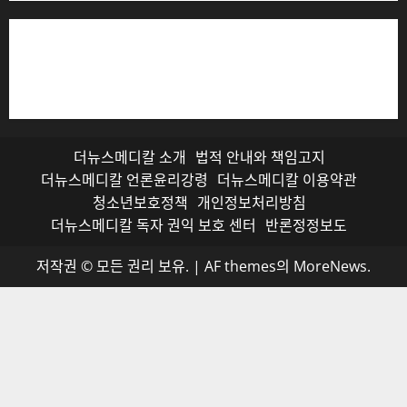
저작권자© 더뉴스메디칼, 모든 콘텐츠는 저작권법의 보호
를 받으며, 무단 전재와 복사, 배포 등을 금합니다.
더뉴스메디칼 소개
법적 안내와 책임고지
더뉴스메디칼 언론윤리강령
더뉴스메디칼 이용약관
청소년보호정책
개인정보처리방침
더뉴스메디칼 독자 권익 보호 센터
반론정정보도
저작권 © 모든 권리 보유.
|
AF themes의
MoreNews
.