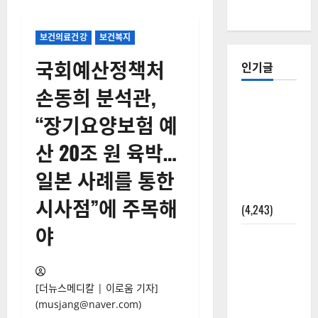
보건의료건강
보건복지
국회예산정책처
인기글
손동희 분석관,
[칼럼] 갑상
“장기요양보험 예
선암 세침
검사는 왜
산 20조 원 육박…
확률(위험
일본 사례를 통한
도)로만 나
올까?
시사점”에 주목해
(4,243)
야
외과수술
뒤 비행기
타지 말아
[더뉴스메디칼 | 이로움 기자]
야 하는 2가
(musjang@naver.com)
지 이유