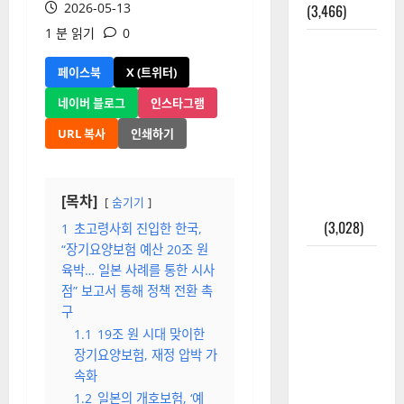
2026-05-13
(3,466)
1 분 읽기
0
주민등록등
본 발급받
페이스북
X (트위터)
는 법과 활
네이버 블로그
인스타그램
용법 완벽
URL 복사
인쇄하기
가이드 – 등
본·초본 차
이점까지
[목차]
숨기기
한번에 해
결
(3,028)
1
초고령사회 진입한 한국,
“장기요양보험 예산 20조 원
2025년 7월
육박… 일본 사례를 통한 시사
대한민국에
점” 보고서 통해 정책 전환 촉
오로라가
구
보인다? 정
1.1
19조 원 시대 맞이한
말 볼 수 있
장기요양보험, 재정 압박 가
을까? 놓치
속화
면 후회할
1.2
일본의 개호보험, ‘예