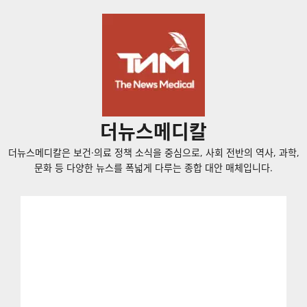
콘
텐
츠
로
바
로
가
더뉴스메디칼
기
더뉴스메디칼은 보건·의료 정책 소식을 중심으로, 사회 전반의 역사, 과학,
문화 등 다양한 뉴스를 폭넓게 다루는 종합 대안 매체입니다.