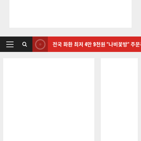
전국 화환 최저 4만 9천원 "나비꽃방" 주
기
본
메
뉴