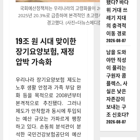
됐다? 바다
국회예산정책처는 우리나라의 고령화율이 2000년 7.2%에서
위 거대 쓰
2025년 20.3%로 급증하며 본격적인 초고령사회에 진입했음을
레기 지대
경고했다. (사진=더뉴스메디칼)
의 충격적
이동 경로
19조 원 시대 맞이한
2026-08-07
장기요양보험, 재정
남을 도와
압박 가속화
야만 직성
이 풀리는
구원자 콤
우리나라 장기요양보험 제도는
플렉스, 사
노후 생활 안정과 가족 부담 완
실은 낮은
화 등을 목적으로 2008년부터
자존감이
본격적으로 추진됐다.
그러나
보내는 구
제도가 안착함과 동시에 투입되
조 신호다?
는 예산 규모는 가파르게 팽창
2026-08-07
하고 있다.
손동희 분석관이 분
석한 국민건강보험공단의 예산