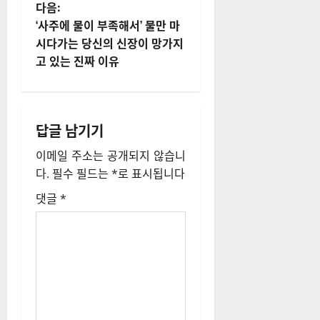
물
다음:
내
‘사주에 물이 부족해서’ 물만 마
시다가는 당신의 신장이 망가지
비
고 있는 진짜 이유
게
이
답글 남기기
션
이메일 주소는 공개되지 않습니
다.
필수 필드는
*
로 표시됩니다
댓글
*