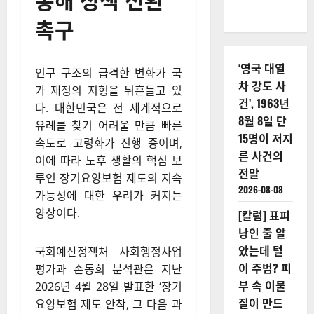
촉구
‘영국 대열
인구 구조의 급격한 변화가 국
차 강도 사
가 재정의 지형을 뒤흔들고 있
건’, 1963년
다. 대한민국은 전 세계적으로
8월 8일 단
유례를 찾기 어려울 만큼 빠른
15명이 저지
속도로 고령화가 진행 중이며,
른 사건의
이에 따라 노후 생활의 핵심 보
전말
루인 장기요양보험 제도의 지속
2026-08-08
가능성에 대한 우려가 커지는
양상이다.
[칼럼] 표피
낭인 줄 알
았는데 털
국회예산정책처 사회행정사업
이 주범? 피
평가과 손동희 분석관은 지난
부 속 이물
2026년 4월 28일 발표한 ‘장기
질이 만드
요양보험 제도 안착, 그 다음 과