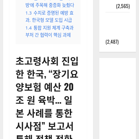
방’에 주목해 중증화 늦췄다
정보
(2,565)
1.3
수치로 증명된 예방 효
라면에 식
과, 한국형 모델 도입 시급
초를 넣으
1.4
통합 지원 체계 구축과
라고?
부처 간 협력이 핵심 과제
(2,487)
초고령사회 진입
한 한국, “장기요
양보험 예산 20
조 원 육박… 일
본 사례를 통한
시사점” 보고서
통해 정책 전환