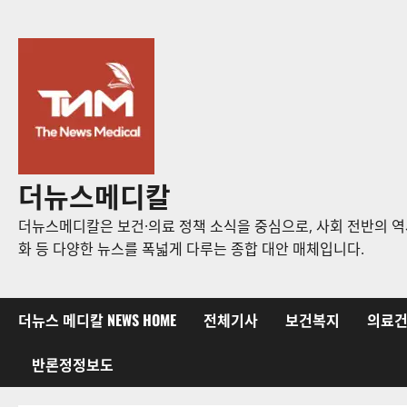
콘
텐
츠
로
바
로
가
기
더뉴스메디칼
더뉴스메디칼은 보건·의료 정책 소식을 중심으로, 사회 전반의 역사
화 등 다양한 뉴스를 폭넓게 다루는 종합 대안 매체입니다.
더뉴스 메디칼 NEWS HOME
전체기사
보건복지
의료
반론정정보도