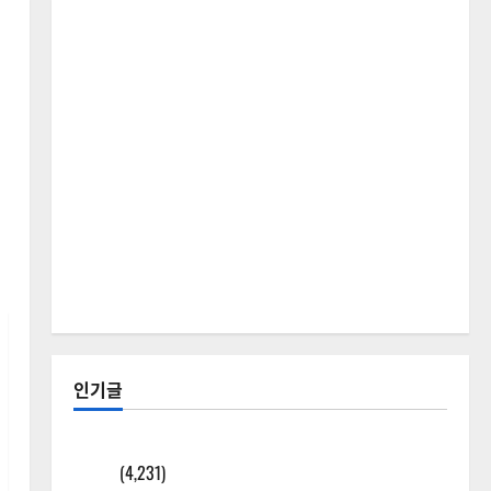
인기글
[칼럼] 갑상선암 세침검사는 왜 확률(위험도)로만 나
올까?
(4,231)