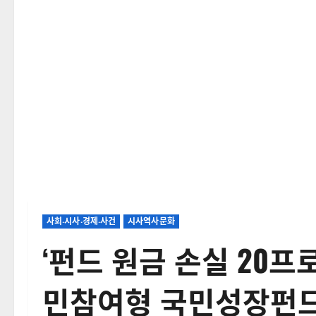
사회‧시사‧경제‧사건
시사역사문화
‘펀드 원금 손실 20프
민참여형 국민성장펀드 