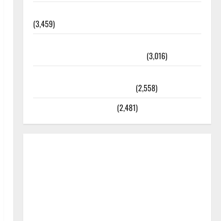
외과수술 뒤 비행기 타지 말아야 하는 2가지 이유
(3,459)
주민등록등본 발급받는 법과 활용법 완벽 가이드 –
등본·초본 차이점까지 한번에 해결
(3,016)
2025년 7월 대한민국에 오로라가 보인다? 정말 볼
수 있을까? 놓치면 후회할 정보
(2,558)
라면에 식초를 넣으라고?
(2,481)