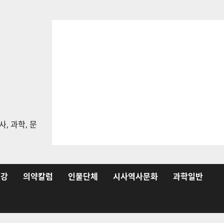
, 과학, 문
건강
의약칼럼
인물단체
시사역사문화
과학일반