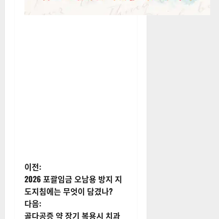
게
이전:
2026 포괄임금 오남용 방지 지
시
도지침에는 무엇이 담겼나?
다음:
물
골다공증 약 장기 복용시 치과