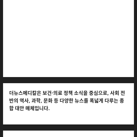
더뉴스메디칼 * 발행·편집인: 전해연 * 등록번호: 경기아
53559 (등록일: 2023.03.02) * 주소: 경기도 고양시 일산
서구 호수로 710 * 대표 전화: 031-815-9975 * 독자 불만
및 피해 접수: 010-6568-1728, musjang@naver.com
(담당자: 이로움) * 정정·반론보도 접수:
musjang@naver.com * 청소년보호책임자: 전해연 (연락
처: 010-2555-3526) * 개인정보관리책임자: 전해연 (연락
처: 010-2555-3526)
더뉴스메디칼은 보건·의료 정책 소식을 중심으로, 사회 전
반의 역사, 과학, 문화 등 다양한 뉴스를 폭넓게 다루는 종
합 대안 매체입니다.