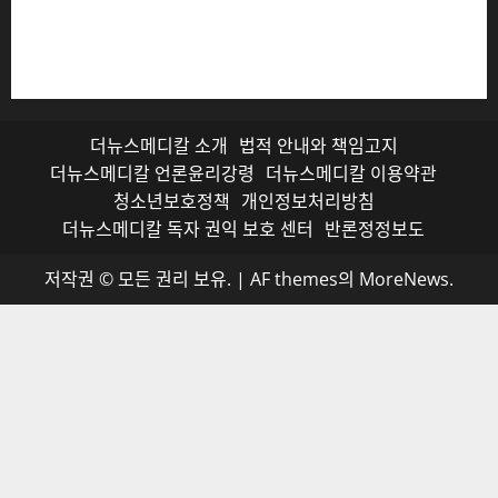
저작권자© 더뉴스메디칼, 모든 콘텐츠는 저작권법의 보호
를 받으며, 무단 전재와 복사, 배포 등을 금합니다.
더뉴스메디칼 소개
법적 안내와 책임고지
더뉴스메디칼 언론윤리강령
더뉴스메디칼 이용약관
청소년보호정책
개인정보처리방침
더뉴스메디칼 독자 권익 보호 센터
반론정정보도
저작권 © 모든 권리 보유.
|
AF themes의
MoreNews
.