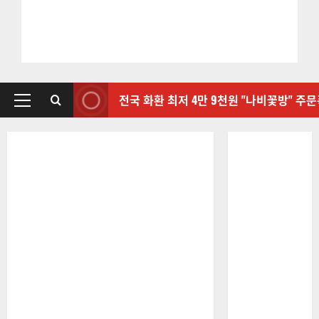
전국 화환 최저 4만 9천원 "나비꽃방" 주
기
본
메
뉴