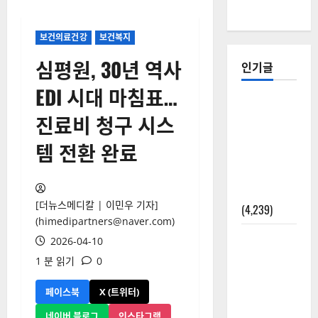
보건의료건강
보건복지
심평원, 30년 역사
인기글
EDI 시대 마침표…
[칼럼] 갑상
진료비 청구 시스
선암 세침
검사는 왜
템 전환 완료
확률(위험
도)로만 나
올까?
[더뉴스메디칼 | 이민우 기자]
(4,239)
(himedipartners@naver.com)
외과수술
2026-04-10
뒤 비행기
1 분 읽기
0
타지 말아
야 하는 2가
페이스북
X (트위터)
지 이유
네이버 블로그
인스타그램