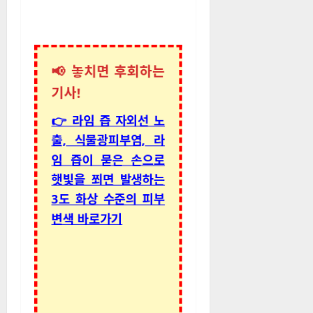
📢 놓치면 후회하는
기사!
👉 라임 즙 자외선 노
출, 식물광피부염, 라
임 즙이 묻은 손으로
햇빛을 쬐면 발생하는
3도 화상 수준의 피부
변색 바로가기