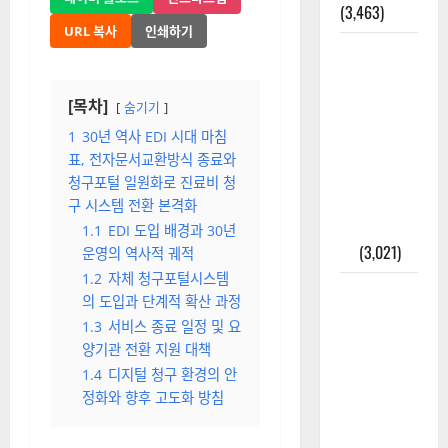
(3,463)
URL 복사
인쇄하기
주민등록등
본 발급받
는 법과 활
[목차]
숨기기
용법 완벽
1
30년 역사 EDI 시대 마침
가이드 – 등
표, 전자문서교환방식 종료와
본·초본 차
청구포털 일원화로 진료비 청
이점까지
구 시스템 전환 본격화
한번에 해
1.1
EDI 도입 배경과 30년
결
(3,021)
운영의 역사적 궤적
1.2
자체 청구포털시스템
2025년 7월
의 도입과 단계적 확산 과정
대한민국에
1.3
서비스 종료 일정 및 요
오로라가
양기관 전환 지원 대책
보인다? 정
1.4
디지털 청구 환경의 안
말 볼 수 있
정화와 향후 고도화 방침
을까? 놓치
면 후회할