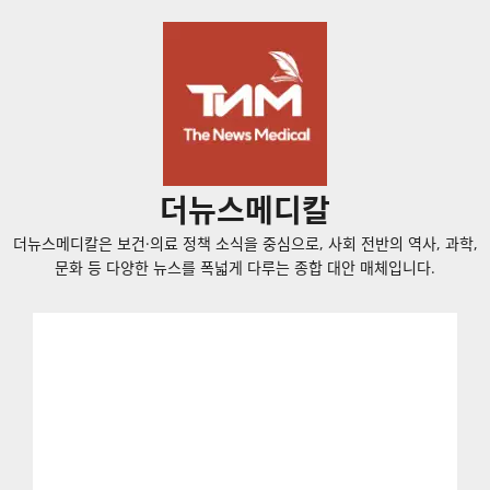
콘
텐
츠
로
바
로
가
더뉴스메디칼
기
더뉴스메디칼은 보건·의료 정책 소식을 중심으로, 사회 전반의 역사, 과학,
문화 등 다양한 뉴스를 폭넓게 다루는 종합 대안 매체입니다.