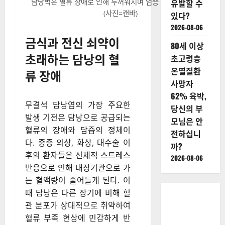
담낭벽은 혈류 장애로 인해 두꺼워지며 염증 반응을 일으킨다.
유발할 수
(사진=캔바)
있다?
2026-08-06
금식과 전신 쇠약이
80세 이상
초래하는 담낭의 혈
초고령층
온열질환
류 장애
사망자
62% 육박,
무결석 담낭염의 가장 주요한
당신의 부
발생 기전은 담낭으로 공급되는
모님은 안
혈류의 장애와 담즙의 정체이
전하십니
다. 중증 외상, 화상, 대수술 이
까?
후의 환자들은 신체적 스트레스
2026-08-06
반응으로 인해 내장기관으로 가
는 혈액량이 줄어들게 된다. 이
때 담낭은 다른 장기에 비해 혈
관 분포가 상대적으로 취약하여
혈류 부족 현상에 민감하게 반