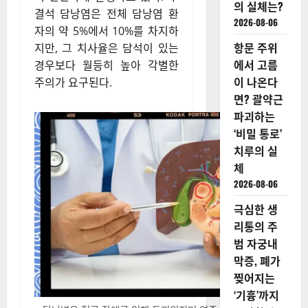
의 실체는?
결석 담낭염은 전체 담낭염 환
2026-08-06
자의 약 5%에서 10%를 차지하
항문 주위
지만, 그 치사율은 담석이 있는
에서 고름
경우보다 월등히 높아 각별한
이 나온다
주의가 요구된다.
면? 괄약근
파괴하는
‘비밀 통로’
치루의 실
체
2026-08-06
극심한 생
리통의 주
범 자궁내
막증, 폐가
찢어지는
‘기흉’까지