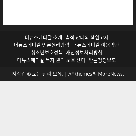
저작권자© 더뉴스메디칼, 모든 콘텐츠는 저작권법의 보호
를 받으며, 무단 전재와 복사, 배포 등을 금합니다.
더뉴스메디칼 소개
법적 안내와 책임고지
더뉴스메디칼 언론윤리강령
더뉴스메디칼 이용약관
청소년보호정책
개인정보처리방침
더뉴스메디칼 독자 권익 보호 센터
반론정정보도
저작권 © 모든 권리 보유.
|
AF themes의
MoreNews
.