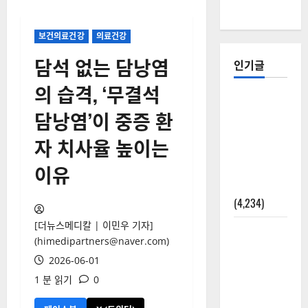
보건의료건강
의료건강
담석 없는 담낭염
인기글
의 습격, ‘무결석
[칼럼] 갑상
담낭염’이 중증 환
선암 세침
검사는 왜
자 치사율 높이는
확률(위험
이유
도)로만 나
올까?
(4,234)
[더뉴스메디칼 | 이민우 기자]
외과수술
(himedipartners@naver.com)
뒤 비행기
2026-06-01
타지 말아
1 분 읽기
0
야 하는 2가
지 이유