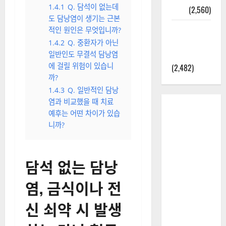
1.4.1
Q. 담석이 없는데
정보
(2,560)
도 담낭염이 생기는 근본
라면에 식
적인 원인은 무엇입니까?
초를 넣으
1.4.2
Q. 중환자가 아닌
라고?
일반인도 무결석 담낭염
에 걸릴 위험이 있습니
(2,482)
까?
1.4.3
Q. 일반적인 담낭
염과 비교했을 때 치료
예후는 어떤 차이가 있습
니까?
담석 없는 담낭
염, 금식이나 전
신 쇠약 시 발생