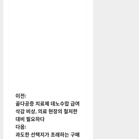
게
이전:
골다공증 치료제 데노수맙 급여
시
삭감 비상, 의료 현장의 철저한
대비 필요하다
물
다음:
내
과도한 선택지가 초래하는 구매