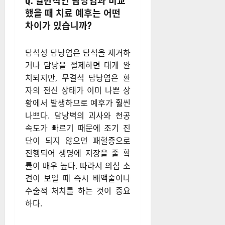
Q. 일반적인 담낭염과 비교
했을 때 치료 예후는 어떤
차이가 있습니까?
담석성 담낭염은 담석을 제거하
거나 담낭을 절제하면 대개 완
치되지만, 무결석 담낭염은 환
자의 전신 상태가 이미 나쁜 상
황에서 발생하므로 예후가 훨씬
나쁘다. 담낭벽의 괴사와 천공
속도가 빠르기 때문에 조기 진
단이 되지 않으면 패혈증으로
진행되어 생명에 지장을 줄 확
률이 매우 높다. 따라서 의심 소
견이 보일 때 즉시 배액술이나
수술적 처치를 하는 것이 중요
하다.