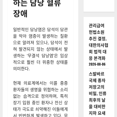
하는 담낭 혈류
장애
관리급여
일반적인 담낭염은 담석이 담관
헌법소원
을 막아 염증이 발생하는 질환
추진 결정,
으로 알려져 있으나, 담석이 전
대한의사협
혀 발견되지 않는 상태에서 발
회 법적 대
생하는 ‘무결석 담낭염’은 임상
응 본격화
적으로 훨씬 더 위중한 상태를
2026-08-06
의미한다.
스발바르
국제 종자
현재 의료계에서는 이를 중증
저장고의
환자들의 생명을 위협하는 소리
비밀, 인류
없는 습격으로 정의하며, 특히
최후의 날
장기 입원 중인 환자나 전신 상
을 대비한
태가 극도로 쇠약해진 이들에게
지하 요새
서 빈번하게 발생하고 있다. 무