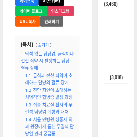
페이스북
X (트위터)
(3,460)
네이버 블로그
인스타그램
주민등록등
URL 복사
인쇄하기
본 발급받
는 법과 활
용법 완벽
[목차]
숨기기
가이드 – 등
본·초본 차
1
담석 없는 담낭염, 금식이나
전신 쇠약 시 발생하는 담낭
이점까지
혈류 장애
한번에 해
1.1
금식과 전신 쇠약이 초
결
(3,018)
래하는 담낭의 혈류 장애
2025년 7월
1.2
진단 지연이 초래하는
대한민국에
치명적인 합병증 발생 과정
오로라가
1.3
집중 치료실 환자의 무
보인다? 정
결석 담낭염 예방과 대처
말 볼 수 있
1.4
서울 민병원 성종제 외
과 원장에게 듣는 무결석 담
을까? 놓치
낭염 관리 궁금증
면 후회할