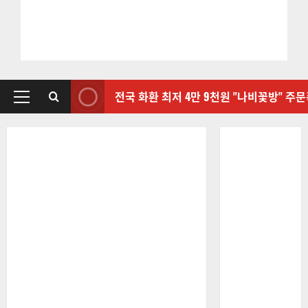
전국 화환 최저 4만 9천원 "나비꽃방" 주
기
본
메
뉴