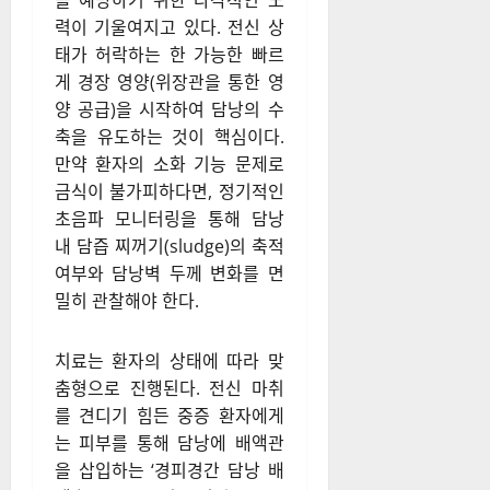
을 예방하기 위한 다각적인 노
력이 기울여지고 있다. 전신 상
태가 허락하는 한 가능한 빠르
게 경장 영양(위장관을 통한 영
양 공급)을 시작하여 담낭의 수
축을 유도하는 것이 핵심이다.
만약 환자의 소화 기능 문제로
금식이 불가피하다면, 정기적인
초음파 모니터링을 통해 담낭
내 담즙 찌꺼기(sludge)의 축적
여부와 담낭벽 두께 변화를 면
밀히 관찰해야 한다.
치료는 환자의 상태에 따라 맞
춤형으로 진행된다. 전신 마취
를 견디기 힘든 중증 환자에게
는 피부를 통해 담낭에 배액관
을 삽입하는 ‘경피경간 담낭 배