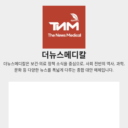
콘
텐
츠
로
바
로
가
더뉴스메디칼
기
더뉴스메디칼은 보건·의료 정책 소식을 중심으로, 사회 전반의 역사, 과학,
문화 등 다양한 뉴스를 폭넓게 다루는 종합 대안 매체입니다.