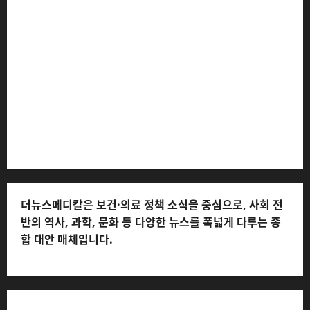
더뉴스메디칼 * 발행·편집인: 전해연 * 등록번호: 경기아
53559 (등록일: 2023.03.02) * 주소: 경기도 고양시 일산
서구 호수로 710 * 대표 전화: 031-815-9975 * 독자 불만
및 피해 접수: 010-6568-1728, musjang@naver.com
(담당자: 이로움) * 정정·반론보도 접수:
musjang@naver.com * 청소년보호책임자: 전해연 (연락
처: 010-2555-3526) * 개인정보관리책임자: 전해연 (연락
처: 010-2555-3526)
더뉴스메디칼은 보건·의료 정책 소식을 중심으로, 사회 전
반의 역사, 과학, 문화 등 다양한 뉴스를 폭넓게 다루는 종
합 대안 매체입니다.